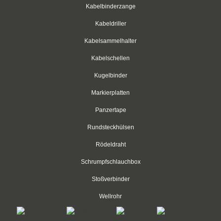
weiß
Kabelbinderzange
Kabeldriller
rot
Kabelsammelhalter
grün
Kabelschellen
blau
Kugelbinder
gelb
Markierplatten
Panzertape
Klettbinder mit Umlenköse
Rundsteckhülsen
Klettbandrollen
Rödeldraht
Klebesockel
Schrumpfschlauchbox
Klebesockel
Stoßverbinder
Kabelhalter
Wellrohr
Kabelhalter