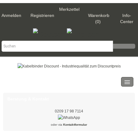
Merkzettel
Anmelden
Registrieren
Warenkorb
Info-
(0)
Center
Kategorien
Kabelbinder
Beratung & Kontakt
Schwarz
0209 17 98 7114
Natur
oder via
Kontaktformular
Weiß