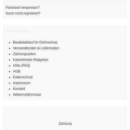
Passwort vergessen?
Mehrzweckbinder
Noch nicht registriert?
Mehrzweckbinder PA66
Info-Center
Mehrzweckbinder PE
Bestellablauf im Onlineshop
Kugelbinder / Kabeldriller
Versandkosten & Lieferzeiten
Zahlungsarten
schwarz
Kabelbinder-Ratgeber
Hilfe (FAQ)
natur
AGB
Datenschutz
farbig
Impressum
Kontakt
mit Steckfuß
Widerrufsformular
PE-Binder
Zahlungs- & Versandmöglichkeiten
Bindestreifen
Zahlung