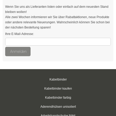
Easy-Cut Kabelbinder
Wenn Sie uns als Lieferanten listen oder einfach auf dem neuesten Stand
bleiben wollen!
Kabelbinder mit Stopper
Alle zwei Wochen informieren wir Sie über Rabattaktionen, neue Produkte
oder andere relevante Neuerungen. Wahrscheinlich können Sie schon bei
Kabelbinder kälteresistent
der nächsten Bestellung sparen!
Ihre E-Mail-Adresse:
Befestigungsbinder für Bolzen
mit verlängertem Kopf
Anmelden
Kabelbinder mit Edge-Clip
Kabelbinder mit Befestigungsöse
Kabelbinder
Kabelbinder mit Beschriftungsfeld
Kabelbinder kaufen
Kabelbinder mit Steckfuß
Kabelbinder farbig
Kabelbinder mit Metallzunge
Aderendhülsen unisoliert
Natur
Arbeitshandschuhe Nitril