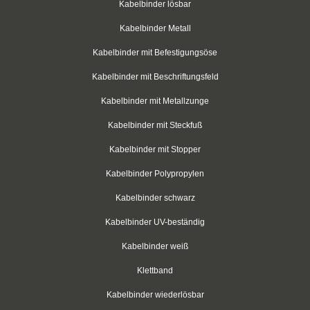
Kabelbinder für Rundkörper
Kabelbinder lösbar
Kabelbinder Metall
Kabelbinder mit Schraubhalter
Kabelbinder mit Befestigungsöse
Kabelbinder aus PP-Polypropylen
Kabelbinder mit Beschriftungsfeld
Kabelbinder mit Zurrlasche
Kabelbinder mit Metallzunge
wiederlösbar mit Nummerierung
Kabelbinder mit Steckfuß
Einweg-Schneeketten
Kabelbinder mit Stopper
Kabelbinder Polypropylen
Rebenbefestigungsanker
Kabelbinder schwarz
Kabelbinder aus nachhaltigen Rohstoffen
Kabelbinder UV-beständig
Klettkabelbinder
Kabelbinder weiß
Klettbinder
Klettband
schwarz
Kabelbinder wiederlösbar