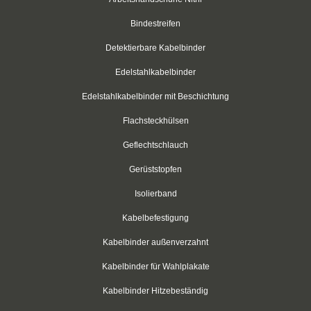
Schwarz
Bindestreifen
Detektierbare Kabelbinder
Thomas & Betts
Edelstahlkabelbinder
Kabelbinder mit Lamellenfuß
Edelstahlkabelbinder mit Beschichtung
Kabelbinder für den Fahrzeugbau
Flachsteckhülsen
Kabelbinder für Einlochmontage
Geflechtschlauch
Doppelkopfbinder
Gerüststopfen
Isolierband
Kabelbinder mit Flachkopf
Kabelbefestigung
Kabelbinder mit Schnellöffner
Kabelbinder außenverzahnt
Kabelbinder mit Haken
Kabelbinder für Wahlplakate
Kabelbinder außenverzahnt
Kabelbinder Hitzebeständig