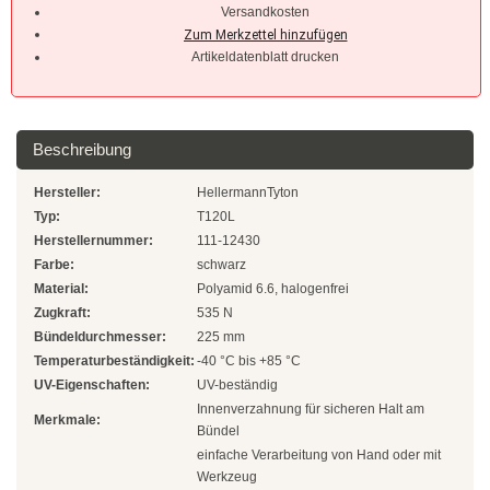
Natur
Versandkosten
Farbig
Artikeldatenblatt drucken
Rot
Gelb
Beschreibung
Grün
Hersteller:
HellermannTyton
Typ:
T120L
Blau
Herstellernummer:
111-12430
Farbe:
schwarz
SONDERANGEBOTE
Material:
Polyamid 6.6, halogenfrei
Zugkraft:
535 N
Edelstahlbinder
Bündeldurchmesser:
225 mm
Temperaturbeständigkeit:
-40 °C bis +85 °C
Edelstahlbinder 304 SS
UV-Eigenschaften:
UV-beständig
Innenverzahnung für sicheren Halt am
Merkmale:
Edelstahlbinder 316 SS
Bündel
einfache Verarbeitung von Hand oder mit
Edelstahlbinder mit Beschichtung
Werkzeug