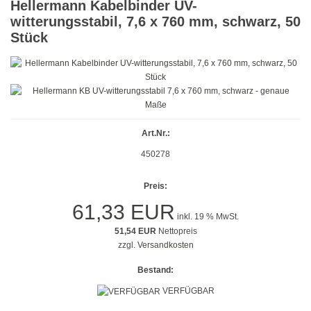
Hellermann Kabelbinder UV-
Gold
witterungsstabil, 7,6 x 760 mm, schwarz, 50
Stück
Farbig
Rot
Gelb
Grün
Art.Nr.:
450278
Blau
Preis:
Türkis
61,33 EUR
inkl. 19 % MwSt.
Lila
51,54 EUR
Nettopreis
zzgl.
Versandkosten
Orange
Bestand:
Petrol
VERFÜGBAR
Beige