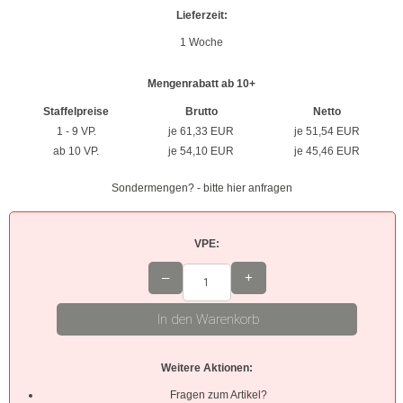
Lieferzeit:
Braun
1 Woche
Hellbraun
Mengenrabatt ab 10+
Rosa
Staffelpreise
Brutto
Netto
1 - 9 VP.
je 61,33 EUR
je 51,54 EUR
Grau
ab 10 VP.
je 54,10 EUR
je 45,46 EUR
Oliv
Sondermengen? - bitte hier anfragen
Neon
VPE:
Kleinpackungen
–
+
Kabelbinder Sets
In den Warenkorb
Premium-Kabelbinder
Weitere Aktionen:
Schwarz
Fragen zum Artikel?