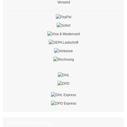
mit Steckfuß
Versand
Spezial - Kabelbinder
Kabelbinder UV-beständig
Kabelbinder aus PA 6
Kabelbinder detektierbar
Kabelbinder hitzestabilisiert
Kabelbinder hitzebeständig
Kabelbinder hochhitzebeständig
Kabelbinder flammenbeständig
Kabelbinder aus PA 12
Doppelbinder mit Drehgelenk
Newsletter-Anmeldung