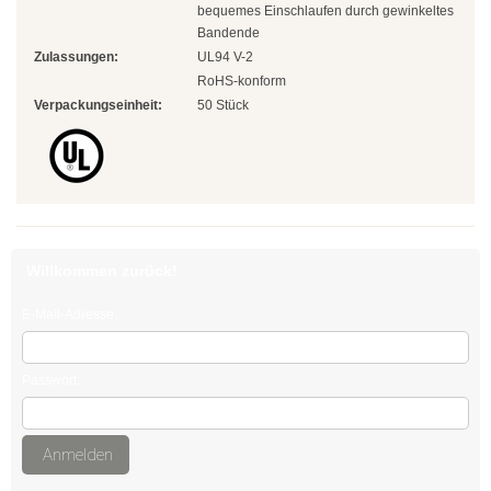
bequemes Einschlaufen durch gewinkeltes
Edelstahlkabelbinder, wiederlösbar
Bandende
Zulassungen:
UL94 V-2
Edelstahlbinder mit Leiterverschluss
RoHS-konform
Verpackungseinheit:
50 Stück
Edelstahlbinder mit Welle
Edelstahlmarkierplatten
Edelstahlschraubsockel
Kabelbinder wiederlösbar
Willkommen zurück!
schwarz
E-Mail-Adresse:
natur
Passwort:
farbig
außenverzahnt
Anmelden
mit Nummerierung