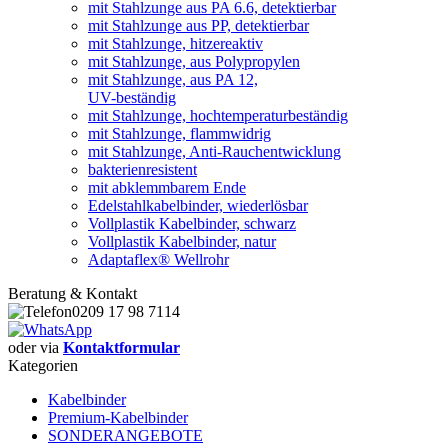
mit Stahlzunge aus PA 6.6, detektierbar
mit Stahlzunge aus PP, detektierbar
mit Stahlzunge, hitzereaktiv
mit Stahlzunge, aus Polypropylen
mit Stahlzunge, aus PA 12,
UV-beständig
mit Stahlzunge, hochtemperaturbeständig
mit Stahlzunge, flammwidrig
mit Stahlzunge, Anti-Rauchentwicklung
bakterienresistent
mit abklemmbarem Ende
Edelstahlkabelbinder, wiederlösbar
Vollplastik Kabelbinder, schwarz
Vollplastik Kabelbinder, natur
Adaptaflex® Wellrohr
Beratung & Kontakt
0209 17 98 7114
oder via
Kontaktformular
Kategorien
Kabelbinder
Premium-Kabelbinder
SONDERANGEBOTE