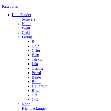
Kategorien
Kabelbinder
Schwarz
Natur
Weiß
Gold
Farbig
Rot
Gelb
Grün
Blau
Türkis
Lila
Orange
Petrol
Beige
Braun
Hellbraun
Rosa
Grau
Oliv
Neon
Kleinpackungen