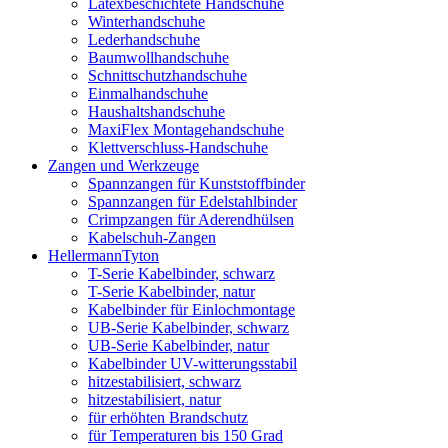
Latexbeschichtete Handschuhe
Winterhandschuhe
Lederhandschuhe
Baumwollhandschuhe
Schnittschutzhandschuhe
Einmalhandschuhe
Haushaltshandschuhe
MaxiFlex Montagehandschuhe
Klettverschluss-Handschuhe
Zangen und Werkzeuge
Spannzangen für Kunststoffbinder
Spannzangen für Edelstahlbinder
Crimpzangen für Aderendhülsen
Kabelschuh-Zangen
HellermannTyton
T-Serie Kabelbinder, schwarz
T-Serie Kabelbinder, natur
Kabelbinder für Einlochmontage
UB-Serie Kabelbinder, schwarz
UB-Serie Kabelbinder, natur
Kabelbinder UV-witterungsstabil
hitzestabilisiert, schwarz
hitzestabilisiert, natur
für erhöhten Brandschutz
für Temperaturen bis 150 Grad