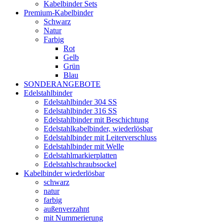
Kabelbinder Sets
Premium-Kabelbinder
Schwarz
Natur
Farbig
Rot
Gelb
Grün
Blau
SONDERANGEBOTE
Edelstahlbinder
Edelstahlbinder 304 SS
Edelstahlbinder 316 SS
Edelstahlbinder mit Beschichtung
Edelstahlkabelbinder, wiederlösbar
Edelstahlbinder mit Leiterverschluss
Edelstahlbinder mit Welle
Edelstahlmarkierplatten
Edelstahlschraubsockel
Kabelbinder wiederlösbar
schwarz
natur
farbig
außenverzahnt
mit Nummerierung