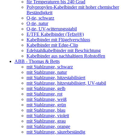
für Temperaturen bis 240 Grad
Polypropylen-Kabelbinder mit hoher chemischer
Beständigkeit
Q-tie, schwarz
Q-tie, natur
Q-tie, UV-witterungsstabil
E/TFE Kabelbinder (Tefzel®)
Kabelbinder mit Flügelverschluss
Kabelbinder mit Edge-Clip
Edelstahlkabelbinder mit Beschichtung
Kabelbinder aus nachhaltigen Rohstoffen
ABB - Thomas & Betts
mit Stahlzunge, schwarz
mit Stahlzunge, natur
mit Stahlzunge, hitzestabilisiert
mit Stahlzunge, hitzestabilisiert, UV-stabil
mit Stahlzunge, gelb
mit Stahlzunge, rot
mit Stahlzunge, weiß
mit Stahlzunge, grün
mit Stahlzunge, blau
mit Stahlzunge, violett
mit Stahlzunge, grau
mit Stahlzunge, orange
mit Stahlzunge, säurebeständig