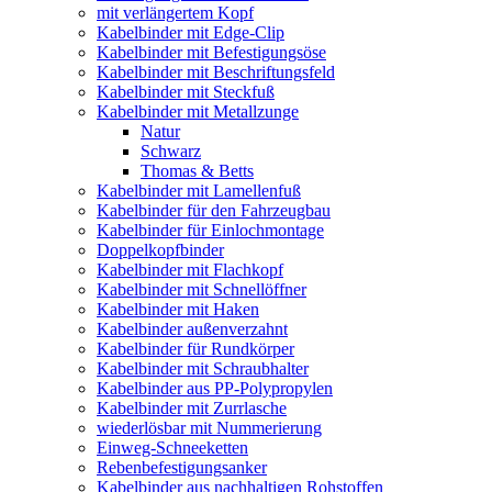
mit verlängertem Kopf
Kabelbinder mit Edge-Clip
Kabelbinder mit Befestigungsöse
Kabelbinder mit Beschriftungsfeld
Kabelbinder mit Steckfuß
Kabelbinder mit Metallzunge
Natur
Schwarz
Thomas & Betts
Kabelbinder mit Lamellenfuß
Kabelbinder für den Fahrzeugbau
Kabelbinder für Einlochmontage
Doppelkopfbinder
Kabelbinder mit Flachkopf
Kabelbinder mit Schnellöffner
Kabelbinder mit Haken
Kabelbinder außenverzahnt
Kabelbinder für Rundkörper
Kabelbinder mit Schraubhalter
Kabelbinder aus PP-Polypropylen
Kabelbinder mit Zurrlasche
wiederlösbar mit Nummerierung
Einweg-Schneeketten
Rebenbefestigungsanker
Kabelbinder aus nachhaltigen Rohstoffen