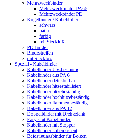
Mehrzweckbinder
Mehrzweckbinder PA66
Mehrzweckbinder PE
Kugelbinder / Kabeldriller
schwarz
natur
farbig
mit Steckfuß
PE-Binder
Bindestreifen
mit Steckfuß
Spezial - Kabelbinder
Kabelbinder UV-beständig
Kabelbinder aus PA 6
Kabelbinder detektierbar
Kabelbinder hitzestabilisiert
Kabelbinder hitzebeständig
Kabelbinder hochhitzebeständig
Kabelbinder flammenbeständig
Kabelbinder aus PA 12
Doppelbinder mit Drehgelenk
Easy-Cut Kabelbinder
Kabelbinder mit Stopper
Kabelbinder kälteresistent
Befestigungsbinder für Bolzen