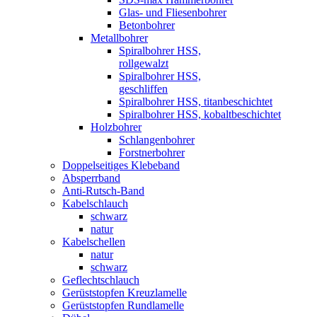
Glas- und Fliesenbohrer
Betonbohrer
Metallbohrer
Spiralbohrer HSS,
rollgewalzt
Spiralbohrer HSS,
geschliffen
Spiralbohrer HSS, titanbeschichtet
Spiralbohrer HSS, kobaltbeschichtet
Holzbohrer
Schlangenbohrer
Forstnerbohrer
Doppelseitiges Klebeband
Absperrband
Anti-Rutsch-Band
Kabelschlauch
schwarz
natur
Kabelschellen
natur
schwarz
Geflechtschlauch
Gerüststopfen Kreuzlamelle
Gerüststopfen Rundlamelle