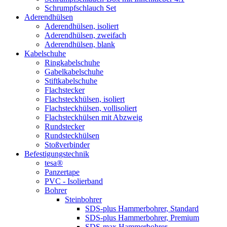
Schrumpfschlauch Set
Aderendhülsen
Aderendhülsen, isoliert
Aderendhülsen, zweifach
Aderendhülsen, blank
Kabelschuhe
Ringkabelschuhe
Gabelkabelschuhe
Stiftkabelschuhe
Flachstecker
Flachsteckhülsen, isoliert
Flachsteckhülsen, vollisoliert
Flachsteckhülsen mit Abzweig
Rundstecker
Rundsteckhülsen
Stoßverbinder
Befestigungstechnik
tesa®
Panzertape
PVC - Isolierband
Bohrer
Steinbohrer
SDS-plus Hammerbohrer, Standard
SDS-plus Hammerbohrer, Premium
SDS-max Hammerbohrer