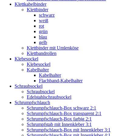
Klettkabelbinder
Klettbinder
schwarz
weiß
rot
grün
blau
gelb
Klettbinder mit Umlenköse
Klettbandrollen
Klebesockel
Klebesockel
Kabelhalter
Kabelhalter
Flachband-Kabelhalter
Schraubsockel
Schraubsockel
Edelstahlschraubsockel
Schrumpfschlauch
Schrumpfschlauch-Box schwarz 2:1
Schrumpfschlauch-Box transparent 2:1
Schrumpfschlauch-Box farbig 2:1
Schrumpfstab mit Innenkleber 3:1
Schrumpfschlauch-Box mit Innenkleber 3:1
Schrumpfschlauch-Box mit Innenkleber 4:1