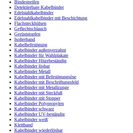
Bindestreifen
Detektierbare Kabelbinder
Edelstahlkabelbinder
Edelstahlkabelbinder mit Beschichtung
Flachsteckhülsen
Geflechtschlauch
Gerüststopfen
Isolierband
Kabelbefestigung
Kabelbinder außenverzahnt
Kabelbinder für Wahlplakate
Kabelbinder Hitzebeständig
Kabelbinder lösbar
Kabelbinder Metall
Kabelbinder mit Befestigungsöse
Kabelbinder mit Beschriftungsfeld
Kabelbinder mit Metallzunge
Kabelbinder mit Steckfuß
Kabelbinder mit Stopper
Kabelbinder Polypropylen
Kabelbinder schwarz
Kabelbinder UV-beständig
Kabelbinder weiß
Klettband
Kabelbinder wiederlösbar