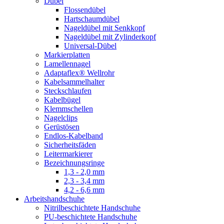
Dübel
Flossendübel
Hartschaumdübel
Nageldübel mit Senkkopf
Nageldübel mit Zylinderkopf
Universal-Dübel
Markierplatten
Lamellennagel
Adaptaflex® Wellrohr
Kabelsammelhalter
Steckschlaufen
Kabelbügel
Klemmschellen
Nagelclips
Gerüstösen
Endlos-Kabelband
Sicherheitsfäden
Leitermarkierer
Bezeichnungsringe
1,3 - 2,0 mm
2,3 - 3,4 mm
4,2 - 6,6 mm
Arbeitshandschuhe
Nitrilbeschichtete Handschuhe
PU-beschichtete Handschuhe