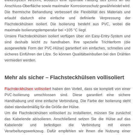
Anschluss-Oberfläche sowie maximaler Korrosionsschutz gewährleistet wird.
Hellbraun
Die thermische Behandlung verbessert die Flexibilität des Materials und
erlaubt dadurch eine einfache und definierte Verpressung der
Flachsteckhülsen isoliert. Die Isolierung besteht aus PVC, wobei die
Rosa
maximale Isolierungstemperatur bei +105 °C liegt.
Unsere Flachsteckhülsen isoliert verfügen über ein Easy-Entry-System und
Grau
sind deshalb leicht zu handhaben. Ihre spezielle Trichterform (die
ausgeweitete Form der PVC-Hülse) garantiert ein einfaches, schnelles und
Oliv
sicheres Einführen der Litze. So können Qualitätseinbußen bei den Drähten
vermieden werden.
Neon
Kleinpackungen
Mehr als sicher – Flachsteckhülsen vollisoliert
Kabelbinder Sets
Flachsteckhülsen vollisoliert
haben den Vorteil, dass sie komplett von einer
PVC-Isolierung umschlossen sind. Diese garantiert eine sichere
Handhabung und eine einfache Verbindung. Die Farbe der Isolierung steht
Premium-Kabelbinder
dabei standardmäßig für die Größe der Hülse.
Um die Flachsteckhülsen vollisoliert zu installieren, müssen Sie zunächst
Schwarz
das Kabelende abisolieren. Anschließend setzen Sie die Hülse auf das
Kabelende und befestigen die Verbindung mit einem
Natur
Verarbeitungswerkzeug. Dafür empfehlen wir Ihnen die Nutzung einer