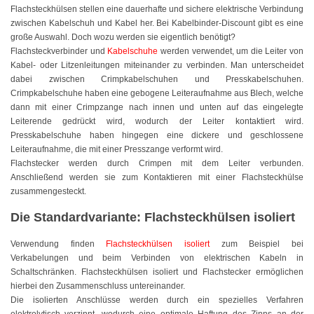
Flachsteckhülsen stellen eine dauerhafte und sichere elektrische Verbindung
Farbig
zwischen Kabelschuh und Kabel her. Bei Kabelbinder-Discount gibt es eine
große Auswahl. Doch wozu werden sie eigentlich benötigt?
Rot
Flachsteckverbinder und
Kabelschuhe
werden verwendet, um die Leiter von
Kabel- oder Litzenleitungen miteinander zu verbinden. Man unterscheidet
Gelb
dabei zwischen Crimpkabelschuhen und Presskabelschuhen.
Crimpkabelschuhe haben eine gebogene Leiteraufnahme aus Blech, welche
Grün
dann mit einer Crimpzange nach innen und unten auf das eingelegte
Leiterende gedrückt wird, wodurch der Leiter kontaktiert wird.
Blau
Presskabelschuhe haben hingegen eine dickere und geschlossene
Leiteraufnahme, die mit einer Presszange verformt wird.
Flachstecker werden durch Crimpen mit dem Leiter verbunden.
Türkis
Anschließend werden sie zum Kontaktieren mit einer Flachsteckhülse
zusammengesteckt.
Lila
Die Standardvariante: Flachsteckhülsen isoliert
Orange
Verwendung finden
Flachsteckhülsen isoliert
zum Beispiel bei
Petrol
Verkabelungen und beim Verbinden von elektrischen Kabeln in
Schaltschränken. Flachsteckhülsen isoliert und Flachstecker ermöglichen
Beige
hierbei den Zusammenschluss untereinander.
Die isolierten Anschlüsse werden durch ein spezielles Verfahren
Braun
elektrolytisch verzinnt, wodurch eine optimale Haftung des Zinns an der