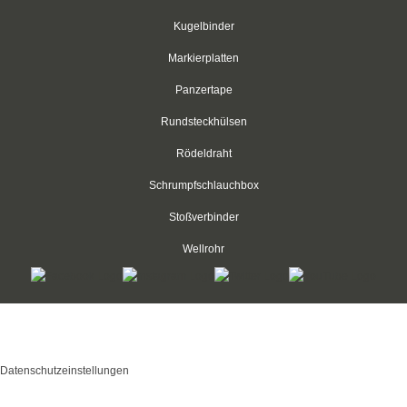
Kugelbinder
Aderendhülsen
Markierplatten
Aderendhülsen, isoliert
Panzertape
Aderendhülsen, zweifach
Rundsteckhülsen
Aderendhülsen, blank
Rödeldraht
Schrumpfschlauchbox
Kabelschuhe
Stoßverbinder
Ringkabelschuhe
Wellrohr
Gabelkabelschuhe
Stiftkabelschuhe
Kabelbinder Discount - Industriequalität zum Discountpreis © 2026
Flachstecker
mod
ified eCommerce Shopsoftware © 2009-2026
Datenschutzeinstellungen
Flachsteckhülsen, isoliert