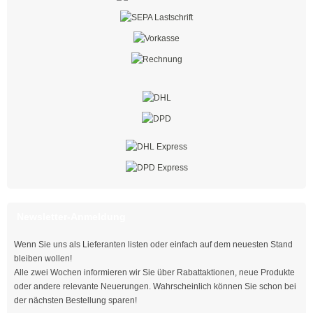
Thomas & Betts
Kabelbinder mit Lamellenfuß
Kabelbinder für den Fahrzeugbau
Kabelbinder für Einlochmontage
Doppelkopfbinder
Kabelbinder mit Flachkopf
Kabelbinder mit Schnellöffner
Newsletter-Anmeldung
Kabelbinder mit Haken
Wenn Sie uns als Lieferanten listen oder einfach auf dem neuesten Stand
Kabelbinder außenverzahnt
bleiben wollen!
Alle zwei Wochen informieren wir Sie über Rabattaktionen, neue Produkte
oder andere relevante Neuerungen. Wahrscheinlich können Sie schon bei
Kabelbinder für Rundkörper
der nächsten Bestellung sparen!