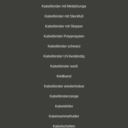
Kabelbinder mit Metallzunge
Schraubsockel
Kabelbinder mit Steckfuß
Schraubsockel
Kabelbinder mit Stopper
Edelstahlschraubsockel
Kabelbinder Polypropylen
Schrumpfschlauch
Kabelbinder schwarz
Schrumpfschlauch-Box schwarz 2:1
Kabelbinder UV-beständig
Kabelbinder weiß
Schrumpfschlauch-Box transparent 2:1
Klettband
Schrumpfschlauch-Box farbig 2:1
Kabelbinder wiederlösbar
Schrumpfstab mit Innenkleber 3:1
Kabelbinderzange
Schrumpfschlauch-Box mit Innenkleber 3:1
Kabeldriller
Schrumpfschlauch-Box mit Innenkleber 4:1
Kabelsammelhalter
Kabelschellen
Schrumpfschlauch Set