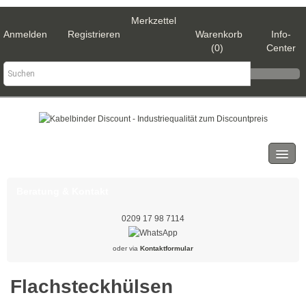
Merkzettel
Anmelden
Registrieren
Warenkorb
Info-
(0)
Center
Kategorien
Kabelbinder
Beratung & Kontakt
Schwarz
0209 17 98 7114
Natur
oder via
Kontaktformular
Weiß
Flachsteckhülsen
Gold