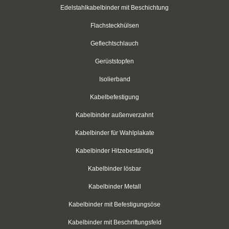
rot
Edelstahlkabelbinder mit Beschichtung
Flachsteckhülsen
grün
Geflechtschlauch
blau
Gerüststopfen
gelb
Isolierband
Klettbinder mit Umlenköse
Kabelbefestigung
Klettbandrollen
Kabelbinder außenverzahnt
Kabelbinder für Wahlplakate
Klebesockel
Kabelbinder Hitzebeständig
Klebesockel
Kabelbinder lösbar
Kabelhalter
Kabelbinder Metall
Kabelhalter
Kabelbinder mit Befestigungsöse
Flachband-Kabelhalter
Kabelbinder mit Beschriftungsfeld