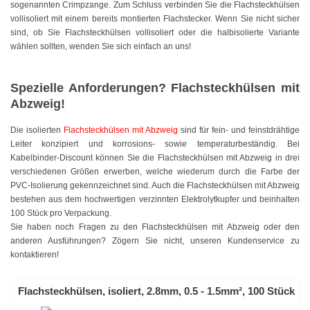
sogenannten Crimpzange. Zum Schluss verbinden Sie die Flachsteckhülsen
Farbig
vollisoliert mit einem bereits montierten Flachstecker. Wenn Sie nicht sicher
sind, ob Sie Flachsteckhülsen vollisoliert oder die halbisolierte Variante
Rot
wählen sollten, wenden Sie sich einfach an uns!
Gelb
Spezielle Anforderungen? Flachsteckhülsen mit
Grün
Abzweig!
Blau
Die isolierten
Flachsteckhülsen mit Abzweig
sind für fein- und feinstdrähtige
Leiter konzipiert und korrosions- sowie temperaturbeständig. Bei
SONDERANGEBOTE
Kabelbinder-Discount können Sie die Flachsteckhülsen mit Abzweig in drei
verschiedenen Größen erwerben, welche wiederum durch die Farbe der
Edelstahlbinder
PVC-Isolierung gekennzeichnet sind. Auch die Flachsteckhülsen mit Abzweig
bestehen aus dem hochwertigen verzinnten Elektrolytkupfer und beinhalten
Edelstahlbinder 304 SS
100 Stück pro Verpackung.
Sie haben noch Fragen zu den Flachsteckhülsen mit Abzweig oder den
Edelstahlbinder 316 SS
anderen Ausführungen? Zögern Sie nicht, unseren Kundenservice zu
kontaktieren!
Edelstahlbinder mit Beschichtung
Flachsteckhülsen, isoliert, 2.8mm, 0.5 - 1.5mm², 100 Stück
Edelstahlkabelbinder, wiederlösbar