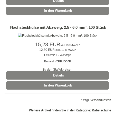
Details
Mehrzweckbinder PA66
In den Warenkorb
Mehrzweckbinder PE
Flachsteckhülse mit Abzweig, 2.5 - 6.0 mm², 100 Stück
Kugelbinder / Kabeldriller
schwarz
15,23 EUR
inkl. 19 % MwSt.*
12,80 EUR
exkl. 19 % MwSt.*
natur
Lieferzeit: 1-2 Werktage
Bestand: VERFÜGBAR
farbig
Zu den Staffelpreisen
mit Steckfuß
Details
PE-Binder
In den Warenkorb
Bindestreifen
* zzgl.
Versandkosten
mit Steckfuß
Weitere Artikel finden Sie in der Kategorie: Kabelschuhe