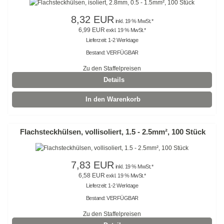
Edelstahlbinder mit Leiterverschluss
8,32 EUR
inkl. 19 % MwSt.*
6,99 EUR
exkl. 19 % MwSt.*
Edelstahlbinder mit Welle
Lieferzeit: 1-2 Werktage
Bestand: VERFÜGBAR
Edelstahlmarkierplatten
Zu den Staffelpreisen
Edelstahlschraubsockel
Details
Kabelbinder wiederlösbar
In den Warenkorb
schwarz
Flachsteckhülsen, vollisoliert, 1.5 - 2.5mm², 100 Stück
natur
farbig
7,83 EUR
inkl. 19 % MwSt.*
6,58 EUR
exkl. 19 % MwSt.*
außenverzahnt
Lieferzeit: 1-2 Werktage
Bestand: VERFÜGBAR
mit Nummerierung
Zu den Staffelpreisen
Mehrzweckbinder