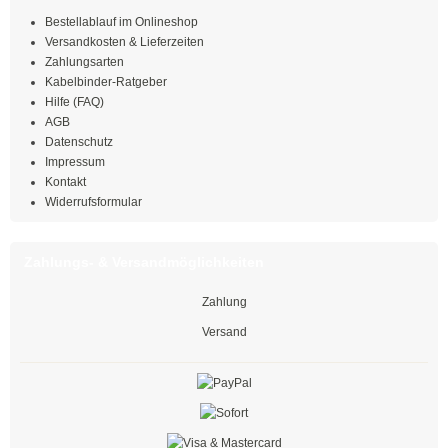
Kabelbinder mit Stopper
Bestellablauf im Onlineshop
Versandkosten & Lieferzeiten
Kabelbinder kälteresistent
Zahlungsarten
Kabelbinder-Ratgeber
Hilfe (FAQ)
Befestigungsbinder für Bolzen
AGB
Datenschutz
mit verlängertem Kopf
Impressum
Kontakt
Kabelbinder mit Edge-Clip
Widerrufsformular
Kabelbinder mit Befestigungsöse
Zahlungs- & Versandmöglichkeiten
Kabelbinder mit Beschriftungsfeld
Zahlung
Kabelbinder mit Steckfuß
Versand
Kabelbinder mit Metallzunge
Natur
Schwarz