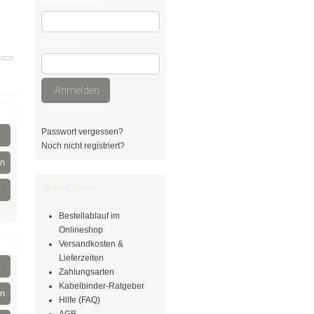
E-Mail-Adresse:
Passwort:
Anmelden
Passwort vergessen?
Noch nicht registriert?
en
Info-Center
Bestellablauf im
Onlineshop
Versandkosten &
Lieferzeiten
Zahlungsarten
Kabelbinder-Ratgeber
en
Hilfe (FAQ)