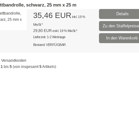
ttbandrolle, schwarz, 25 mm x 25 m
35,46 EUR
Details
inkl. 19 %
MwSt.*
Zu den Staffelpreis
29,80 EUR
exkl. 19 % MwSt.*
Lieferzeit: 1-2 Werktage
In den Warenkorb
Bestand: VERFÜGBAR
.
Versandkosten
e
1
bis
5
(von insgesamt
5
Artikeln)