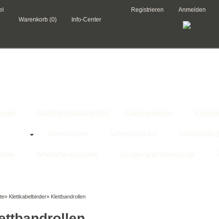
el
Registrieren
Anmelden
Warenkorb (0)
Info-Center
inder
SONDERANGEBOTE
Edelstahlbinder
Kabelbi
belbinder
Klebesockel
Schraubsockel
Schrumpfsc
chnik
Arbeitshandschuhe
Zangen und Werkzeuge
te
»
Klettkabelbinder
»
Klettbandrollen
ettbandrollen