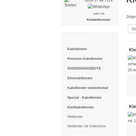
0209 17 98 7114
oder via
Zeig
Kontaktformular
Kategorien
Kabelbinder
Kle
Premium-Kabelbinder
SONDERANGEBOTE
Edelstahlbinder
Kabelbinder wiederlösbar
Spezial - Kabelbinder
Kle
Klettkabelbinder
Klettbinder
Klettbinder mit Umlenköse
Klettbandrollen