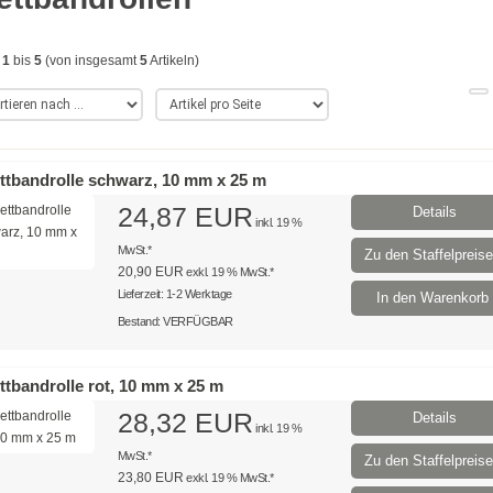
e
1
bis
5
(von insgesamt
5
Artikeln)
ttbandrolle schwarz, 10 mm x 25 m
24,87 EUR
Details
inkl. 19 %
MwSt.*
Zu den Staffelpreis
20,90 EUR
exkl. 19 % MwSt.*
Lieferzeit: 1-2 Werktage
In den Warenkorb
Bestand: VERFÜGBAR
ttbandrolle rot, 10 mm x 25 m
28,32 EUR
Details
inkl. 19 %
MwSt.*
Zu den Staffelpreis
23,80 EUR
exkl. 19 % MwSt.*