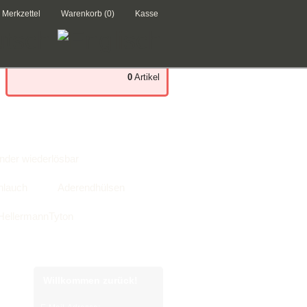
Merkzettel
Warenkorb (0)
Kasse
x 0
Warenkorb
0
Artikel
Ihr Warenkorb ist leer.
nder wiederlösbar
hlauch
Aderendhülsen
HellermannTyton
Willkommen zurück!