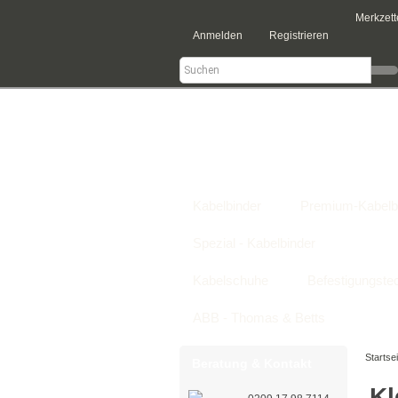
Merkzett
Anmelden
Registrieren
Kategorien
Kabelbinder
Premium-Kabelb
Spezial - Kabelbinder
Klettka
Kabelschuhe
Befestigungste
ABB - Thomas & Betts
Startsei
Beratung & Kontakt
Kl