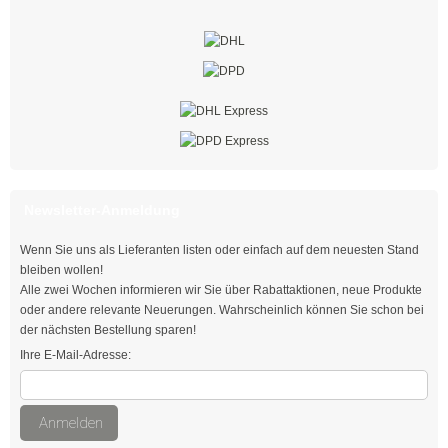
mit Steckfuß
Spezial - Kabelbinder
Kabelbinder UV-beständig
Kabelbinder aus PA 6
Kabelbinder detektierbar
Newsletter-Anmeldung
Kabelbinder hitzestabilisiert
Wenn Sie uns als Lieferanten listen oder einfach auf dem neuesten Stand
Kabelbinder hitzebeständig
bleiben wollen!
Alle zwei Wochen informieren wir Sie über Rabattaktionen, neue Produkte
Kabelbinder hochhitzebeständig
oder andere relevante Neuerungen. Wahrscheinlich können Sie schon bei
der nächsten Bestellung sparen!
Kabelbinder flammenbeständig
Ihre E-Mail-Adresse:
Kabelbinder aus PA 12
Anmelden
Doppelbinder mit Drehgelenk