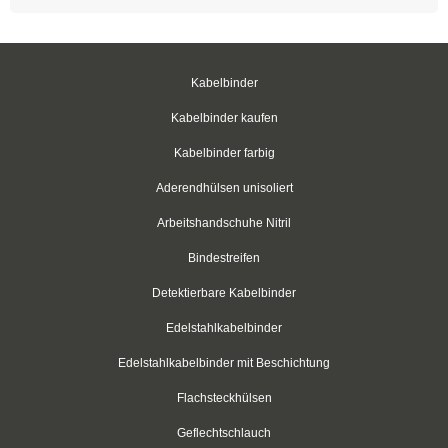
Easy-Cut Kabelbinder
Kabelbinder mit Stopper
Kabelbinder
Kabelbinder kälteresistent
Kabelbinder kaufen
Befestigungsbinder für Bolzen
Kabelbinder farbig
mit verlängertem Kopf
Aderendhülsen unisoliert
Arbeitshandschuhe Nitril
Kabelbinder mit Edge-Clip
Bindestreifen
Kabelbinder mit Befestigungsöse
Detektierbare Kabelbinder
Kabelbinder mit Beschriftungsfeld
Edelstahlkabelbinder
Kabelbinder mit Steckfuß
Edelstahlkabelbinder mit Beschichtung
Kabelbinder mit Metallzunge
Flachsteckhülsen
Geflechtschlauch
Natur