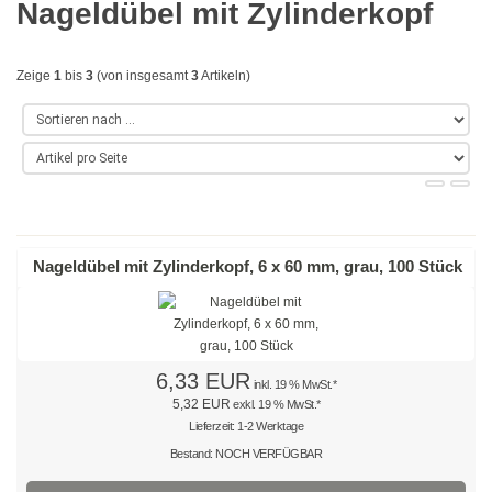
Nageldübel mit Zylinderkopf
Gold
Farbig
Zeige
1
bis
3
(von insgesamt
3
Artikeln)
Rot
Gelb
Grün
Blau
Nageldübel mit Zylinderkopf, 6 x 60 mm, grau, 100 Stück
Türkis
Lila
6,33 EUR
inkl. 19 % MwSt.*
Orange
5,32 EUR
exkl. 19 % MwSt.*
Lieferzeit: 1-2 Werktage
Petrol
Bestand: NOCH VERFÜGBAR
Beige