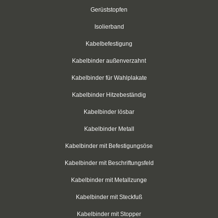
Gerüststopfen
Schwarz
Isolierband
Thomas & Betts
Kabelbefestigung
Kabelbinder mit Lamellenfuß
Kabelbinder außenverzahnt
Kabelbinder für den Fahrzeugbau
Kabelbinder für Wahlplakate
Kabelbinder Hitzebeständig
Kabelbinder für Einlochmontage
Kabelbinder lösbar
Doppelkopfbinder
Kabelbinder Metall
Kabelbinder mit Flachkopf
Kabelbinder mit Befestigungsöse
Kabelbinder mit Schnellöffner
Kabelbinder mit Beschriftungsfeld
Kabelbinder mit Haken
Kabelbinder mit Metallzunge
Kabelbinder mit Steckfuß
Kabelbinder außenverzahnt
Kabelbinder mit Stopper