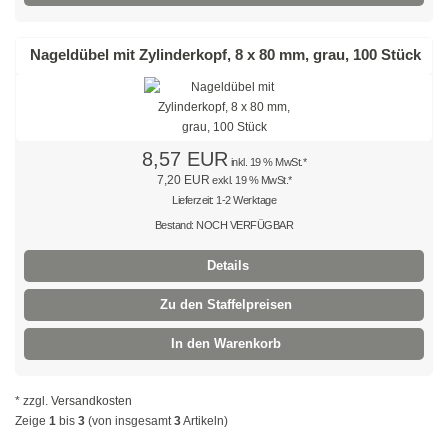
Natur
Farbig
Nageldübel mit Zylinderkopf, 8 x 80 mm, grau, 100 Stück
Rot
Gelb
8,57 EUR
inkl. 19 % MwSt.*
Grün
7,20 EUR
exkl. 19 % MwSt.*
Lieferzeit: 1-2 Werktage
Blau
Bestand: NOCH VERFÜGBAR
SONDERANGEBOTE
Details
Zu den Staffelpreisen
Edelstahlbinder
In den Warenkorb
Edelstahlbinder 304 SS
Edelstahlbinder 316 SS
* zzgl.
Versandkosten
Zeige
1
bis
3
(von insgesamt
3
Artikeln)
Edelstahlbinder mit Beschichtung