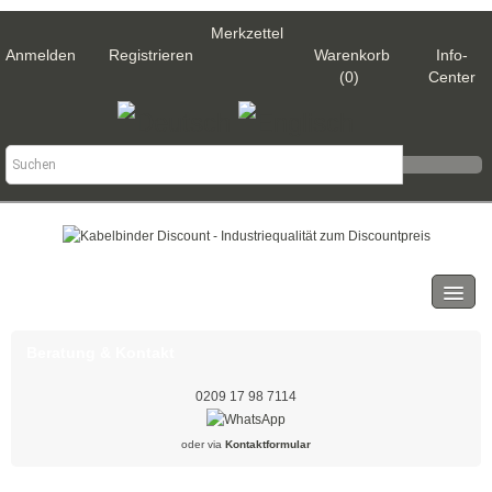
Merkzettel
Anmelden
Registrieren
Warenkorb
Info-
(0)
Center
Kategorien
Kabelbinder
Beratung & Kontakt
Schwarz
0209 17 98 7114
Natur
oder via
Kontaktformular
Weiß