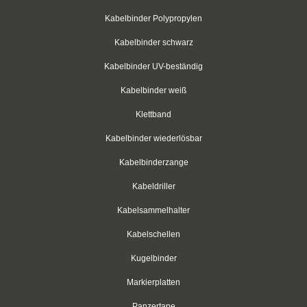
Kabelbinder für Rundkörper
Kabelbinder Polypropylen
Kabelbinder mit Schraubhalter
Kabelbinder schwarz
Kabelbinder aus PP-Polypropylen
Kabelbinder UV-beständig
Kabelbinder mit Zurrlasche
Kabelbinder weiß
Klettband
wiederlösbar mit Nummerierung
Kabelbinder wiederlösbar
Einweg-Schneeketten
Kabelbinderzange
Rebenbefestigungsanker
Kabeldriller
Kabelbinder aus nachhaltigen Rohstoffen
Kabelsammelhalter
Klettkabelbinder
Kabelschellen
Kugelbinder
Klettbinder
Markierplatten
schwarz
Panzertape