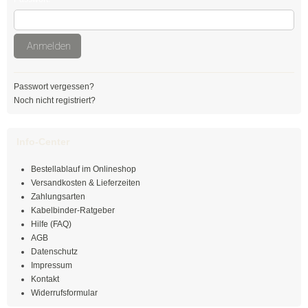
Schwarz
Anmelden
Thomas & Betts
Kabelbinder mit Lamellenfuß
Passwort vergessen?
Noch nicht registriert?
Kabelbinder für den Fahrzeugbau
Kabelbinder für Einlochmontage
Info-Center
Doppelkopfbinder
Bestellablauf im Onlineshop
Versandkosten & Lieferzeiten
Kabelbinder mit Flachkopf
Zahlungsarten
Kabelbinder-Ratgeber
Kabelbinder mit Schnellöffner
Hilfe (FAQ)
AGB
Datenschutz
Kabelbinder mit Haken
Impressum
Kontakt
Kabelbinder außenverzahnt
Widerrufsformular