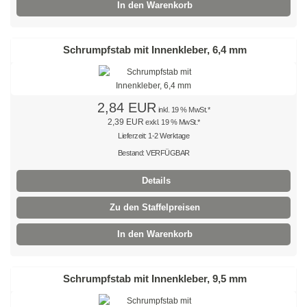
In den Warenkorb
Natur
Farbig
Schrumpfstab mit Innenkleber, 6,4 mm
Rot
Gelb
2,84 EUR
inkl. 19 % MwSt.*
Grün
2,39 EUR
exkl. 19 % MwSt.*
Lieferzeit: 1-2 Werktage
Blau
Bestand: VERFÜGBAR
Details
SONDERANGEBOTE
Zu den Staffelpreisen
Edelstahlbinder
In den Warenkorb
Edelstahlbinder 304 SS
Edelstahlbinder 316 SS
Schrumpfstab mit Innenkleber, 9,5 mm
Edelstahlbinder mit Beschichtung