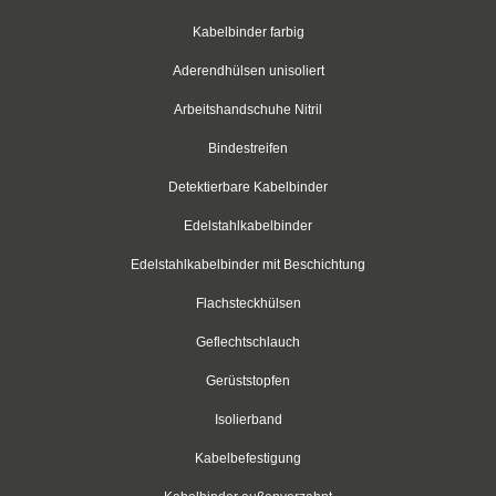
Flachband-Kabelhalter
Kabelbinder farbig
Aderendhülsen unisoliert
Schraubsockel
Arbeitshandschuhe Nitril
Schraubsockel
Bindestreifen
Edelstahlschraubsockel
Detektierbare Kabelbinder
Schrumpfschlauch
Edelstahlkabelbinder
Schrumpfschlauch-Box schwarz 2:1
Edelstahlkabelbinder mit Beschichtung
Schrumpfschlauch-Box transparent 2:1
Flachsteckhülsen
Geflechtschlauch
Schrumpfschlauch-Box farbig 2:1
Gerüststopfen
Schrumpfstab mit Innenkleber 3:1
Isolierband
Schrumpfschlauch-Box mit Innenkleber 3:1
Kabelbefestigung
Schrumpfschlauch-Box mit Innenkleber 4:1