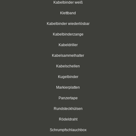
Flachsteckhülsen, isoliert
Kabelbinder weiß
Klettband
Flachsteckhülsen, vollisoliert
Kabelbinder wiederlösbar
Flachsteckhülsen mit Abzweig
Kabelbinderzange
Rundstecker
Kabeldriller
Rundsteckhülsen
Kabelsammelhalter
Stoßverbinder
Kabelschellen
Kugelbinder
Befestigungstechnik
Markierplatten
tesa®
Panzertape
Panzertape
Rundsteckhülsen
PVC - Isolierband
Rödeldraht
Bohrer
Schrumpfschlauchbox