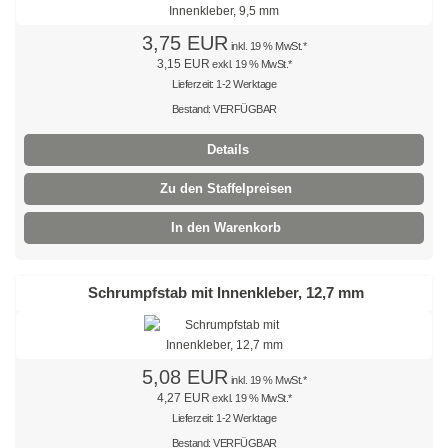
Edelstahlkabelbinder, wiederlösbar
3,75 EUR
inkl. 19 % MwSt.*
Edelstahlbinder mit Leiterverschluss
3,15 EUR
exkl. 19 % MwSt.*
Lieferzeit: 1-2 Werktage
Edelstahlbinder mit Welle
Bestand: VERFÜGBAR
Edelstahlmarkierplatten
Details
Zu den Staffelpreisen
Edelstahlschraubsockel
In den Warenkorb
Kabelbinder wiederlösbar
schwarz
Schrumpfstab mit Innenkleber, 12,7 mm
natur
farbig
5,08 EUR
inkl. 19 % MwSt.*
außenverzahnt
4,27 EUR
exkl. 19 % MwSt.*
Lieferzeit: 1-2 Werktage
mit Nummerierung
Bestand: VERFÜGBAR