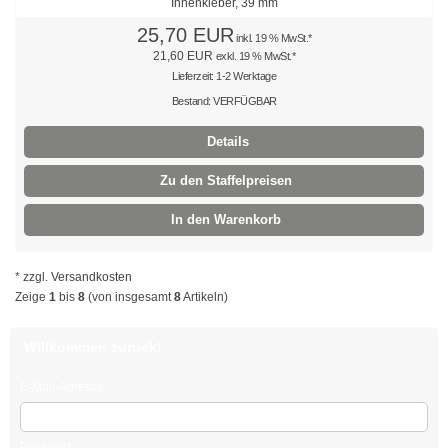
Easy-Cut Kabelbinder
25,70 EUR
inkl. 19 % MwSt.*
21,60 EUR
exkl. 19 % MwSt.*
Kabelbinder mit Stopper
Lieferzeit: 1-2 Werktage
Kabelbinder kälteresistent
Bestand: VERFÜGBAR
Details
Befestigungsbinder für Bolzen
Zu den Staffelpreisen
mit verlängertem Kopf
In den Warenkorb
Kabelbinder mit Edge-Clip
Kabelbinder mit Befestigungsöse
* zzgl.
Versandkosten
Zeige
1
bis
8
(von insgesamt
8
Artikeln)
Kabelbinder mit Beschriftungsfeld
Willkommen zurück!
Kabelbinder mit Steckfuß
E-Mail-Adresse:
Kabelbinder mit Metallzunge
Natur
Passwort: