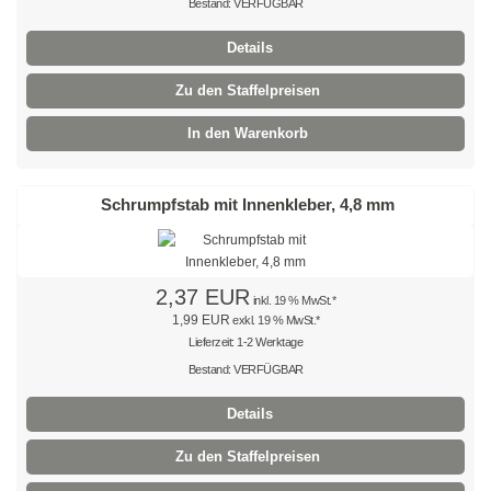
Bestand: VERFÜGBAR
Braun
Details
Hellbraun
Zu den Staffelpreisen
In den Warenkorb
Rosa
Grau
Schrumpfstab mit Innenkleber, 4,8 mm
Oliv
Neon
2,37 EUR
inkl. 19 % MwSt.*
Kleinpackungen
1,99 EUR
exkl. 19 % MwSt.*
Lieferzeit: 1-2 Werktage
Kabelbinder Sets
Bestand: VERFÜGBAR
Details
Premium-Kabelbinder
Zu den Staffelpreisen
Schwarz