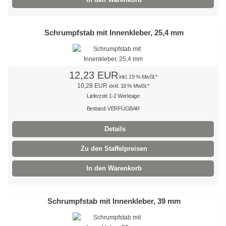
mit Steckfuß
Spezial - Kabelbinder
Schrumpfstab mit Innenkleber, 25,4 mm
Kabelbinder UV-beständig
Kabelbinder aus PA 6
12,23 EUR
inkl. 19 % MwSt.*
10,28 EUR
exkl. 19 % MwSt.*
Kabelbinder detektierbar
Lieferzeit: 1-2 Werktage
Kabelbinder hitzestabilisiert
Bestand: VERFÜGBAR
Details
Kabelbinder hitzebeständig
Zu den Staffelpreisen
Kabelbinder hochhitzebeständig
In den Warenkorb
Kabelbinder flammenbeständig
Kabelbinder aus PA 12
Schrumpfstab mit Innenkleber, 39 mm
Doppelbinder mit Drehgelenk