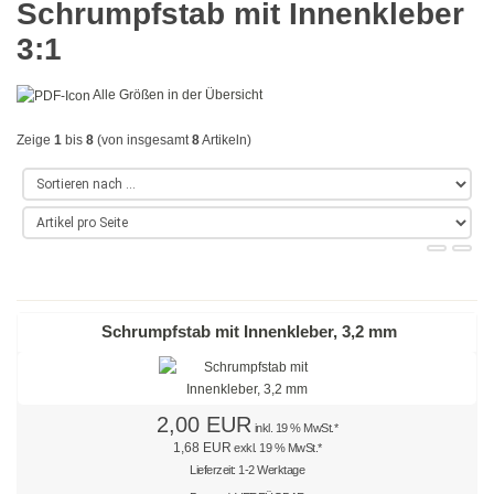
Schrumpfstab mit Innenkleber
Gold
3:1
Farbig
Alle Größen in der Übersicht
Rot
Zeige
1
bis
8
(von insgesamt
8
Artikeln)
Gelb
Grün
Blau
Türkis
Schrumpfstab mit Innenkleber, 3,2 mm
Lila
Orange
2,00 EUR
inkl. 19 % MwSt.*
Petrol
1,68 EUR
exkl. 19 % MwSt.*
Lieferzeit: 1-2 Werktage
Beige