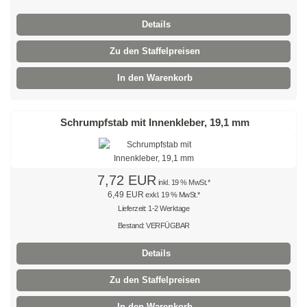
Mehrzweckbinder
Details
Mehrzweckbinder PA66
Zu den Staffelpreisen
In den Warenkorb
Mehrzweckbinder PE
Kugelbinder / Kabeldriller
Schrumpfstab mit Innenkleber, 19,1 mm
schwarz
natur
7,72 EUR
inkl. 19 % MwSt.*
farbig
6,49 EUR
exkl. 19 % MwSt.*
Lieferzeit: 1-2 Werktage
mit Steckfuß
Bestand: VERFÜGBAR
Details
PE-Binder
Zu den Staffelpreisen
Bindestreifen
In den Warenkorb