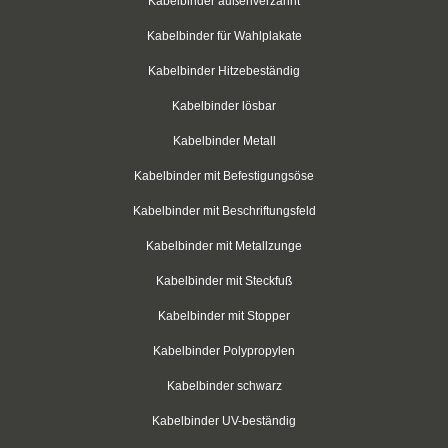
Kabelbinder außenverzahnt
Schrumpfschlauch Set
Kabelbinder für Wahlplakate
Kabelbinder Hitzebeständig
Aderendhülsen
Kabelbinder lösbar
Aderendhülsen, isoliert
Kabelbinder Metall
Aderendhülsen, zweifach
Kabelbinder mit Befestigungsöse
Aderendhülsen, blank
Kabelbinder mit Beschriftungsfeld
Kabelschuhe
Kabelbinder mit Metallzunge
Kabelbinder mit Steckfuß
Ringkabelschuhe
Kabelbinder mit Stopper
Gabelkabelschuhe
Kabelbinder Polypropylen
Stiftkabelschuhe
Kabelbinder schwarz
Flachstecker
Kabelbinder UV-beständig