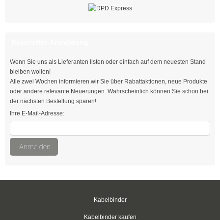
weiß
rot
Newsletter-Anmeldung
grün
Wenn Sie uns als Lieferanten listen oder einfach auf dem neuesten Stand
blau
bleiben wollen!
Alle zwei Wochen informieren wir Sie über Rabattaktionen, neue Produkte
gelb
oder andere relevante Neuerungen. Wahrscheinlich können Sie schon bei
der nächsten Bestellung sparen!
Klettbinder mit Umlenköse
Ihre E-Mail-Adresse:
Klettbandrollen
Anmelden
Klebesockel
Klebesockel
Kabelhalter
Kabelbinder
Kabelhalter
Kabelbinder kaufen