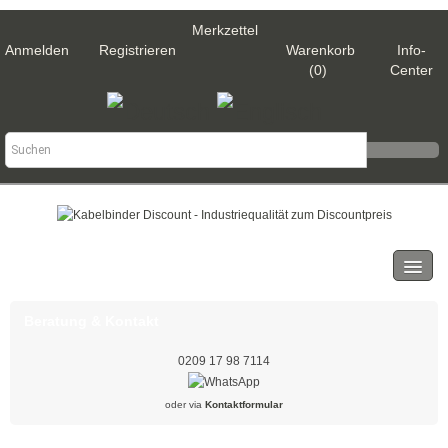
Merkzettel
Anmelden
Registrieren
Warenkorb
Info-
(0)
Center
Kategorien
Kabelbinder
Beratung & Kontakt
Schwarz
0209 17 98 7114
Natur
oder via
Kontaktformular
Weiß