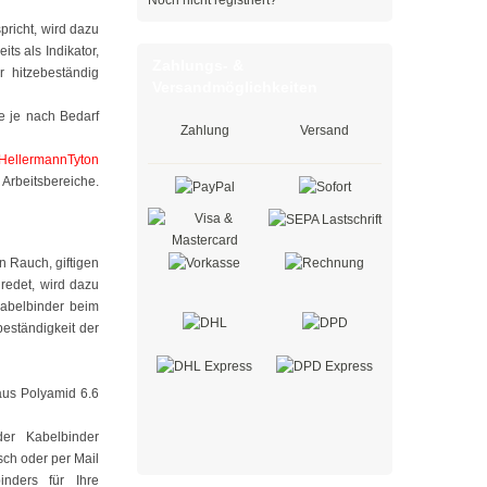
Noch nicht registriert?
richt, wird dazu
s als Indikator,
Zahlungs- &
 hitzebeständig
Versandmöglichkeiten
e je nach Bedarf
Zahlung
Versand
HellermannTyton
 Arbeitsbereiche.
 Rauch, giftigen
redet, wird dazu
Kabelbinder beim
beständigkeit der
aus Polyamid 6.6
er Kabelbinder
sch oder per Mail
nders für Ihre