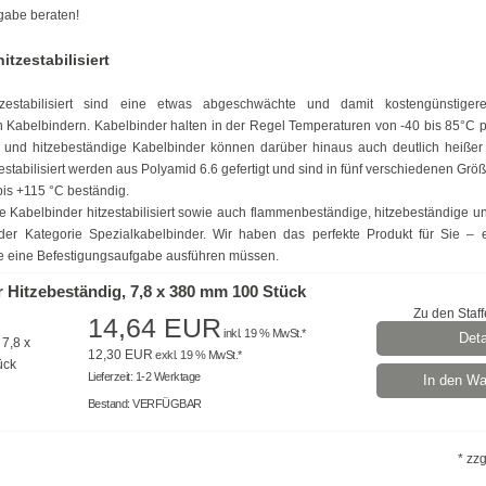
gabe beraten!
itzestabilisiert
tzestabilisiert sind eine etwas abgeschwächte und damit kostengünstigere
n Kabelbindern. Kabelbinder halten in der Regel Temperaturen von -40 bis 85°C p
rte und hitzebeständige Kabelbinder können darüber hinaus auch deutlich heiße
estabilisiert werden aus Polyamid 6.6 gefertigt und sind in fünf verschiedenen Größe
bis +115 °C beständig.
e Kabelbinder hitzestabilisiert sowie auch flammenbeständige, hitzebeständige un
der Kategorie Spezialkabelbinder. Wir haben das perfekte Produkt für Sie – 
 eine Befestigungsaufgabe ausführen müssen.
 Hitzebeständig, 7,8 x 380 mm 100 Stück
Zu den Staff
14,64 EUR
inkl. 19 % MwSt.*
Deta
12,30 EUR
exkl. 19 % MwSt.*
Lieferzeit: 1-2 Werktage
In den Wa
Bestand: VERFÜGBAR
* zzg