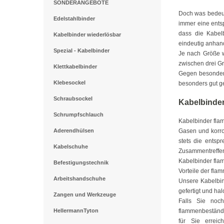
SONDERANGEBOTE
Doch was bedeut
Edelstahlbinder
immer eine ents
dass die Kabel
Kabelbinder wiederlösbar
eindeutig anhand
Spezial - Kabelbinder
Je nach Größe w
zwischen drei G
Klettkabelbinder
Gegen besonders
Klebesockel
besonders gut ge
Schraubsockel
Kabelbinde
Schrumpfschlauch
Kabelbinder fla
Aderendhülsen
Gasen und korro
stets die entsp
Kabelschuhe
Zusammentreffen 
Kabelbinder fla
Befestigungstechnik
Vorteile der fl
Arbeitshandschuhe
Unsere Kabelbin
gefertigt und hal
Zangen und Werkzeuge
Falls Sie noc
HellermannTyton
flammenbeständig
für Sie errei