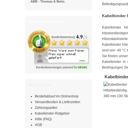
ABB - Thomas & Betts
Befestigungsauf
Kabelbinder h
Kundenbewertung
Kabelbinder hi
hitzebeständige
Hitzestabilisie
Kabelbinder hitz
sind von -40 °C 
Sie finden unser
Kabelbinder in 
Bedingungen Sie
Kabelbinder
Info-Center
Bestellablauf im Onlineshop
Versandkosten & Lieferzeiten
Zahlungsarten
Kabelbinder-Ratgeber
Hilfe (FAQ)
AGB