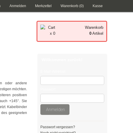
n
Anmelden
Merkzettel
Warenkorb (0)
Kasse
Warenkorb
x 0
0
Artikel
Ihr Warenkorb ist leer.
Willkommen zurück!
E-Mail-Adresse:
gen oder andere
estigen möchten.
Passwort:
teren positiven
 auch +145°. Sie
tzt. Kabelbinder
Anmelden
b des geeigneten
Passwort vergessen?