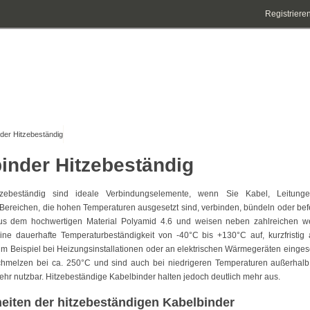
Registriere
der Hitzebeständig
inder Hitzebeständig
tzebeständig sind ideale Verbindungselemente, wenn Sie Kabel, Leitun
Bereichen, die hohen Temperaturen ausgesetzt sind, verbinden, bündeln oder bef
us dem hochwertigen Material Polyamid 4.6 und weisen neben zahlreichen wei
ine dauerhafte Temperaturbeständigkeit von -40°C bis +130°C auf, kurzfristig
m Beispiel bei Heizungsinstallationen oder an elektrischen Wärmegeräten eingese
hmelzen bei ca. 250°C und sind auch bei niedrigeren Temperaturen außerhal
ehr nutzbar. Hitzebeständige Kabelbinder halten jedoch deutlich mehr aus.
eiten der hitzebeständigen Kabelbinder