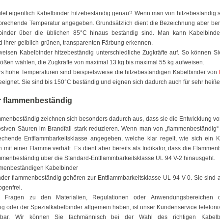
et eigentlich Kabelbinder hitzebeständig genau? Wenn man von hitzebeständig sp
prechende Temperatur angegeben. Grundsätzlich dient die Bezeichnung aber bereit
binder über die üblichen 85°C hinaus beständig sind. Man kann Kabelbinder
 ihrer gelblich-grünen, transparenten Färbung erkennen.
eisen Kabelbinder hitzebeständig unterschiedliche Zugkräfte auf. So können Si
rößen wählen, die Zugkräfte von maximal 13 kg bis maximal 55 kg aufweisen.
 hohe Temperaturen sind beispielsweise die hitzebeständigen Kabelbinder von
eignet. Sie sind bis 150°C beständig und eignen sich dadurch auch für sehr heiße
r flammenbeständig
mmenbeständig zeichnen sich besonders dadurch aus, dass sie die Entwicklung von
siven Säuren im Brandfall stark reduzieren. Wenn man von „flammenbeständig“ 
rechende Entflammbarkeitsklasse angegeben, welche klar regelt, wie sich ein 
mit einer Flamme verhält. Es dient aber bereits als Indikator, dass die Flammen
mmenbeständig über die Standard-Entflammbarkeitsklasse UL 94 V-2 hinausgeht.
ammenbeständigen Kabelbinder
der flammenbeständig gehören zur Entflammbarkeitsklasse UL 94 V-0. Sie sind 
ogenfrei.
h Fragen zu den Materialien, Regulationen oder Anwendungsbereichen d
 oder der Spezialkabelbinder allgemein haben, ist unser Kundenservice telefoni
chbar. Wir können Sie fachmännisch bei der Wahl des richtigen Kabelbi