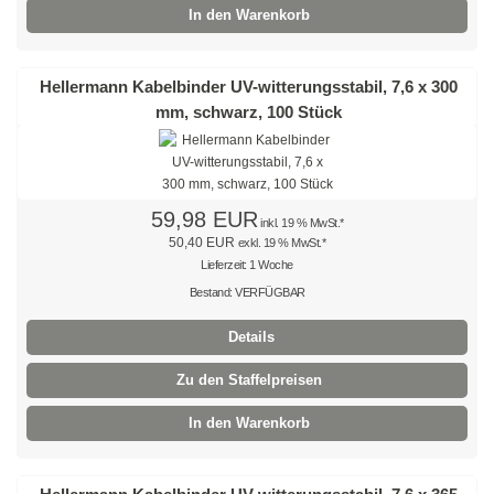
Flachsteckhülsen, isoliert
In den Warenkorb
Flachsteckhülsen, vollisoliert
Hellermann Kabelbinder UV-witterungsstabil, 7,6 x 300
Flachsteckhülsen mit Abzweig
mm, schwarz, 100 Stück
Rundstecker
Rundsteckhülsen
59,98 EUR
inkl. 19 % MwSt.*
Stoßverbinder
50,40 EUR
exkl. 19 % MwSt.*
Lieferzeit: 1 Woche
Befestigungstechnik
Bestand: VERFÜGBAR
tesa®
Details
Panzertape
Zu den Staffelpreisen
PVC - Isolierband
In den Warenkorb
Bohrer