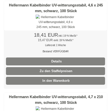
Kabelbinder für Rundkörper
Hellermann Kabelbinder UV-witterungsstabil, 4,6 x 245
mm, schwarz, 100 Stück
Kabelbinder mit Schraubhalter
Kabelbinder aus PP-Polypropylen
Kabelbinder mit Zurrlasche
18,41 EUR
inkl. 19 % MwSt.*
15,47 EUR
exkl. 19 % MwSt.*
wiederlösbar mit Nummerierung
Lieferzeit: 1 Woche
Bestand: VERFÜGBAR
Einweg-Schneeketten
Details
Rebenbefestigungsanker
Zu den Staffelpreisen
Kabelbinder aus nachhaltigen Rohstoffen
In den Warenkorb
Klettkabelbinder
Klettbinder
Hellermann Kabelbinder UV-witterungsstabil, 4,7 x 210
mm, schwarz, 100 Stück
schwarz