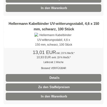
Schwarz
In den Warenkorb
Thomas & Betts
Hellermann Kabelbinder UV-witterungsstabil, 4,6 x 150
Kabelbinder mit Lamellenfuß
mm, schwarz, 100 Stück
Kabelbinder für den Fahrzeugbau
Kabelbinder für Einlochmontage
13,01 EUR
inkl. 19 % MwSt.*
10,93 EUR
exkl. 19 % MwSt.*
Doppelkopfbinder
Lieferzeit: 1 Woche
Kabelbinder mit Flachkopf
Bestand: VERFÜGBAR
Details
Kabelbinder mit Schnellöffner
Zu den Staffelpreisen
Kabelbinder mit Haken
In den Warenkorb
Kabelbinder außenverzahnt