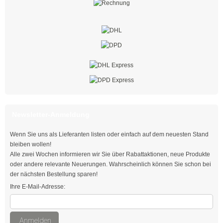
für erhöhten Brandschutz
für Temperaturen bis 150 Grad
für Temperaturen bis 240 Grad
Polypropylen-Kabelbinder mit hoher chemischer Beständigkeit
Q-tie, schwarz
Newsletter-Anmeldung
Q-tie, natur
Wenn Sie uns als Lieferanten listen oder einfach auf dem neuesten Stand
Q-tie, UV-witterungsstabil
bleiben wollen!
Alle zwei Wochen informieren wir Sie über Rabattaktionen, neue Produkte
E/TFE Kabelbinder (Tefzel®)
oder andere relevante Neuerungen. Wahrscheinlich können Sie schon bei
der nächsten Bestellung sparen!
Kabelbinder mit Flügelverschluss
Ihre E-Mail-Adresse:
Kabelbinder mit Edge-Clip
Anmelden
Edelstahlkabelbinder mit Beschichtung