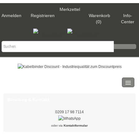
Merkzettel
Anmelden
Registrieren
Warenkorb
Info-
(0)
Center
Kategorien
Kabelbinder
Beratung & Kontakt
Schwarz
0209 17 98 7114
Natur
oder via
Kontaktformular
Weiß