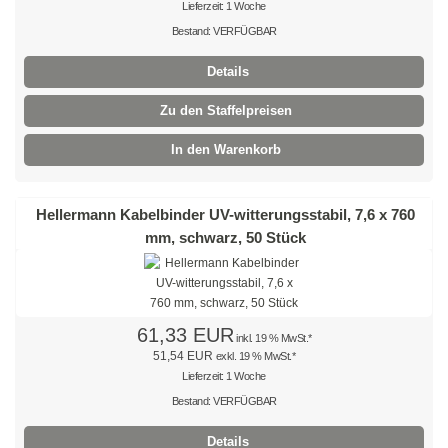
Kabelschellen
Lieferzeit: 1 Woche
Bestand: VERFÜGBAR
natur
Details
schwarz
Zu den Staffelpreisen
Geflechtschlauch
In den Warenkorb
Gerüststopfen Kreuzlamelle
Hellermann Kabelbinder UV-witterungsstabil, 7,6 x 760
Gerüststopfen Rundlamelle
mm, schwarz, 50 Stück
Dübel
Flossendübel
61,33 EUR
Hartschaumdübel
inkl. 19 % MwSt.*
51,54 EUR
exkl. 19 % MwSt.*
Lieferzeit: 1 Woche
Nageldübel mit Senkkopf
Bestand: VERFÜGBAR
Nageldübel mit Zylinderkopf
Details