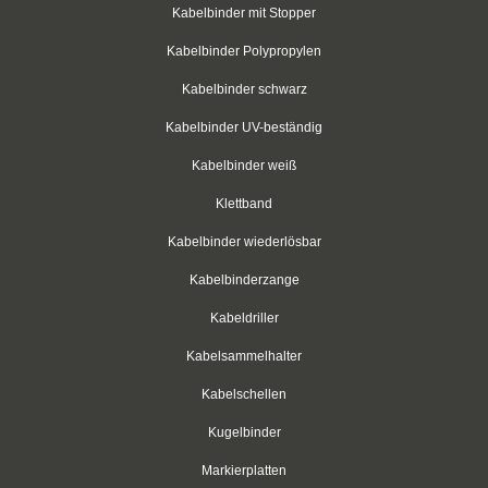
mit Stahlzunge, hochtemperaturbeständig
Kabelbinder mit Stopper
mit Stahlzunge, flammwidrig
Kabelbinder Polypropylen
Kabelbinder schwarz
mit Stahlzunge, Anti-Rauchentwicklung
Kabelbinder UV-beständig
bakterienresistent
Kabelbinder weiß
mit abklemmbarem Ende
Klettband
Edelstahlkabelbinder, wiederlösbar
Kabelbinder wiederlösbar
Vollplastik Kabelbinder, schwarz
Kabelbinderzange
Kabeldriller
Vollplastik Kabelbinder, natur
Kabelsammelhalter
Adaptaflex® Wellrohr
Kabelschellen
Kugelbinder
Markierplatten