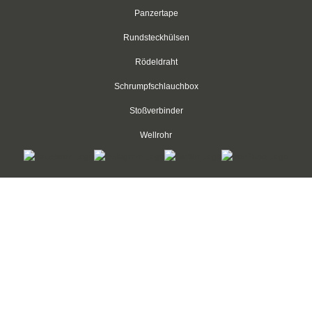
Panzertape
Rundsteckhülsen
Rödeldraht
Schrumpfschlauchbox
Stoßverbinder
Wellrohr
Kabelbinder Discount - Industriequalität zum Discountpreis © 2026
mod
ified eCommerce Shopsoftware © 2009-2026