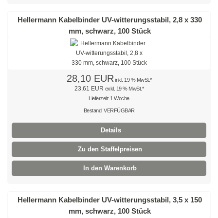
Edelstahlkabelbinder, wiederlösbar
Hellermann Kabelbinder UV-witterungsstabil, 2,8 x 330
mm, schwarz, 100 Stück
Edelstahlbinder mit Leiterverschluss
Edelstahlbinder mit Welle
Edelstahlmarkierplatten
28,10 EUR
inkl. 19 % MwSt.*
23,61 EUR
exkl. 19 % MwSt.*
Edelstahlschraubsockel
Lieferzeit: 1 Woche
Bestand: VERFÜGBAR
Kabelbinder wiederlösbar
Details
schwarz
Zu den Staffelpreisen
natur
In den Warenkorb
farbig
außenverzahnt
Hellermann Kabelbinder UV-witterungsstabil, 3,5 x 150
mm, schwarz, 100 Stück
mit Nummerierung