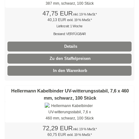
Spiralbohrer HSS, kobaltbeschichtet
47,75 EUR
inkl. 19 % MwSt.*
40,13 EUR
exkl. 19 % MwSt.*
Holzbohrer
Lieferzeit: 1 Woche
Bestand: VERFÜGBAR
Schlangenbohrer
Details
Forstnerbohrer
Zu den Staffelpreisen
Doppelseitiges Klebeband
In den Warenkorb
Absperrband
Anti-Rutsch-Band
Hellermann Kabelbinder UV-witterungsstabil, 7,6 x 460
mm, schwarz, 100 Stück
Kabelschlauch
schwarz
natur
72,29 EUR
inkl. 19 % MwSt.*
60,75 EUR
exkl. 19 % MwSt.*