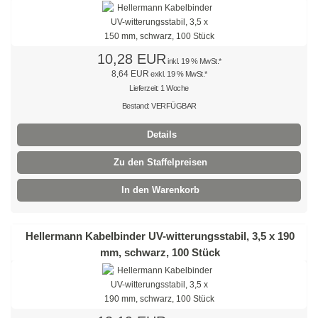
Mehrzweckbinder
Mehrzweckbinder PA66
10,28 EUR
inkl. 19 % MwSt.*
8,64 EUR
exkl. 19 % MwSt.*
Mehrzweckbinder PE
Lieferzeit: 1 Woche
Bestand: VERFÜGBAR
Kugelbinder / Kabeldriller
Details
schwarz
Zu den Staffelpreisen
natur
In den Warenkorb
farbig
mit Steckfuß
Hellermann Kabelbinder UV-witterungsstabil, 3,5 x 190
mm, schwarz, 100 Stück
PE-Binder
Bindestreifen