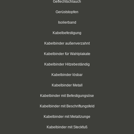
Geflechtschlauch
mit Stahlzunge, blau
Gerüststopfen
mit Stahlzunge, violett
Isolierband
mit Stahlzunge, grau
Kabelbefestigung
mit Stahlzunge, orange
Kabelbinder außenverzahnt
mit Stahlzunge, säurebeständig
Kabelbinder für Wahlplakate
Kabelbinder Hitzebeständig
mit Stahlzunge aus PA 6.6, detektierbar
Kabelbinder lösbar
mit Stahlzunge aus PP, detektierbar
Kabelbinder Metall
mit Stahlzunge, hitzereaktiv
Kabelbinder mit Befestigungsöse
mit Stahlzunge, aus Polypropylen
Kabelbinder mit Beschriftungsfeld
mit Stahlzunge, aus PA 12,
Kabelbinder mit Metallzunge
UV-beständig
Kabelbinder mit Steckfuß