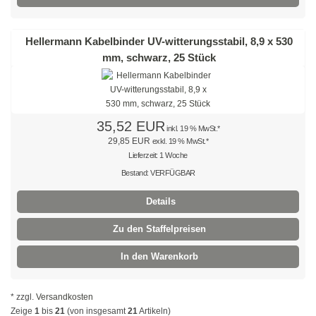
Sicherheitsfäden
Hellermann Kabelbinder UV-witterungsstabil, 8,9 x 530
Leitermarkierer
mm, schwarz, 25 Stück
Bezeichnungsringe
1,3 - 2,0 mm
35,52 EUR
inkl. 19 % MwSt.*
2,3 - 3,4 mm
29,85 EUR
exkl. 19 % MwSt.*
Lieferzeit: 1 Woche
4,2 - 6,6 mm
Bestand: VERFÜGBAR
Details
Arbeitshandschuhe
Zu den Staffelpreisen
Nitrilbeschichtete Handschuhe
In den Warenkorb
PU-beschichtete Handschuhe
Latexbeschichtete Handschuhe
* zzgl.
Versandkosten
Zeige
1
bis
21
(von insgesamt
21
Artikeln)