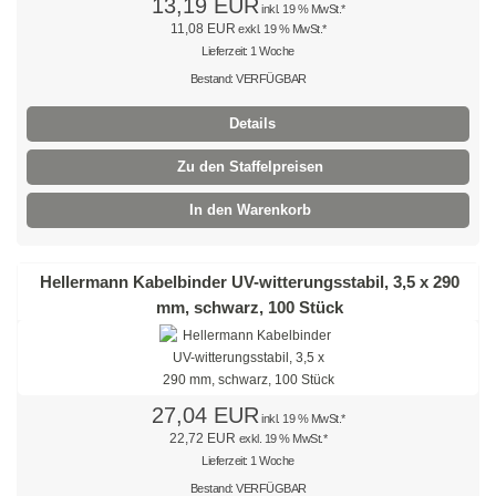
13,19 EUR
mit Steckfuß
inkl. 19 % MwSt.*
11,08 EUR
exkl. 19 % MwSt.*
Lieferzeit: 1 Woche
Spezial - Kabelbinder
Bestand: VERFÜGBAR
Kabelbinder UV-beständig
Details
Kabelbinder aus PA 6
Zu den Staffelpreisen
Kabelbinder detektierbar
In den Warenkorb
Kabelbinder hitzestabilisiert
Hellermann Kabelbinder UV-witterungsstabil, 3,5 x 290
Kabelbinder hitzebeständig
mm, schwarz, 100 Stück
Kabelbinder hochhitzebeständig
Kabelbinder flammenbeständig
27,04 EUR
inkl. 19 % MwSt.*
Kabelbinder aus PA 12
22,72 EUR
exkl. 19 % MwSt.*
Lieferzeit: 1 Woche
Doppelbinder mit Drehgelenk
Bestand: VERFÜGBAR