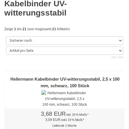
Kabelbinder UV-
Gold
witterungsstabil
Farbig
Zeige
1
bis
21
(von insgesamt
21
Artikeln)
Rot
Gelb
Grün
Blau
Hellermann Kabelbinder UV-witterungsstabil, 2,5 x 100
Türkis
mm, schwarz, 100 Stück
Lila
Orange
3,68 EUR
inkl. 19 % MwSt.*
Petrol
3,09 EUR
exkl. 19 % MwSt.*
Lieferzeit: 1 Woche
Beige