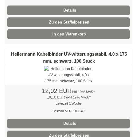
Easy-Cut Kabelbinder
Details
Kabelbinder mit Stopper
Zu den Staffelpreisen
Kabelbinder kälteresistent
In den Warenkorb
Befestigungsbinder für Bolzen
Hellermann Kabelbinder UV-witterungsstabil, 4,0 x 175
mit verlängertem Kopf
mm, schwarz, 100 Stück
Kabelbinder mit Edge-Clip
Kabelbinder mit Befestigungsöse
12,02 EUR
inkl. 19 % MwSt.*
Kabelbinder mit Beschriftungsfeld
10,10 EUR
exkl. 19 % MwSt.*
Lieferzeit: 1 Woche
Kabelbinder mit Steckfuß
Bestand: VERFÜGBAR
Kabelbinder mit Metallzunge
Details
Natur
Zu den Staffelpreisen