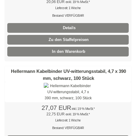
20,06 EUR
exkl. 19 % MwSt.*
Flachband-Kabelhalter
Lieferzeit: 1 Woche
Bestand: VERFÜGBAR
Schraubsockel
Details
Schraubsockel
Zu den Staffelpreisen
Edelstahlschraubsockel
In den Warenkorb
Schrumpfschlauch
Hellermann Kabelbinder UV-witterungsstabil, 4,7 x 390
Schrumpfschlauch-Box schwarz 2:1
mm, schwarz, 100 Stück
Schrumpfschlauch-Box transparent 2:1
Schrumpfschlauch-Box farbig 2:1
27,07 EUR
Schrumpfstab mit Innenkleber 3:1
inkl. 19 % MwSt.*
22,75 EUR
exkl. 19 % MwSt.*
Lieferzeit: 1 Woche
Schrumpfschlauch-Box mit Innenkleber 3:1
Bestand: VERFÜGBAR
Schrumpfschlauch-Box mit Innenkleber 4:1