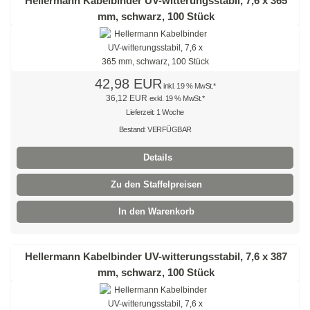
Hellermann Kabelbinder UV-witterungsstabil, 7,6 x 365
Steinbohrer
mm, schwarz, 100 Stück
SDS-plus Hammerbohrer, Standard
SDS-plus Hammerbohrer, Premium
42,98 EUR
inkl. 19 % MwSt.*
SDS-max Hammerbohrer
36,12 EUR
exkl. 19 % MwSt.*
Lieferzeit: 1 Woche
Glas- und Fliesenbohrer
Bestand: VERFÜGBAR
Betonbohrer
Details
Metallbohrer
Zu den Staffelpreisen
In den Warenkorb
Spiralbohrer HSS,
rollgewalzt
Hellermann Kabelbinder UV-witterungsstabil, 7,6 x 387
Spiralbohrer HSS,
geschliffen
mm, schwarz, 100 Stück
Spiralbohrer HSS, titanbeschichtet