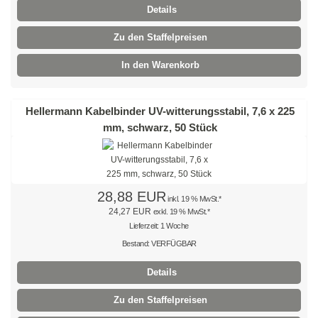
Details
Schrumpfschlauch Set
Zu den Staffelpreisen
Aderendhülsen
In den Warenkorb
Aderendhülsen, isoliert
Hellermann Kabelbinder UV-witterungsstabil, 7,6 x 225
Aderendhülsen, zweifach
mm, schwarz, 50 Stück
Aderendhülsen, blank
Kabelschuhe
28,88 EUR
inkl. 19 % MwSt.*
Ringkabelschuhe
24,27 EUR
exkl. 19 % MwSt.*
Lieferzeit: 1 Woche
Gabelkabelschuhe
Bestand: VERFÜGBAR
Stiftkabelschuhe
Details
Flachstecker
Zu den Staffelpreisen