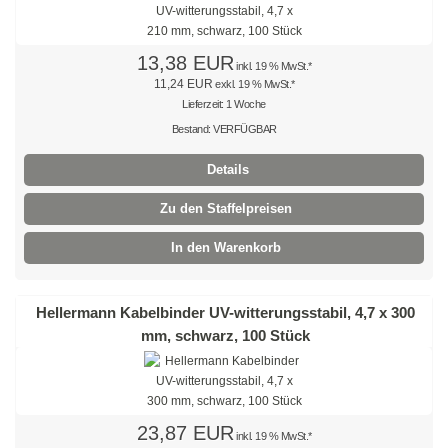
weiß
rot
13,38 EUR
inkl. 19 % MwSt.*
11,24 EUR
exkl. 19 % MwSt.*
grün
Lieferzeit: 1 Woche
Bestand: VERFÜGBAR
blau
Details
gelb
Zu den Staffelpreisen
Klettbinder mit Umlenköse
In den Warenkorb
Klettbandrollen
Klebesockel
Hellermann Kabelbinder UV-witterungsstabil, 4,7 x 300
mm, schwarz, 100 Stück
Klebesockel
Kabelhalter
23,87 EUR
Kabelhalter
inkl. 19 % MwSt.*