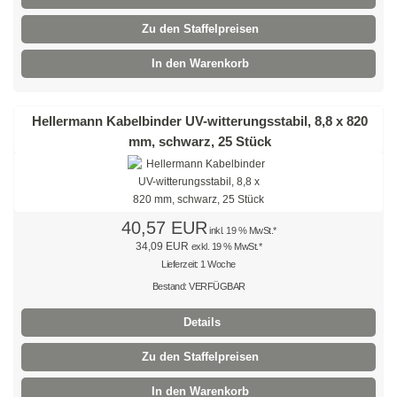
Universal-Dübel
Zu den Staffelpreisen
Markierplatten
In den Warenkorb
Lamellennagel
Hellermann Kabelbinder UV-witterungsstabil, 8,8 x 820
Adaptaflex® Wellrohr
mm, schwarz, 25 Stück
Kabelsammelhalter
Steckschlaufen
40,57 EUR
inkl. 19 % MwSt.*
Kabelbügel
34,09 EUR
exkl. 19 % MwSt.*
Lieferzeit: 1 Woche
Klemmschellen
Bestand: VERFÜGBAR
Nagelclips
Details
Gerüstösen
Zu den Staffelpreisen
Endlos-Kabelband
In den Warenkorb