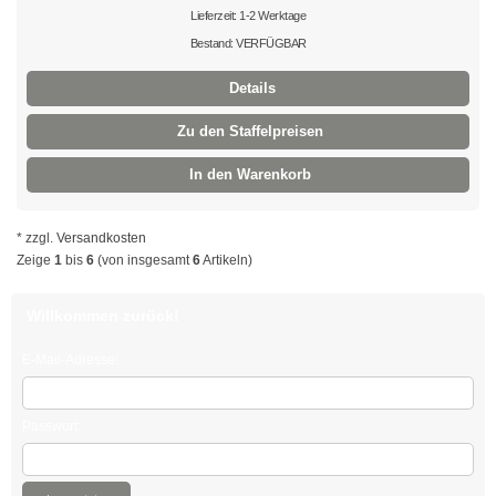
mit Steckfuß
Lieferzeit: 1-2 Werktage
Bestand: VERFÜGBAR
Spezial - Kabelbinder
Details
Kabelbinder UV-beständig
Zu den Staffelpreisen
Kabelbinder aus PA 6
In den Warenkorb
Kabelbinder detektierbar
Kabelbinder hitzestabilisiert
* zzgl.
Versandkosten
Zeige
1
bis
6
(von insgesamt
6
Artikeln)
Kabelbinder hitzebeständig
Willkommen zurück!
Kabelbinder hochhitzebeständig
E-Mail-Adresse:
Kabelbinder flammenbeständig
Kabelbinder aus PA 12
Passwort:
Doppelbinder mit Drehgelenk