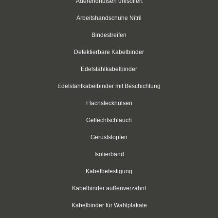
Aderendhülsen unisoliert
weiß
Arbeitshandschuhe Nitril
rot
Bindestreifen
grün
Detektierbare Kabelbinder
blau
Edelstahlkabelbinder
Edelstahlkabelbinder mit Beschichtung
gelb
Flachsteckhülsen
Klettbinder mit Umlenköse
Geflechtschlauch
Klettbandrollen
Gerüststopfen
Klebesockel
Isolierband
Klebesockel
Kabelbefestigung
Kabelbinder außenverzahnt
Kabelhalter
Kabelbinder für Wahlplakate
Kabelhalter