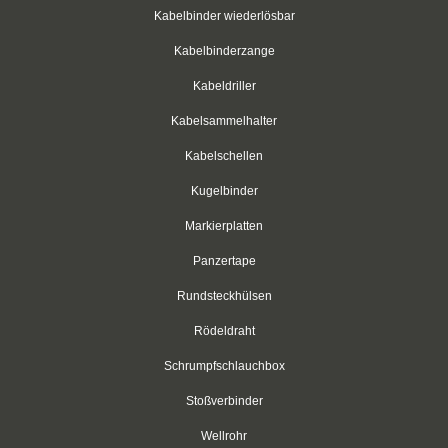
Kabelbinder wiederlösbar
Schrumpfschlauch Set
Kabelbinderzange
Aderendhülsen
Kabeldriller
Aderendhülsen, isoliert
Kabelsammelhalter
Kabelschellen
Aderendhülsen, zweifach
Kugelbinder
Aderendhülsen, blank
Markierplatten
Kabelschuhe
Panzertape
Ringkabelschuhe
Rundsteckhülsen
Gabelkabelschuhe
Rödeldraht
Schrumpfschlauchbox
Stiftkabelschuhe
Stoßverbinder
Flachstecker
Wellrohr