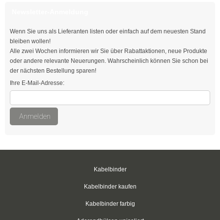
Kabelbinder für Rundkörper
Newsletter-Anmeldung
Kabelbinder mit Schraubhalter
Wenn Sie uns als Lieferanten listen oder einfach auf dem neuesten Stand
bleiben wollen!
Kabelbinder aus PP-Polypropylen
Alle zwei Wochen informieren wir Sie über Rabattaktionen, neue Produkte
oder andere relevante Neuerungen. Wahrscheinlich können Sie schon bei
Kabelbinder mit Zurrlasche
der nächsten Bestellung sparen!
Ihre E-Mail-Adresse:
wiederlösbar mit Nummerierung
Einweg-Schneeketten
Anmelden
Rebenbefestigungsanker
Kabelbinder aus nachhaltigen Rohstoffen
Klettkabelbinder
Kabelbinder
Kabelbinder kaufen
Klettbinder
Kabelbinder farbig
schwarz