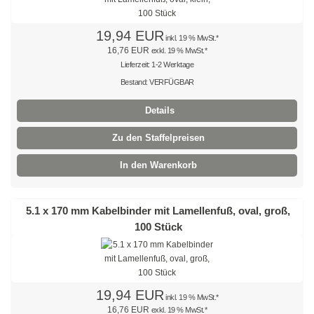
Mehrzweckbinder
19,94 EUR
inkl. 19 % MwSt.*
16,76 EUR
exkl. 19 % MwSt.*
Mehrzweckbinder PA66
Lieferzeit: 1-2 Werktage
Mehrzweckbinder PE
Bestand: VERFÜGBAR
Details
Kugelbinder / Kabeldriller
Zu den Staffelpreisen
schwarz
In den Warenkorb
natur
farbig
5.1 x 170 mm Kabelbinder mit Lamellenfuß, oval, groß,
100 Stück
mit Steckfuß
PE-Binder
Bindestreifen
19,94 EUR
inkl. 19 % MwSt.*
16,76 EUR
exkl. 19 % MwSt.*