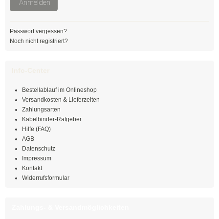
Anmelden
Easy-Cut Kabelbinder
Kabelbinder mit Stopper
Passwort vergessen?
Noch nicht registriert?
Kabelbinder kälteresistent
Info-Center
Befestigungsbinder für Bolzen
Bestellablauf im Onlineshop
mit verlängertem Kopf
Versandkosten & Lieferzeiten
Zahlungsarten
Kabelbinder mit Edge-Clip
Kabelbinder-Ratgeber
Hilfe (FAQ)
Kabelbinder mit Befestigungsöse
AGB
Datenschutz
Kabelbinder mit Beschriftungsfeld
Impressum
Kontakt
Kabelbinder mit Steckfuß
Widerrufsformular
Kabelbinder mit Metallzunge
Zahlungs- & Versandmöglichkeiten
Natur