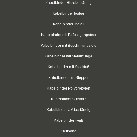
Kabelbinder Hitzebeständig
Flachband-Kabelhalter
Kabelbinder lösbar
Schraubsockel
Kabelbinder Metall
Schraubsockel
Kabelbinder mit Befestigungsöse
Kabelbinder mit Beschriftungsfeld
Edelstahlschraubsockel
Kabelbinder mit Metallzunge
Schrumpfschlauch
Kabelbinder mit Steckfuß
Schrumpfschlauch-Box schwarz 2:1
Kabelbinder mit Stopper
Schrumpfschlauch-Box transparent 2:1
Kabelbinder Polypropylen
Schrumpfschlauch-Box farbig 2:1
Kabelbinder schwarz
Schrumpfstab mit Innenkleber 3:1
Kabelbinder UV-beständig
Kabelbinder weiß
Schrumpfschlauch-Box mit Innenkleber 3:1
Klettband
Schrumpfschlauch-Box mit Innenkleber 4:1