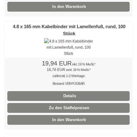
Natur
In den Warenkorb
Farbig
4.8 x 165 mm Kabelbinder mit Lamellenfuß, rund, 100
Rot
Stück
Gelb
Grün
19,94 EUR
inkl. 19 % MwSt.*
Blau
16,76 EUR
exkl. 19 % MwSt.*
Lieferzeit: 1-2 Werktage
SONDERANGEBOTE
Bestand: VERFÜGBAR
Edelstahlbinder
Details
Edelstahlbinder 304 SS
Zu den Staffelpreisen
Edelstahlbinder 316 SS
In den Warenkorb
Edelstahlbinder mit Beschichtung