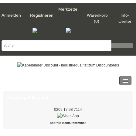
Merkzettel
Anmelden
Registrieren
Warenkorb
Info-
(0)
Center
Kategorien
Kabelbinder
Beratung & Kontakt
Schwarz
0209 17 98 7114
Natur
oder via
Kontaktformular
Weiß