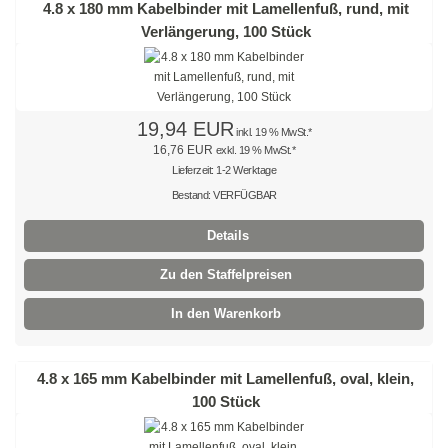
4.8 x 180 mm Kabelbinder mit Lamellenfuß, rund, mit
Edelstahlkabelbinder, wiederlösbar
Verlängerung, 100 Stück
Edelstahlbinder mit Leiterverschluss
Edelstahlbinder mit Welle
19,94 EUR
inkl. 19 % MwSt.*
Edelstahlmarkierplatten
16,76 EUR
exkl. 19 % MwSt.*
Lieferzeit: 1-2 Werktage
Edelstahlschraubsockel
Bestand: VERFÜGBAR
Kabelbinder wiederlösbar
Details
schwarz
Zu den Staffelpreisen
In den Warenkorb
natur
farbig
4.8 x 165 mm Kabelbinder mit Lamellenfuß, oval, klein,
außenverzahnt
100 Stück
mit Nummerierung