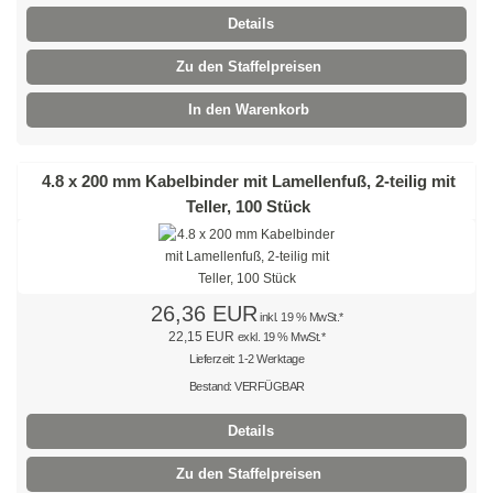
Details
Braun
Zu den Staffelpreisen
Hellbraun
In den Warenkorb
Rosa
4.8 x 200 mm Kabelbinder mit Lamellenfuß, 2-teilig mit
Grau
Teller, 100 Stück
Oliv
Neon
26,36 EUR
inkl. 19 % MwSt.*
Kleinpackungen
22,15 EUR
exkl. 19 % MwSt.*
Lieferzeit: 1-2 Werktage
Kabelbinder Sets
Bestand: VERFÜGBAR
Premium-Kabelbinder
Details
Schwarz
Zu den Staffelpreisen