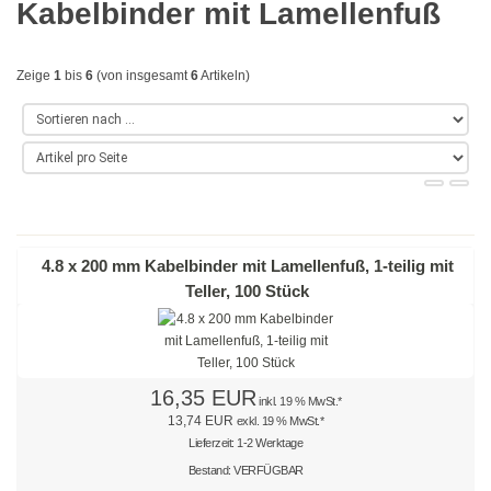
Kabelbinder mit Lamellenfuß
Gold
Farbig
Zeige
1
bis
6
(von insgesamt
6
Artikeln)
Rot
Gelb
Grün
Blau
4.8 x 200 mm Kabelbinder mit Lamellenfuß, 1-teilig mit
Teller, 100 Stück
Türkis
Lila
16,35 EUR
Orange
inkl. 19 % MwSt.*
13,74 EUR
exkl. 19 % MwSt.*
Petrol
Lieferzeit: 1-2 Werktage
Bestand: VERFÜGBAR
Beige