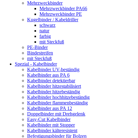
Mehrzweckbinder
Mehrzweckbinder PA66
Mehrzweckbinder PE
Kugelbinder / Kabeldriller
schwarz
natur
farbig
mit Steckfuß
PE-Binder
Bindestreifen
mit Steckfuß
Spezial - Kabelbinder
Kabelbinder UV-beständig
Kabelbinder aus PA 6
Kabelbinder detektierbar
Kabelbinder hitzestabilisiert
Kabelbinder hitzebeständig
Kabelbinder hochhitzebeständig
Kabelbinder flammenbeständig
Kabelbinder aus PA 12
Doppelbinder mit Drehgelenk
Easy-Cut Kabelbinder
Kabelbinder mit Stopper
Kabelbinder kälteresistent
Befestigungsbinder für Bolzen