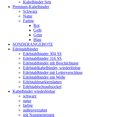
Kabelbinder Sets
Premium-Kabelbinder
Schwarz
Natur
Farbig
Rot
Gelb
Grün
Blau
SONDERANGEBOTE
Edelstahlbinder
Edelstahlbinder 304 SS
Edelstahlbinder 316 SS
Edelstahlbinder mit Beschichtung
Edelstahlkabelbinder, wiederlösbar
Edelstahlbinder mit Leiterverschluss
Edelstahlbinder mit Welle
Edelstahlmarkierplatten
Edelstahlschraubsockel
Kabelbinder wiederlösbar
schwarz
natur
farbig
außenverzahnt
mit Nummerierung