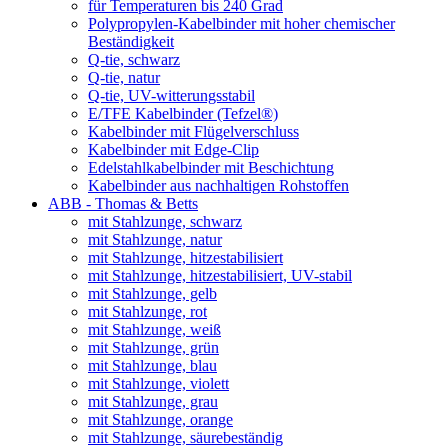
für Temperaturen bis 240 Grad
Polypropylen-Kabelbinder mit hoher chemischer
Beständigkeit
Q-tie, schwarz
Q-tie, natur
Q-tie, UV-witterungsstabil
E/TFE Kabelbinder (Tefzel®)
Kabelbinder mit Flügelverschluss
Kabelbinder mit Edge-Clip
Edelstahlkabelbinder mit Beschichtung
Kabelbinder aus nachhaltigen Rohstoffen
ABB - Thomas & Betts
mit Stahlzunge, schwarz
mit Stahlzunge, natur
mit Stahlzunge, hitzestabilisiert
mit Stahlzunge, hitzestabilisiert, UV-stabil
mit Stahlzunge, gelb
mit Stahlzunge, rot
mit Stahlzunge, weiß
mit Stahlzunge, grün
mit Stahlzunge, blau
mit Stahlzunge, violett
mit Stahlzunge, grau
mit Stahlzunge, orange
mit Stahlzunge, säurebeständig