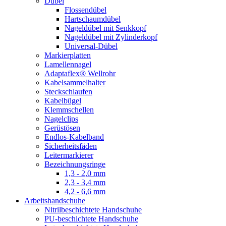
Dübel
Flossendübel
Hartschaumdübel
Nageldübel mit Senkkopf
Nageldübel mit Zylinderkopf
Universal-Dübel
Markierplatten
Lamellennagel
Adaptaflex® Wellrohr
Kabelsammelhalter
Steckschlaufen
Kabelbügel
Klemmschellen
Nagelclips
Gerüstösen
Endlos-Kabelband
Sicherheitsfäden
Leitermarkierer
Bezeichnungsringe
1,3 - 2,0 mm
2,3 - 3,4 mm
4,2 - 6,6 mm
Arbeitshandschuhe
Nitrilbeschichtete Handschuhe
PU-beschichtete Handschuhe