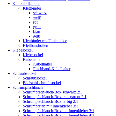
Klettkabelbinder
Klettbinder
schwarz
weiß
rot
grün
blau
gelb
Klettbinder mit Umlenköse
Klettbandrollen
Klebesockel
Klebesockel
Kabelhalter
Kabelhalter
Flachband-Kabelhalter
Schraubsockel
Schraubsockel
Edelstahlschraubsockel
Schrumpfschlauch
Schrumpfschlauch-Box schwarz 2:1
Schrumpfschlauch-Box transparent 2:1
Schrumpfschlauch-Box farbig 2:1
Schrumpfstab mit Innenkleber 3:1
Schrumpfschlauch-Box mit Innenkleber 3:1
Schrumpfschlauch-Box mit Innenkleber 4:1