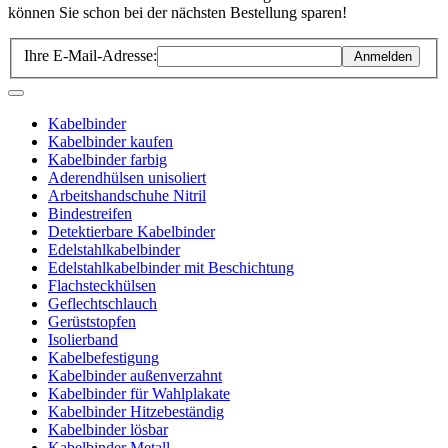
können Sie schon bei der nächsten Bestellung sparen!
Ihre E-Mail-Adresse:
Anmelden
Kabelbinder
Kabelbinder kaufen
Kabelbinder farbig
Aderendhülsen unisoliert
Arbeitshandschuhe Nitril
Bindestreifen
Detektierbare Kabelbinder
Edelstahlkabelbinder
Edelstahlkabelbinder mit Beschichtung
Flachsteckhülsen
Geflechtschlauch
Gerüststopfen
Isolierband
Kabelbefestigung
Kabelbinder außenverzahnt
Kabelbinder für Wahlplakate
Kabelbinder Hitzebeständig
Kabelbinder lösbar
Kabelbinder Metall