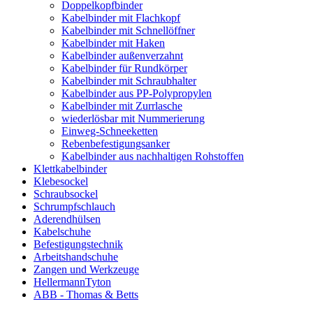
Doppelkopfbinder
Kabelbinder mit Flachkopf
Kabelbinder mit Schnellöffner
Kabelbinder mit Haken
Kabelbinder außenverzahnt
Kabelbinder für Rundkörper
Kabelbinder mit Schraubhalter
Kabelbinder aus PP-Polypropylen
Kabelbinder mit Zurrlasche
wiederlösbar mit Nummerierung
Einweg-Schneeketten
Rebenbefestigungsanker
Kabelbinder aus nachhaltigen Rohstoffen
Klettkabelbinder
Klebesockel
Schraubsockel
Schrumpfschlauch
Aderendhülsen
Kabelschuhe
Befestigungstechnik
Arbeitshandschuhe
Zangen und Werkzeuge
HellermannTyton
ABB - Thomas & Betts