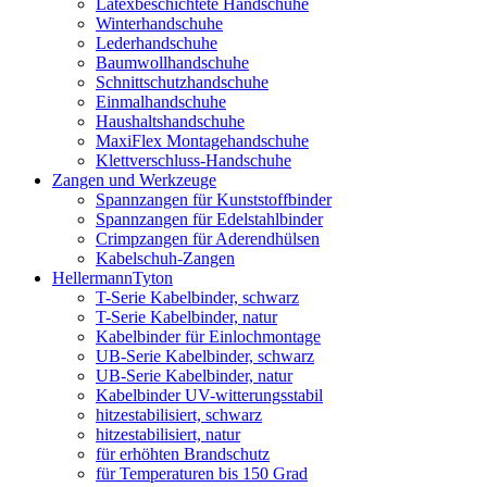
Latexbeschichtete Handschuhe
Winterhandschuhe
Lederhandschuhe
Baumwollhandschuhe
Schnittschutzhandschuhe
Einmalhandschuhe
Haushaltshandschuhe
MaxiFlex Montagehandschuhe
Klettverschluss-Handschuhe
Zangen und Werkzeuge
Spannzangen für Kunststoffbinder
Spannzangen für Edelstahlbinder
Crimpzangen für Aderendhülsen
Kabelschuh-Zangen
HellermannTyton
T-Serie Kabelbinder, schwarz
T-Serie Kabelbinder, natur
Kabelbinder für Einlochmontage
UB-Serie Kabelbinder, schwarz
UB-Serie Kabelbinder, natur
Kabelbinder UV-witterungsstabil
hitzestabilisiert, schwarz
hitzestabilisiert, natur
für erhöhten Brandschutz
für Temperaturen bis 150 Grad