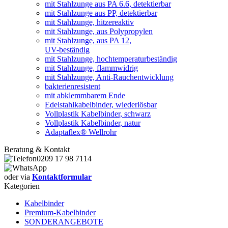
mit Stahlzunge aus PA 6.6, detektierbar
mit Stahlzunge aus PP, detektierbar
mit Stahlzunge, hitzereaktiv
mit Stahlzunge, aus Polypropylen
mit Stahlzunge, aus PA 12,
UV-beständig
mit Stahlzunge, hochtemperaturbeständig
mit Stahlzunge, flammwidrig
mit Stahlzunge, Anti-Rauchentwicklung
bakterienresistent
mit abklemmbarem Ende
Edelstahlkabelbinder, wiederlösbar
Vollplastik Kabelbinder, schwarz
Vollplastik Kabelbinder, natur
Adaptaflex® Wellrohr
Beratung & Kontakt
0209 17 98 7114
oder via
Kontaktformular
Kategorien
Kabelbinder
Premium-Kabelbinder
SONDERANGEBOTE