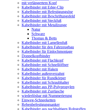
mit verlängertem Kopf
Kabelbinder mit Edge-Clip
Kabelbinder mit Befestigungsöse
Kabelbinder mit Beschriftungsfeld
Kabelbinder mit Steckfuß
Kabelbinder mit Metallzunge
Natur
Schwarz
Thomas & Betts
Kabelbinder mit Lamellenfuß
Kabelbinder für den Fahrzeugbau
Kabelbinder für Einlochmontage
Doppelkopfbinder
Kabelbinder mit Flachkopf
Kabelbinder mit Schnellöffner
Kabelbinder mit Haken
Kabelbinder außenverzahnt
Kabelbinder für Rundkörper
Kabelbinder mit Schraubhalter
Kabelbinder aus PP-Polypropylen
Kabelbinder mit Zurrlasche
wiederlösbar mit Nummerierung
Einweg-Schneeketten
Rebenbefestigungsanker
Kabelbinder aus nachhaltigen Rohstoffen