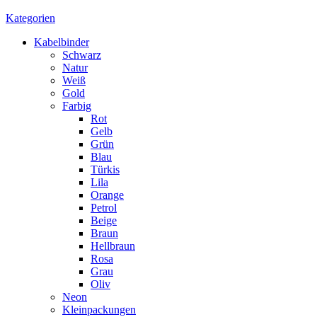
Kategorien
Kabelbinder
Schwarz
Natur
Weiß
Gold
Farbig
Rot
Gelb
Grün
Blau
Türkis
Lila
Orange
Petrol
Beige
Braun
Hellbraun
Rosa
Grau
Oliv
Neon
Kleinpackungen