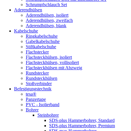
Schrumpfschlauch Set
Aderendhülsen
Aderendhülsen, isoliert
Aderendhülsen, zweifach
Aderendhülsen, blank
Kabelschuhe
Ringkabelschuhe
Gabelkabelschuhe
Stiftkabelschuhe
Flachstecker
Flachsteckhülsen, isoliert
Flachsteckhülsen, vollisoliert
Flachsteckhülsen mit Abzweig
Rundstecker
Rundsteckhülsen
Stoßverbinder
Befestigungstechnik
tesa®
Panzertape
PVC - Isolierband
Bohrer
Steinbohrer
SDS-plus Hammerbohrer, Standard
SDS-plus Hammerbohrer, Premium
SDS-max Hammerbohrer