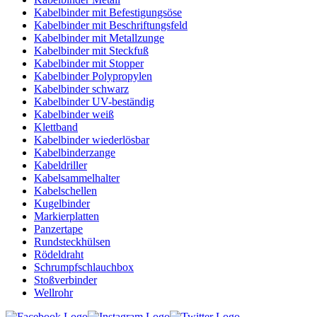
Kabelbinder mit Befestigungsöse
Kabelbinder mit Beschriftungsfeld
Kabelbinder mit Metallzunge
Kabelbinder mit Steckfuß
Kabelbinder mit Stopper
Kabelbinder Polypropylen
Kabelbinder schwarz
Kabelbinder UV-beständig
Kabelbinder weiß
Klettband
Kabelbinder wiederlösbar
Kabelbinderzange
Kabeldriller
Kabelsammelhalter
Kabelschellen
Kugelbinder
Markierplatten
Panzertape
Rundsteckhülsen
Rödeldraht
Schrumpfschlauchbox
Stoßverbinder
Wellrohr