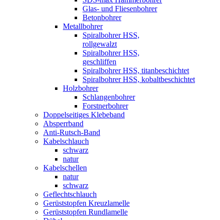
Glas- und Fliesenbohrer
Betonbohrer
Metallbohrer
Spiralbohrer HSS,
rollgewalzt
Spiralbohrer HSS,
geschliffen
Spiralbohrer HSS, titanbeschichtet
Spiralbohrer HSS, kobaltbeschichtet
Holzbohrer
Schlangenbohrer
Forstnerbohrer
Doppelseitiges Klebeband
Absperrband
Anti-Rutsch-Band
Kabelschlauch
schwarz
natur
Kabelschellen
natur
schwarz
Geflechtschlauch
Gerüststopfen Kreuzlamelle
Gerüststopfen Rundlamelle