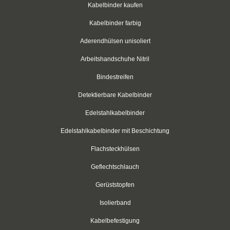
Kabelbinder für Rundkörper
Kabelbinder kaufen
Kabelbinder farbig
Kabelbinder mit Schraubhalter
Aderendhülsen unisoliert
Kabelbinder aus PP-Polypropylen
Arbeitshandschuhe Nitril
Kabelbinder mit Zurrlasche
Bindestreifen
wiederlösbar mit Nummerierung
Detektierbare Kabelbinder
Einweg-Schneeketten
Edelstahlkabelbinder
Edelstahlkabelbinder mit Beschichtung
Rebenbefestigungsanker
Flachsteckhülsen
Kabelbinder aus nachhaltigen Rohstoffen
Geflechtschlauch
Klettkabelbinder
Gerüststopfen
Klettbinder
Isolierband
schwarz
Kabelbefestigung