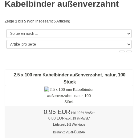
Kabelbinder außenverzahnt
Gold
Farbig
Zeige
1
bis
5
(von insgesamt
5
Artikeln)
Rot
Gelb
Grün
Blau
2.5 x 100 mm Kabelbinder außenverzahnt, natur, 100
Stück
Türkis
Lila
0,95 EUR
Orange
inkl. 19 % MwSt.*
0,80 EUR
exkl. 19 % MwSt.*
Petrol
Lieferzeit: 1-2 Werktage
Bestand: VERFÜGBAR
Beige