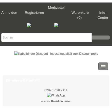
Merkzettel
Anmelden
Registrieren
Warenkorb
Info-
(0)
Center
Kategorien
Kabelbinder
Beratung & Kontakt
Schwarz
0209 17 98 7114
Natur
oder via
Kontaktformular
Weiß