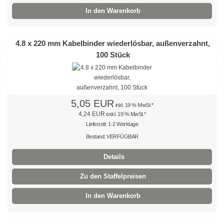
Natur
In den Warenkorb
Farbig
4.8 x 220 mm Kabelbinder wiederlösbar, außenverzahnt,
Rot
100 Stück
Gelb
Grün
5,05 EUR
inkl. 19 % MwSt.*
Blau
4,24 EUR
exkl. 19 % MwSt.*
Lieferzeit: 1-2 Werktage
SONDERANGEBOTE
Bestand: VERFÜGBAR
Edelstahlbinder
Details
Edelstahlbinder 304 SS
Zu den Staffelpreisen
Edelstahlbinder 316 SS
In den Warenkorb
Edelstahlbinder mit Beschichtung