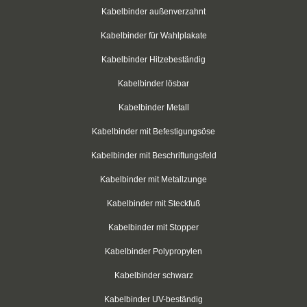
weiß
Kabelbinder außenverzahnt
Kabelbinder für Wahlplakate
rot
Kabelbinder Hitzebeständig
grün
Kabelbinder lösbar
blau
Kabelbinder Metall
gelb
Kabelbinder mit Befestigungsöse
Klettbinder mit Umlenköse
Kabelbinder mit Beschriftungsfeld
Kabelbinder mit Metallzunge
Klettbandrollen
Kabelbinder mit Steckfuß
Klebesockel
Kabelbinder mit Stopper
Klebesockel
Kabelbinder Polypropylen
Kabelhalter
Kabelbinder schwarz
Kabelhalter
Kabelbinder UV-beständig