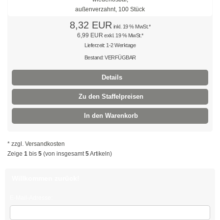
Mehrzweckbinder
8,32 EUR
inkl. 19 % MwSt.*
6,99 EUR
exkl. 19 % MwSt.*
Mehrzweckbinder PA66
Lieferzeit: 1-2 Werktage
Mehrzweckbinder PE
Bestand: VERFÜGBAR
Details
Kugelbinder / Kabeldriller
Zu den Staffelpreisen
schwarz
In den Warenkorb
natur
farbig
* zzgl.
Versandkosten
Zeige
1
bis
5
(von insgesamt
5
Artikeln)
mit Steckfuß
Willkommen zurück!
PE-Binder
E-Mail-Adresse:
Bindestreifen