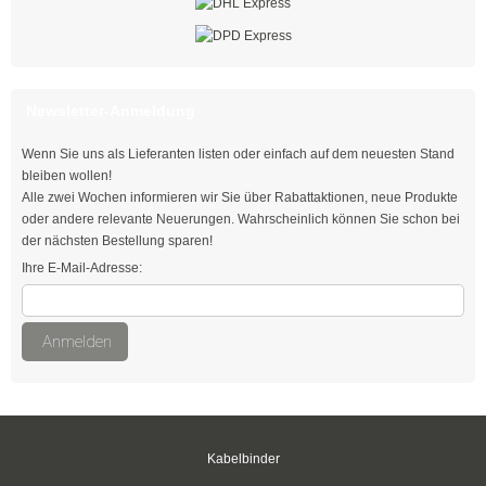
Schwarz
Thomas & Betts
Newsletter-Anmeldung
Kabelbinder mit Lamellenfuß
Wenn Sie uns als Lieferanten listen oder einfach auf dem neuesten Stand
Kabelbinder für den Fahrzeugbau
bleiben wollen!
Alle zwei Wochen informieren wir Sie über Rabattaktionen, neue Produkte
Kabelbinder für Einlochmontage
oder andere relevante Neuerungen. Wahrscheinlich können Sie schon bei
der nächsten Bestellung sparen!
Doppelkopfbinder
Ihre E-Mail-Adresse:
Kabelbinder mit Flachkopf
Anmelden
Kabelbinder mit Schnellöffner
Kabelbinder mit Haken
Kabelbinder außenverzahnt
Kabelbinder