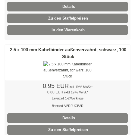
Details
Braun
Zu den Staffelpreisen
Hellbraun
In den Warenkorb
Rosa
2.5 x 100 mm Kabelbinder außenverzahnt, schwarz, 100
Grau
Stück
Oliv
Neon
0,95 EUR
inkl. 19 % MwSt.*
Kleinpackungen
0,80 EUR
exkl. 19 % MwSt.*
Lieferzeit: 1-2 Werktage
Kabelbinder Sets
Bestand: VERFÜGBAR
Premium-Kabelbinder
Details
Schwarz
Zu den Staffelpreisen