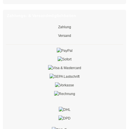
Easy-Cut Kabelbinder
Zahlungs- & Versandmöglichkeiten
Kabelbinder mit Stopper
Zahlung
Kabelbinder kälteresistent
Versand
Befestigungsbinder für Bolzen
mit verlängertem Kopf
Kabelbinder mit Edge-Clip
Kabelbinder mit Befestigungsöse
Kabelbinder mit Beschriftungsfeld
Kabelbinder mit Steckfuß
Kabelbinder mit Metallzunge
Natur