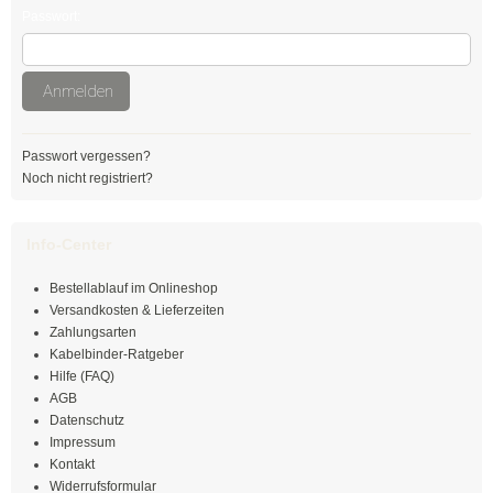
mit Steckfuß
Passwort:
Spezial - Kabelbinder
Anmelden
Kabelbinder UV-beständig
Kabelbinder aus PA 6
Passwort vergessen?
Noch nicht registriert?
Kabelbinder detektierbar
Kabelbinder hitzestabilisiert
Info-Center
Kabelbinder hitzebeständig
Bestellablauf im Onlineshop
Versandkosten & Lieferzeiten
Kabelbinder hochhitzebeständig
Zahlungsarten
Kabelbinder-Ratgeber
Kabelbinder flammenbeständig
Hilfe (FAQ)
AGB
Kabelbinder aus PA 12
Datenschutz
Impressum
Kontakt
Doppelbinder mit Drehgelenk
Widerrufsformular