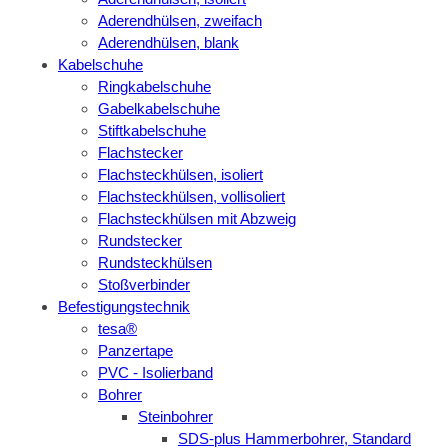
Aderendhülsen, zweifach
Aderendhülsen, blank
Kabelschuhe
Ringkabelschuhe
Gabelkabelschuhe
Stiftkabelschuhe
Flachstecker
Flachsteckhülsen, isoliert
Flachsteckhülsen, vollisoliert
Flachsteckhülsen mit Abzweig
Rundstecker
Rundsteckhülsen
Stoßverbinder
Befestigungstechnik
tesa®
Panzertape
PVC - Isolierband
Bohrer
Steinbohrer
SDS-plus Hammerbohrer, Standard