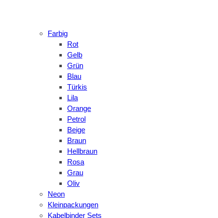
Farbig
Rot
Gelb
Grün
Blau
Türkis
Lila
Orange
Petrol
Beige
Braun
Hellbraun
Rosa
Grau
Oliv
Neon
Kleinpackungen
Kabelbinder Sets