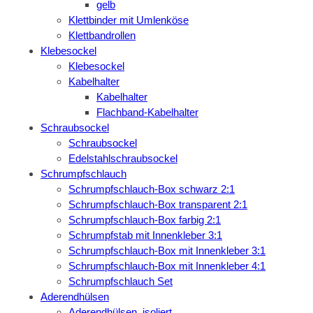
gelb
Klettbinder mit Umlenköse
Klettbandrollen
Klebesockel
Klebesockel
Kabelhalter
Kabelhalter
Flachband-Kabelhalter
Schraubsockel
Schraubsockel
Edelstahlschraubsockel
Schrumpfschlauch
Schrumpfschlauch-Box schwarz 2:1
Schrumpfschlauch-Box transparent 2:1
Schrumpfschlauch-Box farbig 2:1
Schrumpfstab mit Innenkleber 3:1
Schrumpfschlauch-Box mit Innenkleber 3:1
Schrumpfschlauch-Box mit Innenkleber 4:1
Schrumpfschlauch Set
Aderendhülsen
Aderendhülsen, isoliert