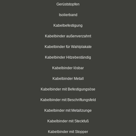
Gerüststopfen
Aderendhülsen
Isolierband
Aderendhülsen, isoliert
Kabelbefestigung
Aderendhülsen, zweifach
Kabelbinder außenverzahnt
Kabelbinder für Wahlplakate
Aderendhülsen, blank
Kabelbinder Hitzebeständig
Kabelschuhe
Kabelbinder lösbar
Ringkabelschuhe
Kabelbinder Metall
Gabelkabelschuhe
Kabelbinder mit Befestigungsöse
Stiftkabelschuhe
Kabelbinder mit Beschriftungsfeld
Kabelbinder mit Metallzunge
Flachstecker
Kabelbinder mit Steckfuß
Flachsteckhülsen, isoliert
Kabelbinder mit Stopper