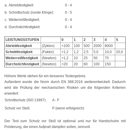
a.
Abriebfestigkeit:
0 - 4
Hellbraun
b.
Schnittschutz (runde Klinge):
0 - 5
c.
Weiterreißfestigkeit:
0 - 4
Rosa
d.
Durchstichfestigkeit:
0 - 4
Grau
LEISTUNGSSTUFEN
0
1
2
3
4
5
Abriebfestigkeit
(Zyklen)
<100
100
500
2000
8000
Oliv
Schnittfestigkeit
(Faktor)
<1,2
1,2
2,5
5,0
10,0
20,0
Weiterreißfestigkeit
(Newton)
<1,2
10
25
50
75
Neon
Durchstichfestigkeit
(Newton)
<20
20
60
100
150
Kleinpackungen
Höhere Werte stehen für ein besseres Testergebnis.
Außerdem wurde die Norm durch EN 388:2016 weiterentwickelt. Dadurch
Kabelbinder Sets
wird die Prüfung der mechanischen Risiken um die folgenden Kriterien
erweitert:
Premium-Kabelbinder
Schnittschutz (ISO 13997):
A - F
Schutz vor Stoß:
P (wenn erfolgreich)
Schwarz
Natur
Der Test zum Schutz vor Stoß ist optional und nur für Handschuhe mit
Polsterung, die einen Aufprall dämpfen sollen, sinnvoll.