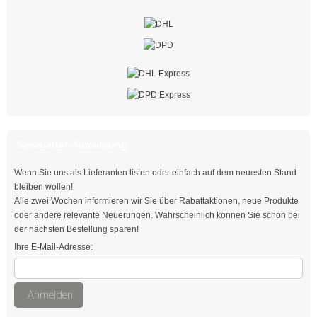
rot
grün
blau
gelb
Klettbinder mit Umlenköse
Newsletter-Anmeldung
Klettbandrollen
Wenn Sie uns als Lieferanten listen oder einfach auf dem neuesten Stand
bleiben wollen!
Klebesockel
Alle zwei Wochen informieren wir Sie über Rabattaktionen, neue Produkte
oder andere relevante Neuerungen. Wahrscheinlich können Sie schon bei
Klebesockel
der nächsten Bestellung sparen!
Kabelhalter
Ihre E-Mail-Adresse:
Kabelhalter
Anmelden
Flachband-Kabelhalter