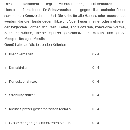
Dieses Dokument legt Anforderungen, Prüfverfahren und
Mehrzweckbinder PA66
Herstellerinformationen für Schutzhandschuhe gegen Hitze und/oder Feuer
sowie deren Kennzeichnung fest. Sie sollte für alle Handschuhe angewendet
werden, die die Hände gegen Hitze und/oder Feuer in einer oder mehreren
Mehrzweckbinder PE
der folgenden Formen schützen: Feuer, Kontaktwärme, konvektive Wärme,
Strahlungswärme, kleine Spritzer geschmolzenen Metalls und große
Kugelbinder / Kabeldriller
Mengen flüssigen Metalls.
Geprüft wird auf die folgenden Kriterien:
schwarz
a.
Brennverhalten:
0 - 4
natur
b.
Kontakthitze
0 - 4
farbig
c.
Konvektionshitze:
0 - 4
mit Steckfuß
d.
Strahlungshitze:
0 - 4
PE-Binder
Bindestreifen
e.
Kleine Spritzer geschmolzenen Metalls:
0 - 4
mit Steckfuß
f.
Große Mengen geschmolzenen Metalls:
0 - 4