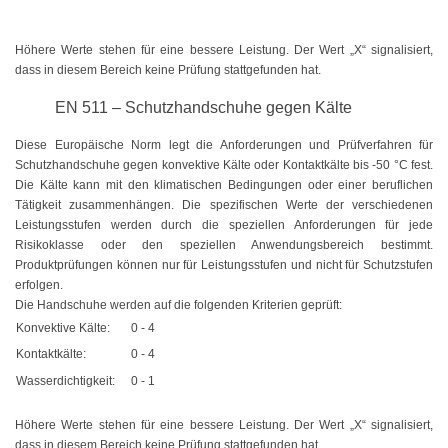
Spezial - Kabelbinder
Kabelbinder UV-beständig
Höhere Werte stehen für eine bessere Leistung. Der Wert „X“ signalisiert,
dass in diesem Bereich keine Prüfung stattgefunden hat.
Kabelbinder aus PA 6
EN 511 – Schutzhandschuhe gegen Kälte
Kabelbinder detektierbar
Diese Europäische Norm legt die Anforderungen und Prüfverfahren für
Schutzhandschuhe gegen konvektive Kälte oder Kontaktkälte bis -50 °C fest.
Kabelbinder hitzestabilisiert
Die Kälte kann mit den klimatischen Bedingungen oder einer beruflichen
Tätigkeit zusammenhängen. Die spezifischen Werte der verschiedenen
Kabelbinder hitzebeständig
Leistungsstufen werden durch die speziellen Anforderungen für jede
Risikoklasse oder den speziellen Anwendungsbereich bestimmt.
Kabelbinder hochhitzebeständig
Produktprüfungen können nur für Leistungsstufen und nicht für Schutzstufen
erfolgen.
Kabelbinder flammenbeständig
Die Handschuhe werden auf die folgenden Kriterien geprüft:
Konvektive Kälte:
0 - 4
Kabelbinder aus PA 12
Kontaktkälte:
0 - 4
Wasserdichtigkeit:
0 - 1
Doppelbinder mit Drehgelenk
Easy-Cut Kabelbinder
Höhere Werte stehen für eine bessere Leistung. Der Wert „X“ signalisiert,
dass in diesem Bereich keine Prüfung stattgefunden hat.