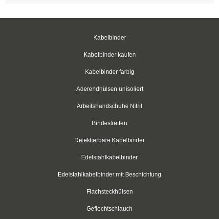
Schraubsockel
Schraubsockel
Kabelbinder
Edelstahlschraubsockel
Kabelbinder kaufen
Kabelbinder farbig
Schrumpfschlauch
Aderendhülsen unisoliert
Schrumpfschlauch-Box schwarz 2:1
Arbeitshandschuhe Nitril
Schrumpfschlauch-Box transparent 2:1
Bindestreifen
Schrumpfschlauch-Box farbig 2:1
Detektierbare Kabelbinder
Schrumpfstab mit Innenkleber 3:1
Edelstahlkabelbinder
Edelstahlkabelbinder mit Beschichtung
Schrumpfschlauch-Box mit Innenkleber 3:1
Flachsteckhülsen
Schrumpfschlauch-Box mit Innenkleber 4:1
Geflechtschlauch
Schrumpfschlauch Set