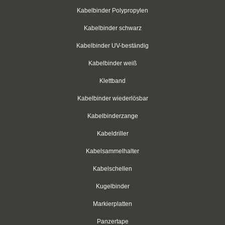
Flachsteckhülsen, vollisoliert
Kabelbinder Polypropylen
Flachsteckhülsen mit Abzweig
Kabelbinder schwarz
Rundstecker
Kabelbinder UV-beständig
Kabelbinder weiß
Rundsteckhülsen
Klettband
Stoßverbinder
Kabelbinder wiederlösbar
Befestigungstechnik
Kabelbinderzange
tesa®
Kabeldriller
Panzertape
Kabelsammelhalter
Kabelschellen
PVC - Isolierband
Kugelbinder
Bohrer
Markierplatten
Steinbohrer
Panzertape