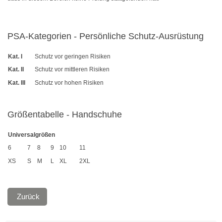
Kabelbinder mit Stopper
Kabelbinder kälteresistent
PSA-Kategorien - Persönliche Schutz-Ausrüstung
Befestigungsbinder für Bolzen
Kat. I
Schutz vor geringen Risiken
Kat. II
Schutz vor mittleren Risiken
mit verlängertem Kopf
Kat. III
Schutz vor hohen Risiken
Kabelbinder mit Edge-Clip
Größentabelle - Handschuhe
Kabelbinder mit Befestigungsöse
Kabelbinder mit Beschriftungsfeld
Universalgrößen
6
7
8
9
10
11
Kabelbinder mit Steckfuß
XS
S
M
L
XL
2XL
Kabelbinder mit Metallzunge
Natur
Zurück
Schwarz