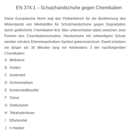
Farbig
EN 374-1 – Schutzhandschuhe gegen Chemikalien
Rot
Diese Europäische Norm legt das Prüfverfahren für die Bestimmung des
Widerstands von Werkstoffen für Schutzhandschuhe gegen Degradation
Gelb
durch gefährliche Chemikalien fest. Man unterscheidet dabei zwischen zwei
Formen des Chemikalienschutzes. Handschuhe mit vollwertigem Schutz
Grün
werden mit dem Erlenmeyerkolben-Symbol gekennzeichnet. Damit schützen
sie länger als 30 Minuten lang vor mindestens 3 der nachfolgenden
Blau
Chemikalien:
A
Methanol
SONDERANGEBOTE
B
Aceton
C
Acetonitril
Edelstahlbinder
D
Dichlormethan
Edelstahlbinder 304 SS
E
Kohlenstoffdisulfid
F
Toloul
Edelstahlbinder 316 SS
G
Diethylamin
Edelstahlbinder mit Beschichtung
H
Tetrahydrofuran
I
Ethylacetat
Edelstahlkabelbinder, wiederlösbar
J
n-Heptan