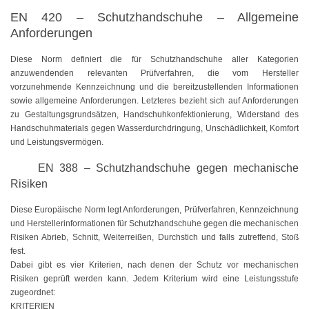
EN 420 – Schutzhandschuhe – Allgemeine
Farbig
Anforderungen
Rot
Diese Norm definiert die für Schutzhandschuhe aller Kategorien
anzuwendenden relevanten Prüfverfahren, die vom Hersteller
Gelb
vorzunehmende Kennzeichnung und die bereitzustellenden Informationen
sowie allgemeine Anforderungen. Letzteres bezieht sich auf Anforderungen
Grün
zu Gestaltungsgrundsätzen, Handschuhkonfektionierung, Widerstand des
Handschuhmaterials gegen Wasserdurchdringung, Unschädlichkeit, Komfort
Blau
und Leistungsvermögen.
Türkis
EN 388 – Schutzhandschuhe gegen mechanische
Risiken
Lila
Diese Europäische Norm legt Anforderungen, Prüfverfahren, Kennzeichnung
Orange
und Herstellerinformationen für Schutzhandschuhe gegen die mechanischen
Risiken Abrieb, Schnitt, Weiterreißen, Durchstich und falls zutreffend, Stoß
Petrol
fest.
Dabei gibt es vier Kriterien, nach denen der Schutz vor mechanischen
Beige
Risiken geprüft werden kann. Jedem Kriterium wird eine Leistungsstufe
zugeordnet:
KRITERIEN
Braun