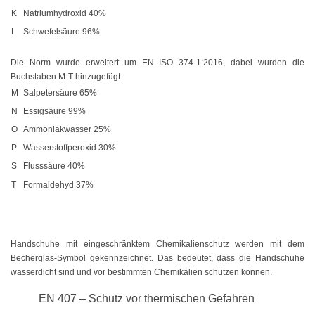
K
Natriumhydroxid 40%
Edelstahlbinder mit Leiterverschluss
L
Schwefelsäure 96%
Edelstahlbinder mit Welle
Die Norm wurde erweitert um EN ISO 374-1:2016, dabei wurden die
Edelstahlmarkierplatten
Buchstaben M-T hinzugefügt:
M
Salpetersäure 65%
Edelstahlschraubsockel
N
Essigsäure 99%
O
Ammoniakwasser 25%
Kabelbinder wiederlösbar
P
Wasserstoffperoxid 30%
schwarz
S
Flusssäure 40%
T
Formaldehyd 37%
natur
farbig
Handschuhe mit eingeschränktem Chemikalienschutz werden mit dem
außenverzahnt
Becherglas-Symbol gekennzeichnet. Das bedeutet, dass die Handschuhe
wasserdicht sind und vor bestimmten Chemikalien schützen können.
mit Nummerierung
EN 407 – Schutz vor thermischen Gefahren
Mehrzweckbinder