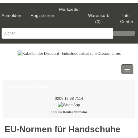
Merkzettel
Anmelden
Registrieren
Warenkorb
Info-
(0)
Center
Kategorien
Kabelbinder
Beratung & Kontakt
Schwarz
0209 17 98 7114
Natur
oder via
Kontaktformular
Weiß
EU-Normen für Handschuhe
Gold