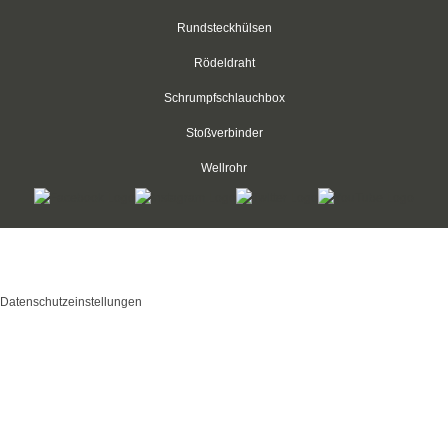
SDS-plus Hammerbohrer, Standard
Rundsteckhülsen
SDS-plus Hammerbohrer, Premium
Rödeldraht
SDS-max Hammerbohrer
Schrumpfschlauchbox
Stoßverbinder
Glas- und Fliesenbohrer
Wellrohr
Betonbohrer
Metallbohrer
Kabelbinder Discount - Industriequalität zum Discountpreis © 2026
Spiralbohrer HSS,
mod
ified eCommerce Shopsoftware © 2009-2026
rollgewalzt
Datenschutzeinstellungen
Spiralbohrer HSS,
geschliffen
Spiralbohrer HSS, titanbeschichtet
Spiralbohrer HSS, kobaltbeschichtet