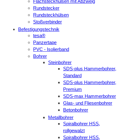
Flachsteckhülsen mit Abzweig
Rundstecker
Rundsteckhülsen
Stoßverbinder
Befestigungstechnik
tesa®
Panzertape
PVC - Isolierband
Bohrer
Steinbohrer
SDS-plus Hammerbohrer,
Standard
SDS-plus Hammerbohrer,
Premium
SDS-max Hammerbohrer
Glas- und Fliesenbohrer
Betonbohrer
Metallbohrer
Spiralbohrer HSS,
rollgewalzt
Spiralbohrer HSS,