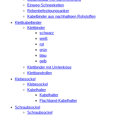
Einweg-Schneeketten
Rebenbefestigungsanker
Kabelbinder aus nachhaltigen Rohstoffen
Klettkabelbinder
Klettbinder
schwarz
weiß
rot
grün
blau
gelb
Klettbinder mit Umlenköse
Klettbandrollen
Klebesockel
Klebesockel
Kabelhalter
Kabelhalter
Flachband-Kabelhalter
Schraubsockel
Schraubsockel