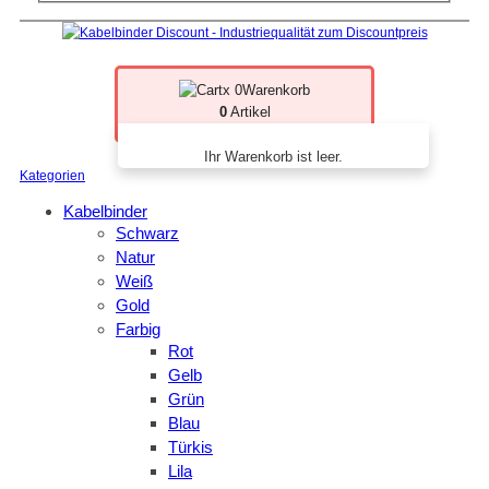
x 0
Warenkorb
0
Artikel
Ihr Warenkorb ist leer.
Kategorien
Kabelbinder
Schwarz
Natur
Weiß
Gold
Farbig
Rot
Gelb
Grün
Blau
Türkis
Lila