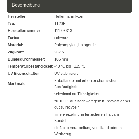
Beschreibung
Hersteller:
HellermannTyton
Typ:
T120R
Herstellernummer:
111-08313
Farbe:
schwarz
Material:
Polypropylen, halogenfrei
Zugkraft:
267 N
Bündeldurchmesser:
105 mm
Temperaturbeständigkeit:
-40 °C bis +115 °C
UV-Eigenschaften:
UV-stabilisiert
Kabelbinder mit erhöhter chemischer
Merkmale:
Beständigkeit
schwimmt auf Flüssigkeiten
zu 100% aus hochwertigem Kunststoff, daher
gut zu recyceln
Innenverzahnung für sicheren Halt am
Bündel
einfache Verarbeitung von Hand oder mit
Werkzeug