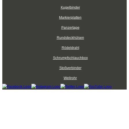
Kugelbinder
Markierplatten
Panzertape
Rundsteckhülsen
Rödeldraht
Schrumpfschlauchbox
Stoßverbinder
Wellrohr
Kabelbinder Discount - Industriequalität zum Discountpreis © 2026
mod
ified eCommerce Shopsoftware © 2009-2026