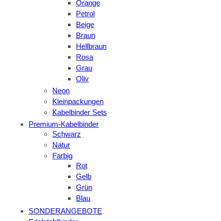
Orange
Petrol
Beige
Braun
Hellbraun
Rosa
Grau
Oliv
Neon
Kleinpackungen
Kabelbinder Sets
Premium-Kabelbinder
Schwarz
Natur
Farbig
Rot
Gelb
Grün
Blau
SONDERANGEBOTE