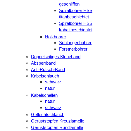
geschliffen
Spiralbohrer HSS,
titanbeschichtet
Spiralbohrer HSS,
kobaltbeschichtet
Holzbohrer
Schlangenbohrer
Forstnerbohrer
Doppelseitiges Klebeband
Absperrband
Anti-Rutsch-Band
Kabelschlauch
schwarz
natur
Kabelschellen
natur
schwarz
Geflechtschlauch
Gerüststopfen Kreuzlamelle
Gerüststopfen Rundlamelle