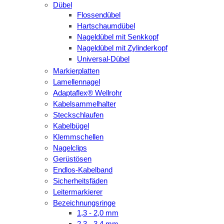
Dübel
Flossendübel
Hartschaumdübel
Nageldübel mit Senkkopf
Nageldübel mit Zylinderkopf
Universal-Dübel
Markierplatten
Lamellennagel
Adaptaflex® Wellrohr
Kabelsammelhalter
Steckschlaufen
Kabelbügel
Klemmschellen
Nagelclips
Gerüstösen
Endlos-Kabelband
Sicherheitsfäden
Leitermarkierer
Bezeichnungsringe
1,3 - 2,0 mm
2,3 - 3,4 mm