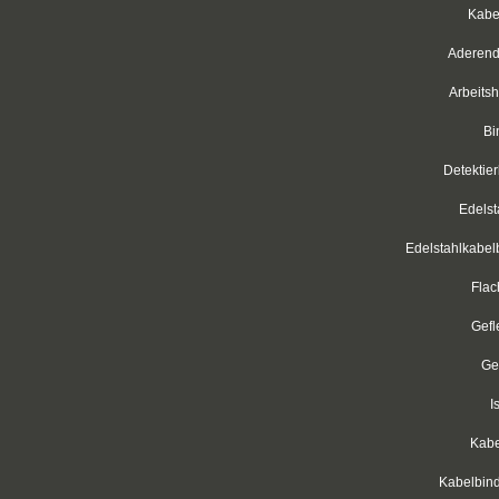
Kabel
Aderendh
Arbeitsh
Bi
Detektie
Edelst
Edelstahlkabel
Flac
Gefl
Ge
I
Kabe
Kabelbin