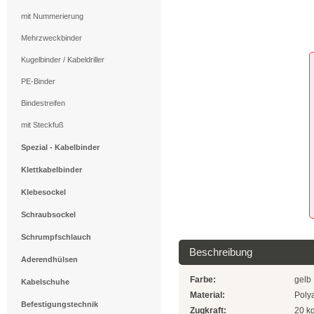
mit Nummerierung
Mehrzweckbinder
Kugelbinder / Kabeldriller
PE-Binder
Bindestreifen
mit Steckfuß
Spezial - Kabelbinder
Klettkabelbinder
Klebesockel
Schraubsockel
Schrumpfschlauch
Beschreibung
Aderendhülsen
Farbe:
gelb
Kabelschuhe
Material:
Polya
Befestigungstechnik
Zugkraft:
20 k