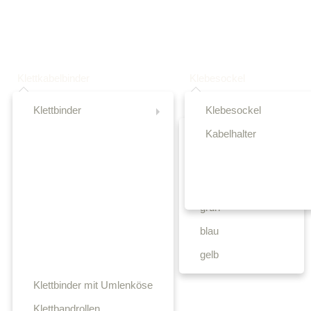
Klettkabelbinder
Klebesockel
Klettbinder
Klebesockel
Kabelhalter
schwarz
weiß
rot
grün
blau
gelb
Klettbinder mit Umlenköse
Klettbandrollen