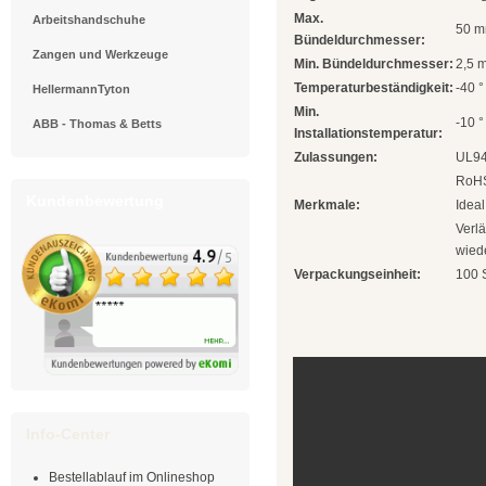
Max.
Arbeitshandschuhe
50 
Bündeldurchmesser:
Zangen und Werkzeuge
Min. Bündeldurchmesser:
2,5 
Temperaturbeständigkeit:
-40 °
HellermannTyton
Min.
-10 °
ABB - Thomas & Betts
Installationstemperatur:
Zulassungen:
UL94
RoHS
Kundenbewertung
Merkmale:
Ideal
Verl
wied
Verpackungseinheit:
100 
Info-Center
Bestellablauf im Onlineshop