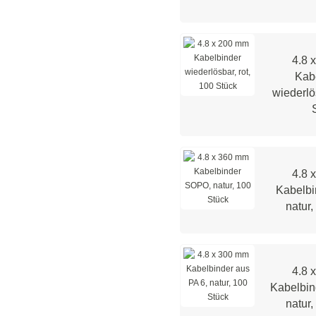
4.8 
Kab
wiederlö
4.8 
Kabelb
natur,
4.8 
Kabelbin
natur,