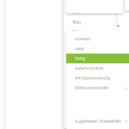
Gelb
Grün
Blau
Kabelbinder wiederlösbar
Türkis
schwarz
Lila
natur
Orange
farbig
Petrol
außenverzahnt
Beige
mit Nummerierung
Braun
Mehrzweckbinder
Hellbraun
Rosa
Grau
Oliv
Kugelbinder / Kabeldriller