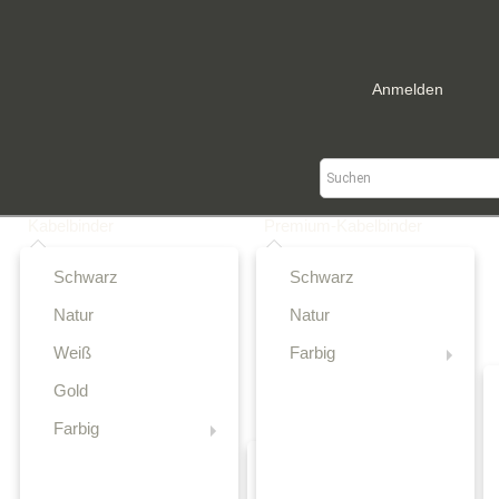
x 0
Anmelden
Kategorien
Kabelbinder
Premium-Kabelbinder
Schwarz
Schwarz
Natur
Natur
Weiß
Farbig
Gold
Farbig
Rot