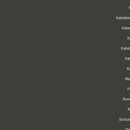
Kabelbin
Kabe
K
Kabe
Ka
K
Mar
P
Rund
R
Schrum
St