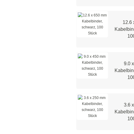
12.6
Kabelbin
10
9.0 
Kabelbin
10
3.6 
Kabelbin
10