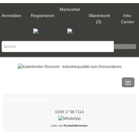
Merkzettel
Anmelden
Registrieren
Warenkorb
Info-
(0)
Center
Kategorien
Kabelbinder
Beratung & Kontakt
Schwarz
0209 17 98 7114
Natur
oder via
Kontaktformular
Weiß