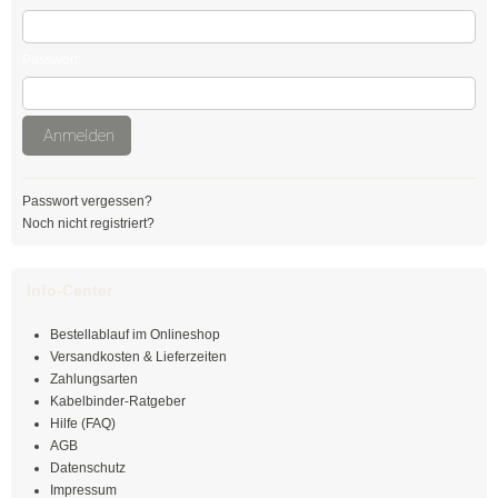
Mehrzweckbinder
Passwort:
Mehrzweckbinder PA66
Mehrzweckbinder PE
Anmelden
Kugelbinder / Kabeldriller
Passwort vergessen?
schwarz
Noch nicht registriert?
natur
Info-Center
farbig
Bestellablauf im Onlineshop
Versandkosten & Lieferzeiten
mit Steckfuß
Zahlungsarten
Kabelbinder-Ratgeber
PE-Binder
Hilfe (FAQ)
AGB
Bindestreifen
Datenschutz
Impressum