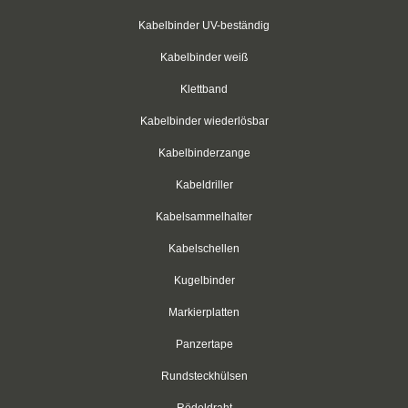
weiß
Kabelbinder UV-beständig
rot
Kabelbinder weiß
grün
Klettband
Kabelbinder wiederlösbar
blau
Kabelbinderzange
gelb
Kabeldriller
Klettbinder mit Umlenköse
Kabelsammelhalter
Klettbandrollen
Kabelschellen
Kugelbinder
Klebesockel
Markierplatten
Klebesockel
Panzertape
Kabelhalter
Rundsteckhülsen
Kabelhalter
Rödeldraht