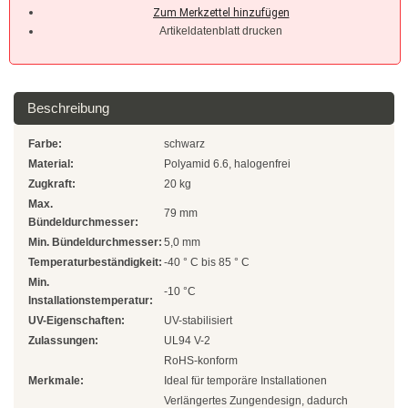
Natur
Artikeldatenblatt drucken
Farbig
Rot
Beschreibung
Gelb
Farbe:
schwarz
Grün
Material:
Polyamid 6.6, halogenfrei
Zugkraft:
20 kg
Blau
Max.
79 mm
Bündeldurchmesser:
SONDERANGEBOTE
Min. Bündeldurchmesser:
5,0 mm
Temperaturbeständigkeit:
-40 ° C bis 85 ° C
Edelstahlbinder
Min.
-10 °C
Installationstemperatur:
Edelstahlbinder 304 SS
UV-Eigenschaften:
UV-stabilisiert
Zulassungen:
UL94 V-2
Edelstahlbinder 316 SS
RoHS-konform
Merkmale:
Ideal für temporäre Installationen
Edelstahlbinder mit Beschichtung
Verlängertes Zungendesign, dadurch