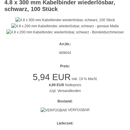
4.8 x 300 mm Kabelbinder wiederlösbar,
Gold
schwarz, 100 Stück
Farbig
Rot
Gelb
Art.Nr.:
489644
Grün
Preis:
Blau
5,94 EUR
inkl. 19 % MwSt.
Türkis
4,99 EUR
Nettopreis
zzgl.
Versandkosten
Lila
Bestand:
Orange
VERFÜGBAR
Petrol
Lieferzeit:
Beige