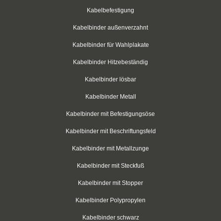
Kabelbinder für Rundkörper
Kabelbefestigung
Kabelbinder mit Schraubhalter
Kabelbinder außenverzahnt
Kabelbinder aus PP-Polypropylen
Kabelbinder für Wahlplakate
Kabelbinder Hitzebeständig
Kabelbinder mit Zurrlasche
Kabelbinder lösbar
wiederlösbar mit Nummerierung
Kabelbinder Metall
Einweg-Schneeketten
Kabelbinder mit Befestigungsöse
Rebenbefestigungsanker
Kabelbinder mit Beschriftungsfeld
Kabelbinder aus nachhaltigen Rohstoffen
Kabelbinder mit Metallzunge
Kabelbinder mit Steckfuß
Klettkabelbinder
Kabelbinder mit Stopper
Klettbinder
Kabelbinder Polypropylen
schwarz
Kabelbinder schwarz