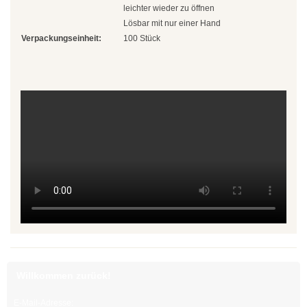
leichter wieder zu öffnen
Edelstahlkabelbinder, wiederlösbar
Lösbar mit nur einer Hand
Verpackungseinheit:
100 Stück
Edelstahlbinder mit Leiterverschluss
Edelstahlbinder mit Welle
Edelstahlmarkierplatten
Edelstahlschraubsockel
Kabelbinder wiederlösbar
schwarz
natur
farbig
außenverzahnt
Willkommen zurück!
mit Nummerierung
E-Mail-Adresse: