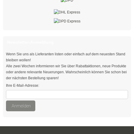
Easy-Cut Kabelbinder
Kabelbinder mit Stopper
Kabelbinder kälteresistent
Newsletter-Anmeldung
Befestigungsbinder für Bolzen
Wenn Sie uns als Lieferanten listen oder einfach auf dem neuesten Stand
mit verlängertem Kopf
bleiben wollen!
Alle zwei Wochen informieren wir Sie über Rabattaktionen, neue Produkte
Kabelbinder mit Edge-Clip
oder andere relevante Neuerungen. Wahrscheinlich können Sie schon bei
der nächsten Bestellung sparen!
Kabelbinder mit Befestigungsöse
Ihre E-Mail-Adresse:
Kabelbinder mit Beschriftungsfeld
Anmelden
Kabelbinder mit Steckfuß
Kabelbinder mit Metallzunge
Natur