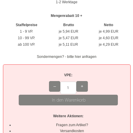
1-2 Werktage
Braun
Mengenrabatt 10 +
Hellbraun
Staffelpreise
Brutto
Netto
1 - 9 VP.
je 5,94 EUR
je 4,99 EUR
Rosa
10 - 99 VP.
je 5,47 EUR
je 4,60 EUR
ab 100 VP.
je 5,11 EUR
je 4,29 EUR
Grau
Sondermengen? - bitte hier anfragen
Oliv
Neon
VPE:
–
+
Kleinpackungen
Kabelbinder Sets
In den Warenkorb
Premium-Kabelbinder
Weitere Aktionen:
Schwarz
Fragen zum Artikel?
Versandkosten