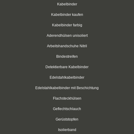
Kabelbinder
Schwarz
Kabelbinder kaufen
Thomas & Betts
Kabelbinder farbig
Kabelbinder mit Lamellenfuß
Aderendhülsen unisoliert
Arbeitshandschuhe Nitril
Kabelbinder für den Fahrzeugbau
Bindestreifen
Kabelbinder für Einlochmontage
Detektierbare Kabelbinder
Doppelkopfbinder
Edelstahlkabelbinder
Kabelbinder mit Flachkopf
Edelstahlkabelbinder mit Beschichtung
Kabelbinder mit Schnellöffner
Flachsteckhülsen
Geflechtschlauch
Kabelbinder mit Haken
Gerüststopfen
Kabelbinder außenverzahnt
Isolierband