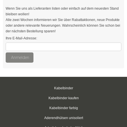
Easy-Cut Kabelbinder
Wenn Sie uns als Lieferanten listen oder einfach auf dem neuesten Stand
bleiben wollen!
Kabelbinder mit Stopper
Alle zwei Wochen informieren wir Sie über Rabattaktionen, neue Produkte
oder andere relevante Neuerungen. Wahrscheinlich können Sie schon bei
Kabelbinder kälteresistent
der nächsten Bestellung sparen!
Ihre E-Mail-Adresse:
Befestigungsbinder für Bolzen
mit verlängertem Kopf
Anmelden
Kabelbinder mit Edge-Clip
Kabelbinder mit Befestigungsöse
Kabelbinder
Kabelbinder mit Beschriftungsfeld
Kabelbinder kaufen
Kabelbinder mit Steckfuß
Kabelbinder farbig
Kabelbinder mit Metallzunge
Aderendhülsen unisoliert
Natur