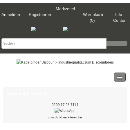
Merkzettel
Anmelden
Registrieren
Warenkorb
Info-
(0)
Center
Kategorien
Kabelbinder
Beratung & Kontakt
Schwarz
0209 17 98 7114
Natur
oder via
Kontaktformular
Weiß