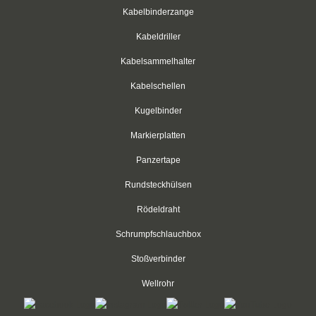
weiß
Kabelbinderzange
Kabeldriller
rot
Kabelsammelhalter
grün
Kabelschellen
blau
Kugelbinder
gelb
Markierplatten
Klettbinder mit Umlenköse
Panzertape
Rundsteckhülsen
Klettbandrollen
Rödeldraht
Klebesockel
Schrumpfschlauchbox
Klebesockel
Stoßverbinder
Kabelhalter
Wellrohr
Kabelhalter