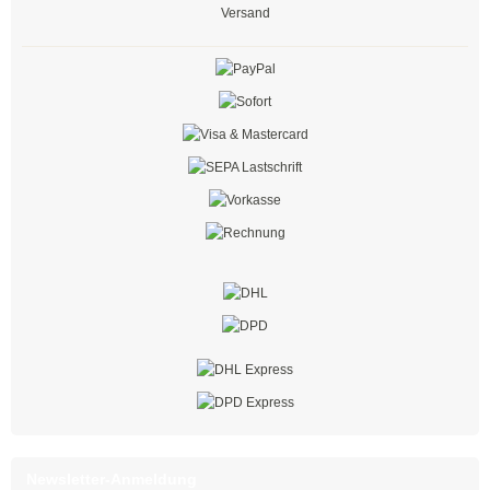
mit Steckfuß
Versand
Spezial - Kabelbinder
Kabelbinder UV-beständig
Kabelbinder aus PA 6
Kabelbinder detektierbar
Kabelbinder hitzestabilisiert
Kabelbinder hitzebeständig
Kabelbinder hochhitzebeständig
Kabelbinder flammenbeständig
Kabelbinder aus PA 12
Doppelbinder mit Drehgelenk
Newsletter-Anmeldung