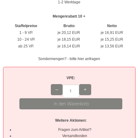
1-2 Werktage
Braun
Mengenrabatt 10 +
Hellbraun
Staffelpreise
Brutto
Netto
1 - 9 VP.
je 20,12 EUR
je 16,91 EUR
Rosa
10 - 24 VP.
je 18,15 EUR
je 15,25 EUR
ab 25 VP.
je 16,14 EUR
je 13,56 EUR
Grau
Sondermengen? - bitte hier anfragen
Oliv
Neon
VPE:
–
+
Kleinpackungen
Kabelbinder Sets
In den Warenkorb
Premium-Kabelbinder
Weitere Aktionen:
Schwarz
Fragen zum Artikel?
Versandkosten