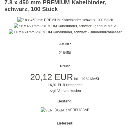
7.8 x 450 mm PREMIUM Kabelbinder,
Gold
schwarz, 100 Stück
Farbig
Rot
Gelb
Art.Nr.:
218450
Grün
Preis:
Blau
20,12 EUR
inkl. 19 % MwSt.
Türkis
16,91 EUR
Nettopreis
zzgl.
Versandkosten
Lila
Bestand:
Orange
VERFÜGBAR
Petrol
Lieferzeit:
Beige