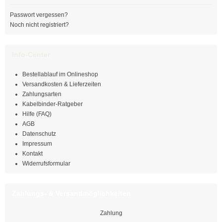
Passwort vergessen?
Mehrzweckbinder
Noch nicht registriert?
Mehrzweckbinder PA66
Info-Center
Mehrzweckbinder PE
Bestellablauf im Onlineshop
Kugelbinder / Kabeldriller
Versandkosten & Lieferzeiten
Zahlungsarten
schwarz
Kabelbinder-Ratgeber
Hilfe (FAQ)
natur
AGB
Datenschutz
farbig
Impressum
Kontakt
mit Steckfuß
Widerrufsformular
PE-Binder
Zahlungs- & Versandmöglichkeiten
Bindestreifen
Zahlung