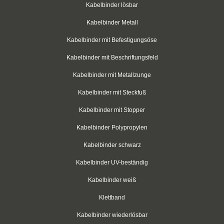
Kabelbinder für Rundkörper
Kabelbinder lösbar
Kabelbinder Metall
Kabelbinder mit Schraubhalter
Kabelbinder mit Befestigungsöse
Kabelbinder aus PP-Polypropylen
Kabelbinder mit Beschriftungsfeld
Kabelbinder mit Zurrlasche
Kabelbinder mit Metallzunge
wiederlösbar mit Nummerierung
Kabelbinder mit Steckfuß
Einweg-Schneeketten
Kabelbinder mit Stopper
Kabelbinder Polypropylen
Rebenbefestigungsanker
Kabelbinder schwarz
Kabelbinder aus nachhaltigen Rohstoffen
Kabelbinder UV-beständig
Klettkabelbinder
Kabelbinder weiß
Klettbinder
Klettband
schwarz
Kabelbinder wiederlösbar