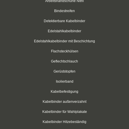
Arbeitshandschuhe Nitril
Schwarz
Bindestreifen
Thomas & Betts
Detektierbare Kabelbinder
Edelstahlkabelbinder
Kabelbinder mit Lamellenfuß
Edelstahlkabelbinder mit Beschichtung
Kabelbinder für den Fahrzeugbau
Flachsteckhülsen
Kabelbinder für Einlochmontage
Geflechtschlauch
Doppelkopfbinder
Gerüststopfen
Isolierband
Kabelbinder mit Flachkopf
Kabelbefestigung
Kabelbinder mit Schnellöffner
Kabelbinder außenverzahnt
Kabelbinder mit Haken
Kabelbinder für Wahlplakate
Kabelbinder außenverzahnt
Kabelbinder Hitzebeständig