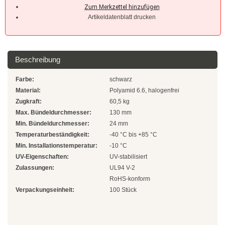
Natur
Artikeldatenblatt drucken
Farbig
Rot
Beschreibung
Gelb
Farbe:
schwarz
Grün
Material:
Polyamid 6.6, halogenfrei
Zugkraft:
60,5 kg
Blau
Max. Bündeldurchmesser:
130 mm
Min. Bündeldurchmesser:
24 mm
SONDERANGEBOTE
Temperaturbeständigkeit:
-40 °C bis +85 °C
Min. Installationstemperatur:
-10 °C
Edelstahlbinder
UV-Eigenschaften:
UV-stabilisiert
Zulassungen:
UL94 V-2
Edelstahlbinder 304 SS
RoHS-konform
Verpackungseinheit:
100 Stück
Edelstahlbinder 316 SS
Edelstahlbinder mit Beschichtung