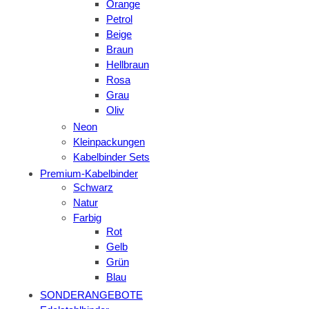
Orange
Petrol
Beige
Braun
Hellbraun
Rosa
Grau
Oliv
Neon
Kleinpackungen
Kabelbinder Sets
Premium-Kabelbinder
Schwarz
Natur
Farbig
Rot
Gelb
Grün
Blau
SONDERANGEBOTE