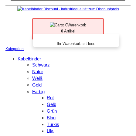
x 0
Warenkorb
0
Artikel
Ihr Warenkorb ist leer.
Kategorien
Kabelbinder
Schwarz
Natur
Weiß
Gold
Farbig
Rot
Gelb
Grün
Blau
Türkis
Lila