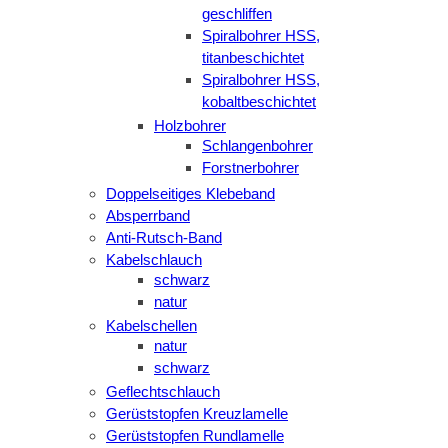
geschliffen
Spiralbohrer HSS,
titanbeschichtet
Spiralbohrer HSS,
kobaltbeschichtet
Holzbohrer
Schlangenbohrer
Forstnerbohrer
Doppelseitiges Klebeband
Absperrband
Anti-Rutsch-Band
Kabelschlauch
schwarz
natur
Kabelschellen
natur
schwarz
Geflechtschlauch
Gerüststopfen Kreuzlamelle
Gerüststopfen Rundlamelle