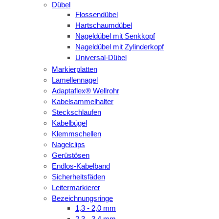
Dübel
Flossendübel
Hartschaumdübel
Nageldübel mit Senkkopf
Nageldübel mit Zylinderkopf
Universal-Dübel
Markierplatten
Lamellennagel
Adaptaflex® Wellrohr
Kabelsammelhalter
Steckschlaufen
Kabelbügel
Klemmschellen
Nagelclips
Gerüstösen
Endlos-Kabelband
Sicherheitsfäden
Leitermarkierer
Bezeichnungsringe
1,3 - 2,0 mm
2,3 - 3,4 mm