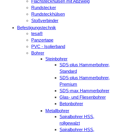
Flachsteckhülsen mit Abzweig
Rundstecker
Rundsteckhülsen
Stoßverbinder
Befestigungstechnik
tesa®
Panzertape
PVC - Isolierband
Bohrer
Steinbohrer
SDS-plus Hammerbohrer,
Standard
SDS-plus Hammerbohrer,
Premium
SDS-max Hammerbohrer
Glas- und Fliesenbohrer
Betonbohrer
Metallbohrer
Spiralbohrer HSS,
rollgewalzt
Spiralbohrer HSS,