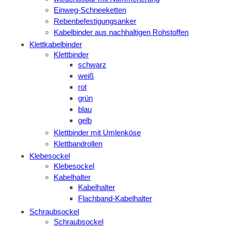
Einweg-Schneeketten
Rebenbefestigungsanker
Kabelbinder aus nachhaltigen Rohstoffen
Klettkabelbinder
Klettbinder
schwarz
weiß
rot
grün
blau
gelb
Klettbinder mit Umlenköse
Klettbandrollen
Klebesockel
Klebesockel
Kabelhalter
Kabelhalter
Flachband-Kabelhalter
Schraubsockel
Schraubsockel