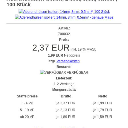
100 Stück
Art.Nr.:
700032
Preis:
2,37 EUR
inkl. 19 % MwSt.
1,99 EUR
Nettopreis
zzgl.
Versandkosten
Bestand:
VERFÜGBAR
Lieferzeit:
1-2 Werktage
Mengenrabatt:
Staffelpreise
Brutto
Netto
1 - 4 VP.
je 2,37 EUR
je 1,99 EUR
5 - 19 VP.
je 2,13 EUR
je 1,79 EUR
ab 20 VP.
je 1,89 EUR
je 1,59 EUR