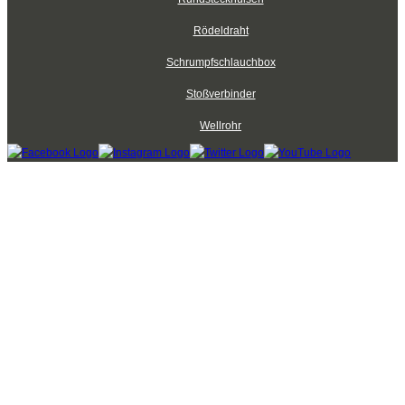
Rödeldraht
Schrumpfschlauchbox
Stoßverbinder
Wellrohr
Kabelbinder Discount - Industriequalität zum Discountpreis © 2026
mod
ified eCommerce Shopsoftware © 2009-2026