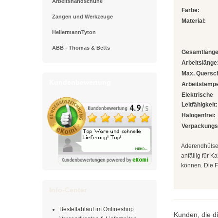
Arbeitshandschuhe
Farbe:
Zangen und Werkzeuge
Material:
HellermannTyton
ABB - Thomas & Betts
Gesamtlänge
Arbeitslänge
Max. Quersch
Kundenbewertung
Arbeitstempe
Elektrische
Leitfähigkeit:
Halogenfrei:
Verpackungse
Aderendhülsen
anfällig für 
können. Die F
Info-Center
Bestellablauf im Onlineshop
Kunden, die di