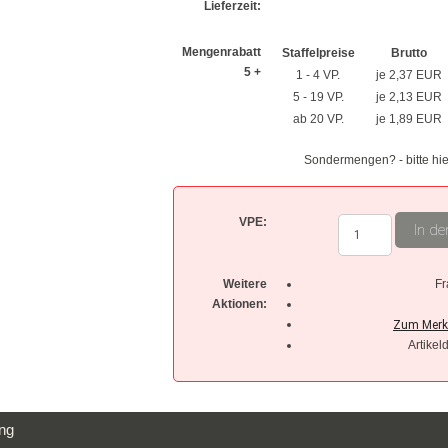
Lieferzeit:
Mengenrabatt
Staffelpreise
Brutto
5 +
1 - 4 VP.
je 2,37 EUR
5 - 19 VP.
je 2,13 EUR
ab 20 VP.
je 1,89 EUR
Sondermengen? - bitte hie
VPE:
In de
Weitere
Fr
Aktionen:
Artikel
ng