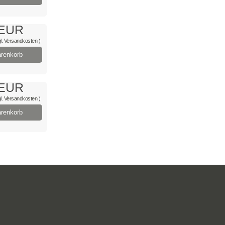
 EUR
l.
Versandkosten
)
renkorb
 EUR
l.
Versandkosten
)
renkorb