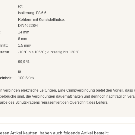
rot
Isolierung: PA 6.6
Rohform mit Kunststoffhülse:
DIN46228/4
:
14 mm
:
8 mm
nitt:
1,5 mm²
ratur:
-10°C bis 105°C; kurzzeitig bis 120°C
99,9 %
ja
inheit:
100 Stück
 verbinden elektrische Leitungen. Eine Crimpverbindung bietet den Vorteil, dass
Kabelbrüche sind, die Verbindungen dauerhaft halten und dennoch nachträglich ver
arbe des Schutzkragens repräsentiert den Querschnitt des Leiters.
esen Artikel kauften, haben auch folgende Artikel bestellt: