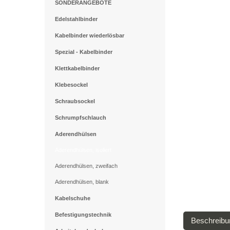
SONDERANGEBOTE
Edelstahlbinder
Kabelbinder wiederlösbar
Spezial - Kabelbinder
Klettkabelbinder
Klebesockel
Schraubsockel
Schrumpfschlauch
Aderendhülsen
Aderendhülsen, isoliert
Aderendhülsen, zweifach
Aderendhülsen, blank
Kabelschuhe
Befestigungstechnik
Beschreibu