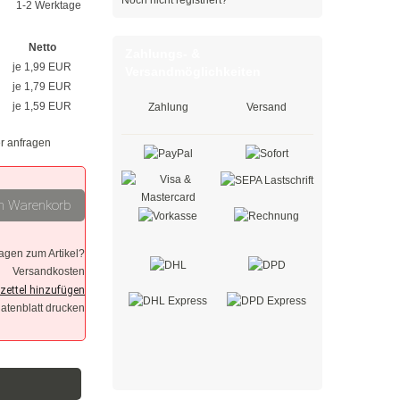
Noch nicht registriert?
1-2 Werktage
Netto
Zahlungs- &
je 1,99 EUR
Versandmöglichkeiten
je 1,79 EUR
je 1,59 EUR
Zahlung
Versand
r anfragen
n Warenkorb
agen zum Artikel?
Versandkosten
datenblatt drucken