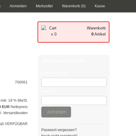
n
Anmelden
Merkzettel
Warenkorb (0)
Kasse
Warenkorb
x 0
0
Artikel
Ihr Warenkorb ist leer.
Willkommen zurück!
E-Mail-Adresse:
700061
Passwort:
inkl. 19 % MwSt.
9 EUR
Nettopreis
Anmelden
l.
Versandkosten
VERFÜGBAR
Passwort vergessen?