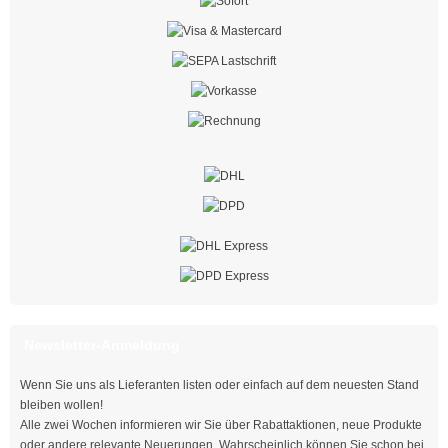
mit Steckfuß
Spezial - Kabelbinder
Kabelbinder UV-beständig
Kabelbinder aus PA 6
Kabelbinder detektierbar
Kabelbinder hitzestabilisiert
Kabelbinder hitzebeständig
Kabelbinder hochhitzebeständig
Kabelbinder flammenbeständig
Newsletter-Anmeldung
Kabelbinder aus PA 12
Wenn Sie uns als Lieferanten listen oder einfach auf dem neuesten Stand
bleiben wollen!
Doppelbinder mit Drehgelenk
Alle zwei Wochen informieren wir Sie über Rabattaktionen, neue Produkte
oder andere relevante Neuerungen. Wahrscheinlich können Sie schon bei