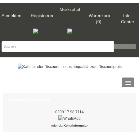
Merkzettel
Anmelden
Registrieren
Warenkorb
Info-
(0)
Center
Kategorien
Kabelbinder
Beratung & Kontakt
Schwarz
0209 17 98 7114
Natur
oder via
Kontaktformular
Weiß