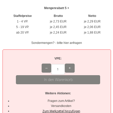
Mengenrabatt 5 +
Braun
Staffelpreise
Brutto
Netto
Hellbraun
1 - 4 VP.
je 2,73 EUR
je 2,29 EUR
5 - 19 VP.
je 2,45 EUR
je 2,06 EUR
Rosa
ab 20 VP.
je 2,24 EUR
je 1,88 EUR
Grau
Sondermengen? - bitte hier anfragen
Oliv
VPE:
Neon
–
+
Kleinpackungen
In den Warenkorb
Kabelbinder Sets
Weitere Aktionen:
Premium-Kabelbinder
Fragen zum Artikel?
Schwarz
Versandkosten