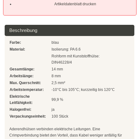
Natur
Artikeldatenblatt drucken
Farbig
Rot
Beschreibung
Gelb
Farbe:
blau
Material:
Isolierung: PA 6.6
Grün
Rohform mit Kunststoffhülse:
DIN46228/4
Blau
Gesamtlänge:
14 mm
Arbeitslänge:
8 mm
SONDERANGEBOTE
Max. Querschnitt:
2,5 mm²
Arbeitstemperatur:
-10°C bis 105°C; kurzzeitig bis 120°C
Edelstahlbinder
Elektrische
99,9 %
Leitfähigkeit:
Edelstahlbinder 304 SS
Halogenfrei:
ja
Verpackungseinheit:
100 Stück
Edelstahlbinder 316 SS
Aderendhülsen verbinden elektrische Leitungen. Eine
Edelstahlbinder mit Beschichtung
Crimpverbindung bietet den Vorteil, dass Kabel weniger anfällig für