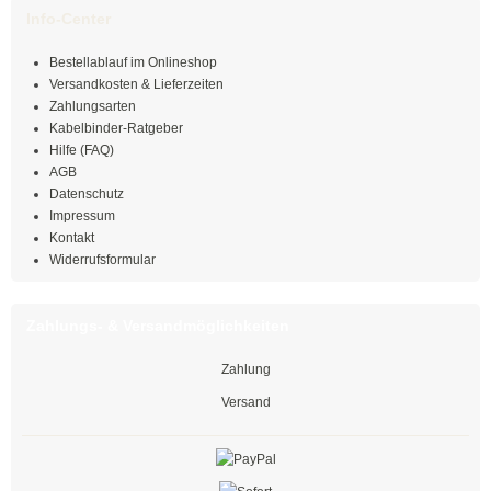
Info-Center
Mehrzweckbinder
Bestellablauf im Onlineshop
Mehrzweckbinder PA66
Versandkosten & Lieferzeiten
Zahlungsarten
Mehrzweckbinder PE
Kabelbinder-Ratgeber
Hilfe (FAQ)
AGB
Kugelbinder / Kabeldriller
Datenschutz
Impressum
schwarz
Kontakt
Widerrufsformular
natur
farbig
Zahlungs- & Versandmöglichkeiten
mit Steckfuß
Zahlung
Versand
PE-Binder
Bindestreifen