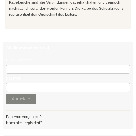
Kabelbrüche sind, die Verbindungen dauerhaft halten und dennoch
Edelstahlkabelbinder, wiederlösbar
nachträglich verändert werden können. Die Farbe des Schutzkragens
repräsentiert den Querschnitt des Leiters.
Edelstahlbinder mit Leiterverschluss
Edelstahlbinder mit Welle
Edelstahlmarkierplatten
Willkommen zurück!
Edelstahlschraubsockel
E-Mail-Adresse:
Kabelbinder wiederlösbar
Passwort:
schwarz
natur
Anmelden
farbig
Passwort vergessen?
außenverzahnt
Noch nicht registriert?
mit Nummerierung