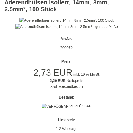
Aderendhülsen isoliert, 14mm, 8mm,
Gold
2.5mm², 100 Stück
Farbig
Rot
Art.Nr.:
Gelb
700070
Grün
Preis:
Blau
2,73 EUR
inkl. 19 % MwSt.
2,29 EUR
Nettopreis
Türkis
zzgl.
Versandkosten
Lila
Bestand:
VERFÜGBAR
Orange
Petrol
Lieferzeit:
1-2 Werktage
Beige