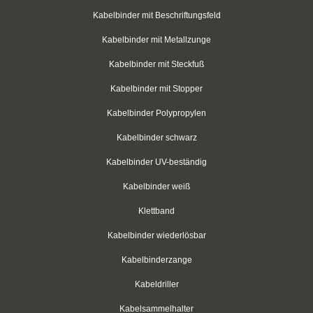
Kabelbinder für Rundkörper
Kabelbinder mit Beschriftungsfeld
Kabelbinder mit Schraubhalter
Kabelbinder mit Metallzunge
Kabelbinder aus PP-Polypropylen
Kabelbinder mit Steckfuß
Kabelbinder mit Stopper
Kabelbinder mit Zurrlasche
Kabelbinder Polypropylen
wiederlösbar mit Nummerierung
Kabelbinder schwarz
Einweg-Schneeketten
Kabelbinder UV-beständig
Rebenbefestigungsanker
Kabelbinder weiß
Kabelbinder aus nachhaltigen Rohstoffen
Klettband
Kabelbinder wiederlösbar
Klettkabelbinder
Kabelbinderzange
Klettbinder
Kabeldriller
schwarz
Kabelsammelhalter