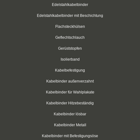
Edelstahlkabelbinder
Schwarz
Edelstahlkabelbinder mit Beschichtung
Thomas & Betts
Flachsteckhülsen
Kabelbinder mit Lamellenfuß
Geflechtschlauch
Gerüststopfen
Kabelbinder für den Fahrzeugbau
Isolierband
Kabelbinder für Einlochmontage
Kabelbefestigung
Doppelkopfbinder
Kabelbinder außenverzahnt
Kabelbinder mit Flachkopf
Kabelbinder für Wahlplakate
Kabelbinder mit Schnellöffner
Kabelbinder Hitzebeständig
Kabelbinder lösbar
Kabelbinder mit Haken
Kabelbinder Metall
Kabelbinder außenverzahnt
Kabelbinder mit Befestigungsöse