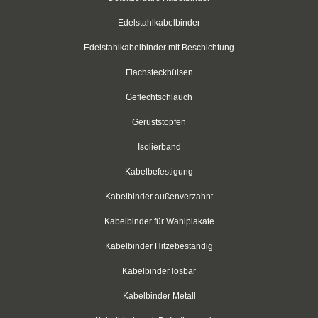
Easy-Cut Kabelbinder
Edelstahlkabelbinder
Kabelbinder mit Stopper
Edelstahlkabelbinder mit Beschichtung
Kabelbinder kälteresistent
Flachsteckhülsen
Geflechtschlauch
Befestigungsbinder für Bolzen
Gerüststopfen
mit verlängertem Kopf
Isolierband
Kabelbinder mit Edge-Clip
Kabelbefestigung
Kabelbinder mit Befestigungsöse
Kabelbinder außenverzahnt
Kabelbinder mit Beschriftungsfeld
Kabelbinder für Wahlplakate
Kabelbinder Hitzebeständig
Kabelbinder mit Steckfuß
Kabelbinder lösbar
Kabelbinder mit Metallzunge
Kabelbinder Metall
Natur