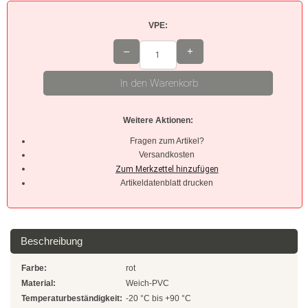
VPE:
Braun
–
+
Hellbraun
In den Warenkorb
Rosa
Grau
Weitere Aktionen:
Fragen zum Artikel?
Oliv
Versandkosten
Neon
Artikeldatenblatt drucken
Kleinpackungen
Kabelbinder Sets
Beschreibung
Premium-Kabelbinder
Farbe:
rot
Material:
Weich-PVC
Schwarz
Temperaturbeständigkeit:
-20 °C bis +90 °C