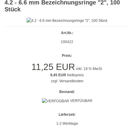
4.2 - 6.6 mm Bezeichnungsringe "2", 100
Gold
Stück
Farbig
Rot
Art.Nr.:
100422
Gelb
Preis:
Grün
11,25 EUR
inkl. 19 % MwSt.
Blau
9,45 EUR
Nettopreis
zzgl.
Versandkosten
Türkis
Bestand:
Lila
VERFÜGBAR
Orange
Lieferzeit:
Petrol
1-2 Werktage
Beige