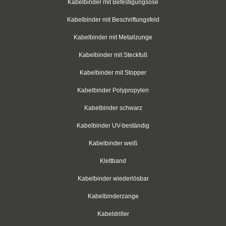
Kabelbinder mit Befestigungsöse
Schwarz
Kabelbinder mit Beschriftungsfeld
Thomas & Betts
Kabelbinder mit Metallzunge
Kabelbinder mit Steckfuß
Kabelbinder mit Lamellenfuß
Kabelbinder mit Stopper
Kabelbinder für den Fahrzeugbau
Kabelbinder Polypropylen
Kabelbinder für Einlochmontage
Kabelbinder schwarz
Doppelkopfbinder
Kabelbinder UV-beständig
Kabelbinder mit Flachkopf
Kabelbinder weiß
Klettband
Kabelbinder mit Schnellöffner
Kabelbinder wiederlösbar
Kabelbinder mit Haken
Kabelbinderzange
Kabelbinder außenverzahnt
Kabeldriller