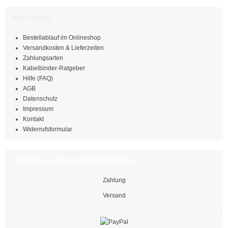
Edelstahlkabelbinder, wiederlösbar
Info-Center
Edelstahlbinder mit Leiterverschluss
Bestellablauf im Onlineshop
Versandkosten & Lieferzeiten
Edelstahlbinder mit Welle
Zahlungsarten
Kabelbinder-Ratgeber
Edelstahlmarkierplatten
Hilfe (FAQ)
AGB
Edelstahlschraubsockel
Datenschutz
Impressum
Kabelbinder wiederlösbar
Kontakt
Widerrufsformular
schwarz
Zahlungs- & Versandmöglichkeiten
natur
Zahlung
farbig
Versand
außenverzahnt
mit Nummerierung