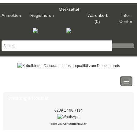
Merkzettel
Anmelden
Registrieren
Warenkorb
Info-
(0)
Center
Kategorien
Kabelbinder
Beratung & Kontakt
Schwarz
0209 17 98 7114
Natur
oder via
Kontaktformular
Weiß