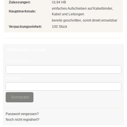
Zulassungen:
UL94 HB
Natur
einfaches Aufschieben auf Kabelbinder,
Hauptmerkmale:
Kabel und Leitungen
Farbig
bereits geschnitten, somit direkt einsetzbar
Rot
Verpackungseinheit:
100 Stück
Gelb
Willkommen zurück!
Grün
E-Mail-Adresse:
Blau
SONDERANGEBOTE
Passwort:
Edelstahlbinder
Anmelden
Edelstahlbinder 304 SS
Edelstahlbinder 316 SS
Passwort vergessen?
Noch nicht registriert?
Edelstahlbinder mit Beschichtung