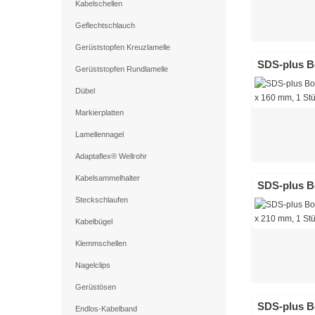
Kabelschellen
Geflechtschlauch
Gerüststopfen Kreuzlamelle
SDS-plus Bo
Gerüststopfen Rundlamelle
Dübel
Markierplatten
Lamellennagel
Adaptaflex® Wellrohr
Kabelsammelhalter
SDS-plus Bo
Steckschlaufen
Kabelbügel
Klemmschellen
Nagelclips
Gerüstösen
SDS-plus Bo
Endlos-Kabelband