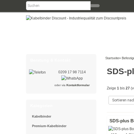
Startseite
»
Befesti
Beratung & Kontakt
SDS-p
0209 17 98 7114
oder via
Kontaktformular
Zeige
1
bis
27
(v
Kategorien
Kabelbinder
SDS-plus Bo
Premium-Kabelbinder