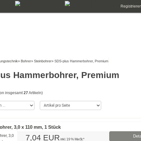
Registriere
gungstechnik
»
Bohrer
»
Steinbohrer
»
SDS-plus Hammerbohrer, Premium
lus Hammerbohrer, Premium
on insgesamt
27
Artikeln)
hrer, 3,0 x 110 mm, 1 Stück
7,04 EUR
Deta
inkl. 19 % MwSt.*