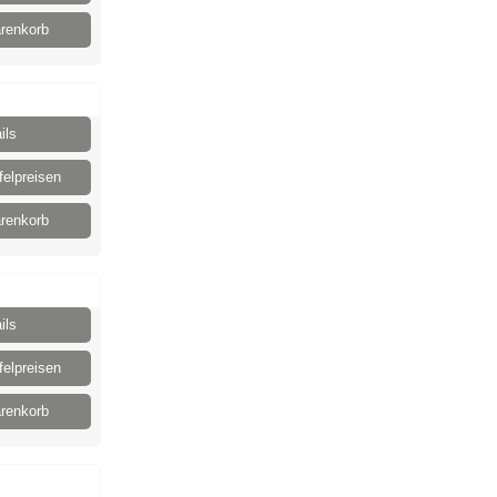
renkorb
ils
elpreisen
renkorb
ils
elpreisen
renkorb