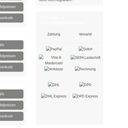
Noch nicht registriert?
elpreisen
Zahlungs- &
renkorb
Versandmöglichkeiten
Zahlung
Versand
ils
elpreisen
renkorb
ils
elpreisen
renkorb