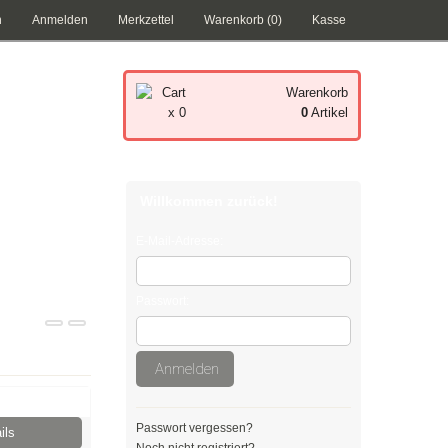
n
Anmelden
Merkzettel
Warenkorb (0)
Kasse
Warenkorb
x 0
0
Artikel
Ihr Warenkorb ist leer.
Willkommen zurück!
E-Mail-Adresse:
Passwort:
Anmelden
Passwort vergessen?
ils