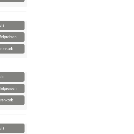
ils
elpreisen
renkorb
ils
elpreisen
renkorb
ils