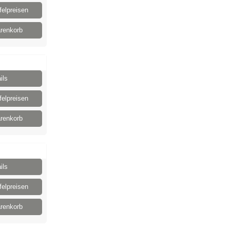
elpreisen
renkorb
ils
elpreisen
renkorb
ils
elpreisen
renkorb