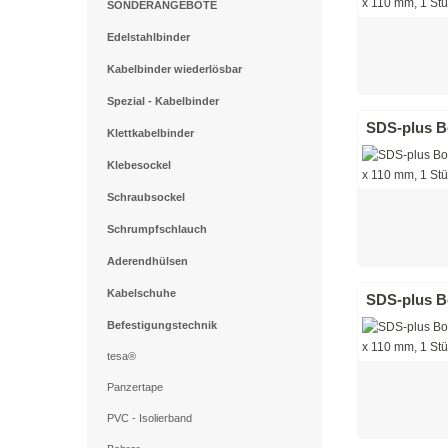
SONDERANGEBOTE
Edelstahlbinder
Kabelbinder wiederlösbar
Spezial - Kabelbinder
SDS-plus Bo
Klettkabelbinder
Klebesockel
Schraubsockel
Schrumpfschlauch
Aderendhülsen
Kabelschuhe
SDS-plus Bo
Befestigungstechnik
tesa®
Panzertape
PVC - Isolierband