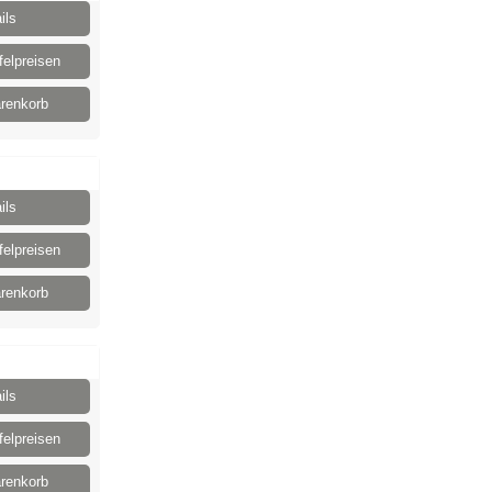
ils
elpreisen
renkorb
ils
elpreisen
renkorb
ils
elpreisen
renkorb