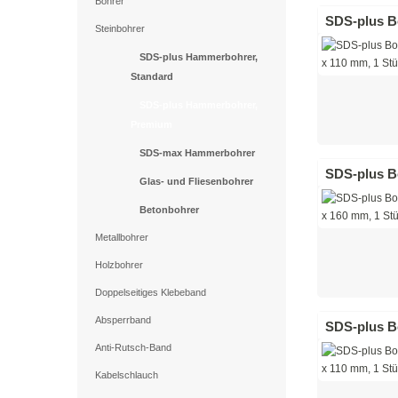
Bohrer
SDS-plus Bo
Steinbohrer
SDS-plus Hammerbohrer,
Standard
SDS-plus Hammerbohrer,
Premium
SDS-max Hammerbohrer
SDS-plus Bo
Glas- und Fliesenbohrer
Betonbohrer
Metallbohrer
Holzbohrer
Doppelseitiges Klebeband
Absperrband
SDS-plus Bo
Anti-Rutsch-Band
Kabelschlauch