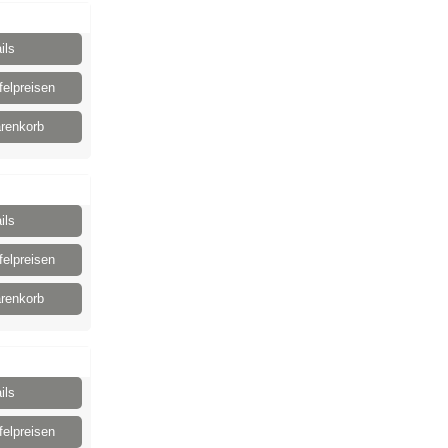
ils
elpreisen
renkorb
ils
elpreisen
renkorb
ils
elpreisen