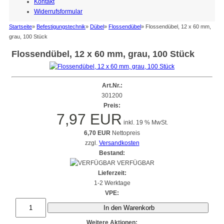
Kontakt
Widerrufsformular
Startseite
»
Befestigungstechnik
»
Dübel
»
Flossendübel
»
Flossendübel, 12 x 60 mm,
grau, 100 Stück
Flossendübel, 12 x 60 mm, grau, 100 Stück
Art.Nr.:
301200
Preis:
7,97 EUR
inkl. 19 % MwSt.
6,70 EUR
Nettopreis
zzgl.
Versandkosten
Bestand:
VERFÜGBAR
Lieferzeit:
1-2 Werktage
VPE:
In den Warenkorb
Weitere Aktionen: