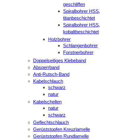
geschliffen
Spiralbohrer HSS,
titanbeschichtet
Spiralbohrer HSS,
kobaltbeschichtet
Holzbohrer
Schlangenbohrer
Forstnerbohrer
Doppelseitiges Klebeband
Absperrband
Anti-Rutsch-Band
Kabelschlauch
schwarz
natur
Kabelschellen
natur
schwarz
Geflechtschlauch
Gerüststopfen Kreuzlamelle
Gerüststopfen Rundlamelle