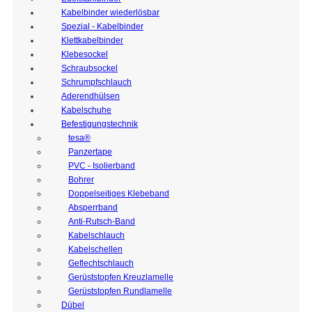
Kabelbinder wiederlösbar
Spezial - Kabelbinder
Klettkabelbinder
Klebesockel
Schraubsockel
Schrumpfschlauch
Aderendhülsen
Kabelschuhe
Befestigungstechnik
tesa®
Panzertape
PVC - Isolierband
Bohrer
Doppelseitiges Klebeband
Absperrband
Anti-Rutsch-Band
Kabelschlauch
Kabelschellen
Geflechtschlauch
Gerüststopfen Kreuzlamelle
Gerüststopfen Rundlamelle
Dübel