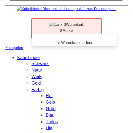
x 0
Warenkorb
0
Artikel
Ihr Warenkorb ist leer.
Kategorien
Kabelbinder
Schwarz
Natur
Weiß
Gold
Farbig
Rot
Gelb
Grün
Blau
Türkis
Lila