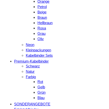
Orange
Petrol
Beige
Braun
Hellbraun
Rosa
Grau
Oliv
Neon
Kleinpackungen
Kabelbinder Sets
Premium-Kabelbinder
Schwarz
Natur
Farbig
Rot
Gelb
Grün
Blau
SONDERANGEBOTE