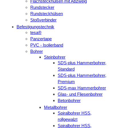
Flachsteckhülsen mit Abzweig
Rundstecker
Rundsteckhülsen
Stoßverbinder
Befestigungstechnik
tesa®
Panzertape
PVC - Isolierband
Bohrer
Steinbohrer
SDS-plus Hammerbohrer,
Standard
SDS-plus Hammerbohrer,
Premium
SDS-max Hammerbohrer
Glas- und Fliesenbohrer
Betonbohrer
Metallbohrer
Spiralbohrer HSS,
rollgewalzt
Spiralbohrer HSS,