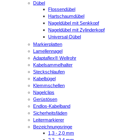
Dübel
Flossendübel
Hartschaumdübel
Nageldübel mit Senkkopf
Nageldübel mit Zylinderkopf
Universal-Dübel
Markierplatten
Lamellennagel
Adaptaflex® Wellrohr
Kabelsammelhalter
Steckschlaufen
Kabelbügel
Klemmschellen
Nagelclips
Gerüstösen
Endlos-Kabelband
Sicherheitsfäden
Leitermarkierer
Bezeichnungsringe
1,3 - 2,0 mm
2,3 - 3,4 mm