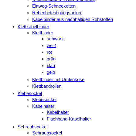
Einweg-Schneeketten
Rebenbefestigungsanker
Kabelbinder aus nachhaltigen Rohstoffen
Klettkabelbinder
Klettbinder
schwarz
weiß
rot
grün
blau
gelb
Klettbinder mit Umlenköse
Klettbandrollen
Klebesockel
Klebesockel
Kabelhalter
Kabelhalter
Flachband-Kabelhalter
Schraubsockel
Schraubsockel