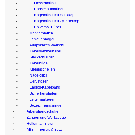
Flossendübel
Hartschaumdübel
Nageldübel mit Senkkopf
Nageldübel mit Zylinderkopf
Universal-Dübel
Markierplatten
Lamellennagel
Adaptaflex® Wellrohr
Kabelsammelhalter
Steckschlaufen
Kabelbügel
Klemmschellen
Nagelclips
Gerüstösen
Endlos-Kabelband
Sicherheitsfäden
Leitermarkierer
Bezeichnungsringe
Arbeitshandschuhe
Zangen und Werkzeuge
HellermannTyton
ABB - Thomas & Betts