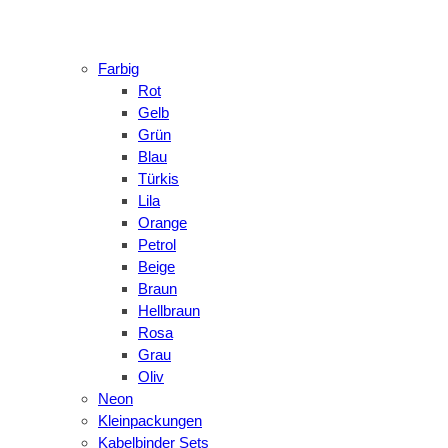
Farbig
Rot
Gelb
Grün
Blau
Türkis
Lila
Orange
Petrol
Beige
Braun
Hellbraun
Rosa
Grau
Oliv
Neon
Kleinpackungen
Kabelbinder Sets