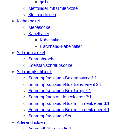
gelb
Klettbinder mit Umlenköse
Klettbandrollen
Klebesockel
Klebesockel
Kabelhalter
Kabelhalter
Flachband-Kabelhalter
Schraubsockel
Schraubsockel
Edelstahlschraubsockel
Schrumpfschlauch
Schrumpfschlauch-Box schwarz 2:1
Schrumpfschlauch-Box transparent 2:1
Schrumpfschlauch-Box farbig 2:1
Schrumpfstab mit Innenkleber 3:1
Schrumpfschlauch-Box mit Innenkleber 3:1
Schrumpfschlauch-Box mit Innenkleber 4:1
Schrumpfschlauch Set
Aderendhülsen
Aderendhülsen, isoliert