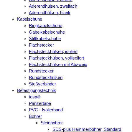
Aderendhülsen, zweifach
Aderendhülsen, blank
Kabelschuhe
Ringkabelschuhe
Gabelkabelschuhe
Stiftkabelschuhe
Flachstecker
Flachsteckhülsen, isoliert
Flachsteckhülsen, vollisoliert
Flachsteckhülsen mit Abzweig
Rundstecker
Rundsteckhülsen
Stoßverbinder
Befestigungstechnik
tesa®
Panzertape
PVC - Isolierband
Bohrer
Steinbohrer
SDS-plus Hammerbohrer, Standard