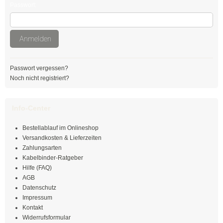
Passwort:
Mehrzweckbinder
Mehrzweckbinder PA66
Anmelden
Mehrzweckbinder PE
Passwort vergessen?
Noch nicht registriert?
Kugelbinder / Kabeldriller
schwarz
Info-Center
natur
Bestellablauf im Onlineshop
Versandkosten & Lieferzeiten
farbig
Zahlungsarten
Kabelbinder-Ratgeber
mit Steckfuß
Hilfe (FAQ)
AGB
PE-Binder
Datenschutz
Impressum
Bindestreifen
Kontakt
Widerrufsformular