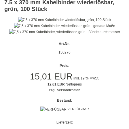
7.5 x 370 mm Kabelbinder wiederlösbar,
Gold
grün, 100 Stück
Farbig
Rot
Gelb
Art.Nr.:
150276
Grün
Preis:
Blau
15,01 EUR
inkl. 19 % MwSt.
Türkis
12,61 EUR
Nettopreis
zzgl.
Versandkosten
Lila
Bestand:
Orange
VERFÜGBAR
Petrol
Lieferzeit:
Beige