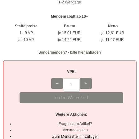
1-2 Werktage
Braun
Mengenrabatt ab 10+
Hellbraun
Staffelpreise
Brutto
Netto
1 - 9 VP.
je 15,01 EUR
je 12,61 EUR
Rosa
ab 10 VP.
je 14,24 EUR
je 11,97 EUR
Grau
Sondermengen? - bitte hier anfragen
Oliv
VPE:
Neon
–
+
Kleinpackungen
In den Warenkorb
Kabelbinder Sets
Weitere Aktionen:
Premium-Kabelbinder
Fragen zum Artikel?
Schwarz
Versandkosten