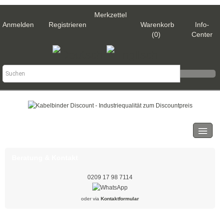
Merkzettel
Anmelden
Registrieren
Warenkorb
Info-
(0)
Center
Kategorien
Kabelbinder
Beratung & Kontakt
Schwarz
0209 17 98 7114
Natur
oder via
Kontaktformular
Weiß