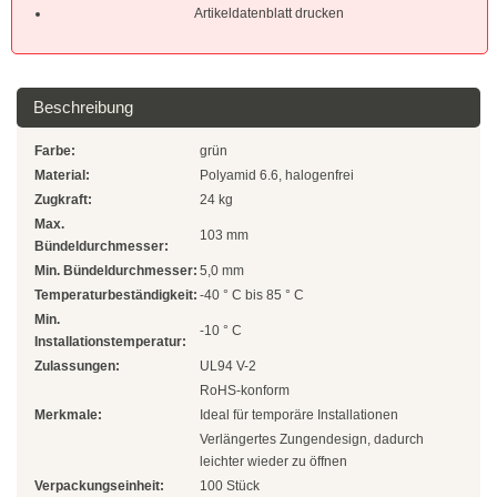
Natur
Artikeldatenblatt drucken
Farbig
Rot
Beschreibung
Gelb
Farbe:
grün
Material:
Polyamid 6.6, halogenfrei
Grün
Zugkraft:
24 kg
Max.
103 mm
Blau
Bündeldurchmesser:
Min. Bündeldurchmesser:
5,0 mm
SONDERANGEBOTE
Temperaturbeständigkeit:
-40 ° C bis 85 ° C
Min.
-10 ° C
Edelstahlbinder
Installationstemperatur:
Zulassungen:
UL94 V-2
Edelstahlbinder 304 SS
RoHS-konform
Merkmale:
Ideal für temporäre Installationen
Edelstahlbinder 316 SS
Verlängertes Zungendesign, dadurch
leichter wieder zu öffnen
Edelstahlbinder mit Beschichtung
Verpackungseinheit:
100 Stück