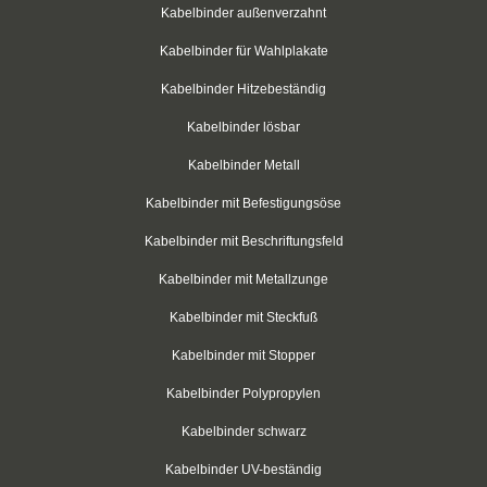
Kabelbinder für Rundkörper
Kabelbinder außenverzahnt
Kabelbinder mit Schraubhalter
Kabelbinder für Wahlplakate
Kabelbinder Hitzebeständig
Kabelbinder aus PP-Polypropylen
Kabelbinder lösbar
Kabelbinder mit Zurrlasche
Kabelbinder Metall
wiederlösbar mit Nummerierung
Kabelbinder mit Befestigungsöse
Einweg-Schneeketten
Kabelbinder mit Beschriftungsfeld
Rebenbefestigungsanker
Kabelbinder mit Metallzunge
Kabelbinder mit Steckfuß
Kabelbinder aus nachhaltigen Rohstoffen
Kabelbinder mit Stopper
Klettkabelbinder
Kabelbinder Polypropylen
Klettbinder
Kabelbinder schwarz
schwarz
Kabelbinder UV-beständig