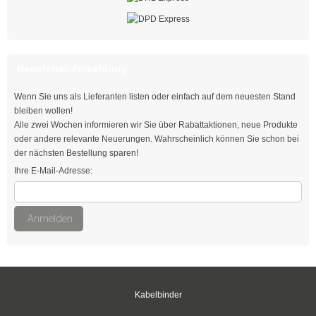
Easy-Cut Kabelbinder
Kabelbinder mit Stopper
Newsletter-Anmeldung
Kabelbinder kälteresistent
Wenn Sie uns als Lieferanten listen oder einfach auf dem neuesten Stand
Befestigungsbinder für Bolzen
bleiben wollen!
Alle zwei Wochen informieren wir Sie über Rabattaktionen, neue Produkte
mit verlängertem Kopf
oder andere relevante Neuerungen. Wahrscheinlich können Sie schon bei
der nächsten Bestellung sparen!
Kabelbinder mit Edge-Clip
Ihre E-Mail-Adresse:
Kabelbinder mit Befestigungsöse
Anmelden
Kabelbinder mit Beschriftungsfeld
Kabelbinder mit Steckfuß
Kabelbinder mit Metallzunge
Kabelbinder
Natur