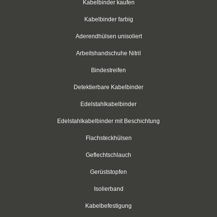
Kabelbinder kaufen
Schwarz
Kabelbinder farbig
Thomas & Betts
Aderendhülsen unisoliert
Arbeitshandschuhe Nitril
Kabelbinder mit Lamellenfuß
Bindestreifen
Kabelbinder für den Fahrzeugbau
Detektierbare Kabelbinder
Kabelbinder für Einlochmontage
Edelstahlkabelbinder
Doppelkopfbinder
Edelstahlkabelbinder mit Beschichtung
Kabelbinder mit Flachkopf
Flachsteckhülsen
Geflechtschlauch
Kabelbinder mit Schnellöffner
Gerüststopfen
Kabelbinder mit Haken
Isolierband
Kabelbinder außenverzahnt
Kabelbefestigung