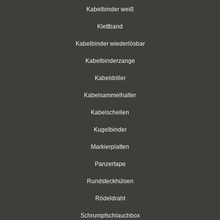
weiß
Kabelbinder weiß
rot
Klettband
Kabelbinder wiederlösbar
grün
Kabelbinderzange
blau
Kabeldriller
gelb
Kabelsammelhalter
Klettbinder mit Umlenköse
Kabelschellen
Kugelbinder
Klettbandrollen
Markierplatten
Klebesockel
Panzertape
Klebesockel
Rundsteckhülsen
Kabelhalter
Rödeldraht
Kabelhalter
Schrumpfschlauchbox