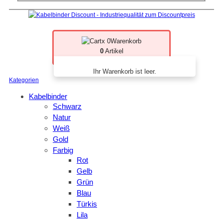
x 0
Warenkorb
0
Artikel
Ihr Warenkorb ist leer.
Kategorien
Kabelbinder
Schwarz
Natur
Weiß
Gold
Farbig
Rot
Gelb
Grün
Blau
Türkis
Lila