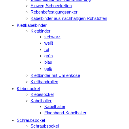
Einweg-Schneeketten
Rebenbefestigungsanker
Kabelbinder aus nachhaltigen Rohstoffen
Klettkabelbinder
Klettbinder
schwarz
weiß
rot
grün
blau
gelb
Klettbinder mit Umlenköse
Klettbandrollen
Klebesockel
Klebesockel
Kabelhalter
Kabelhalter
Flachband-Kabelhalter
Schraubsockel
Schraubsockel