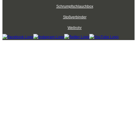
Schrumpfschlauchbox
Stoßverbinder
Wellrohr
Kabelbinder Discount - Industriequalität zum Discountpreis © 2026
mod
ified eCommerce Shopsoftware © 2009-2026