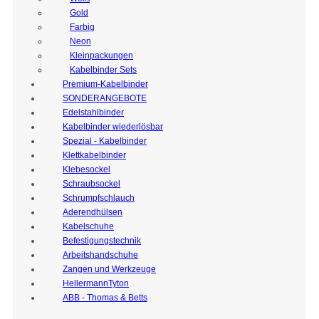
Gold
Farbig
Neon
Kleinpackungen
Kabelbinder Sets
Premium-Kabelbinder
SONDERANGEBOTE
Edelstahlbinder
Kabelbinder wiederlösbar
Spezial - Kabelbinder
Klettkabelbinder
Klebesockel
Schraubsockel
Schrumpfschlauch
Aderendhülsen
Kabelschuhe
Befestigungstechnik
Arbeitshandschuhe
Zangen und Werkzeuge
HellermannTyton
ABB - Thomas & Betts