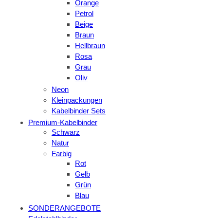
Orange
Petrol
Beige
Braun
Hellbraun
Rosa
Grau
Oliv
Neon
Kleinpackungen
Kabelbinder Sets
Premium-Kabelbinder
Schwarz
Natur
Farbig
Rot
Gelb
Grün
Blau
SONDERANGEBOTE