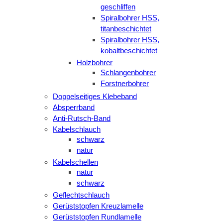
geschliffen
Spiralbohrer HSS,
titanbeschichtet
Spiralbohrer HSS,
kobaltbeschichtet
Holzbohrer
Schlangenbohrer
Forstnerbohrer
Doppelseitiges Klebeband
Absperrband
Anti-Rutsch-Band
Kabelschlauch
schwarz
natur
Kabelschellen
natur
schwarz
Geflechtschlauch
Gerüststopfen Kreuzlamelle
Gerüststopfen Rundlamelle