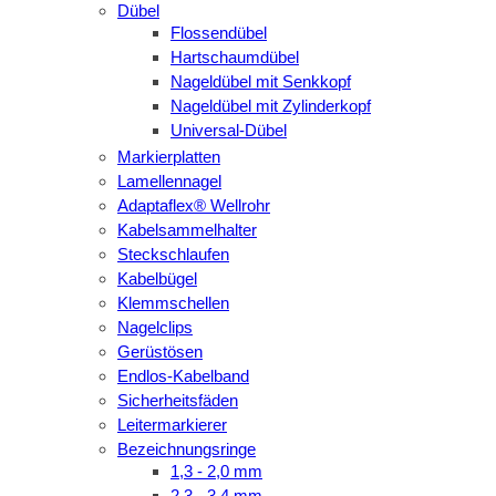
Dübel
Flossendübel
Hartschaumdübel
Nageldübel mit Senkkopf
Nageldübel mit Zylinderkopf
Universal-Dübel
Markierplatten
Lamellennagel
Adaptaflex® Wellrohr
Kabelsammelhalter
Steckschlaufen
Kabelbügel
Klemmschellen
Nagelclips
Gerüstösen
Endlos-Kabelband
Sicherheitsfäden
Leitermarkierer
Bezeichnungsringe
1,3 - 2,0 mm
2,3 - 3,4 mm