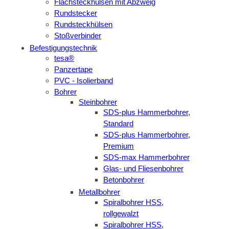
Flachsteckhülsen mit Abzweig
Rundstecker
Rundsteckhülsen
Stoßverbinder
Befestigungstechnik
tesa®
Panzertape
PVC - Isolierband
Bohrer
Steinbohrer
SDS-plus Hammerbohrer,
Standard
SDS-plus Hammerbohrer,
Premium
SDS-max Hammerbohrer
Glas- und Fliesenbohrer
Betonbohrer
Metallbohrer
Spiralbohrer HSS,
rollgewalzt
Spiralbohrer HSS,