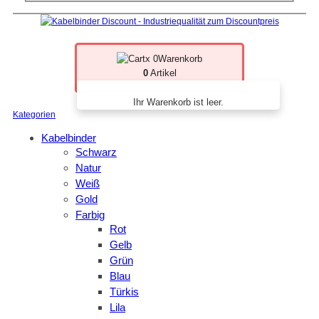
x 0
Warenkorb
0
Artikel
Ihr Warenkorb ist leer.
Kategorien
Kabelbinder
Schwarz
Natur
Weiß
Gold
Farbig
Rot
Gelb
Grün
Blau
Türkis
Lila