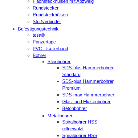
Flachsteckhülsen mit Abzweig
Rundstecker
Rundsteckhülsen
Stoßverbinder
Befestigungstechnik
tesa®
Panzertape
PVC - Isolierband
Bohrer
Steinbohrer
SDS-plus Hammerbohrer,
Standard
SDS-plus Hammerbohrer,
Premium
SDS-max Hammerbohrer
Glas- und Fliesenbohrer
Betonbohrer
Metallbohrer
Spiralbohrer HSS,
rollgewalzt
Spiralbohrer HSS,