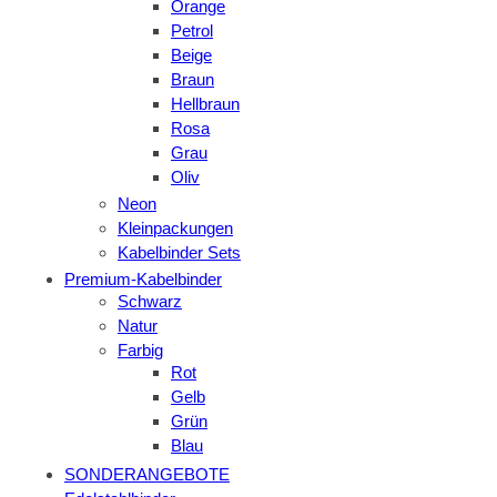
Orange
Petrol
Beige
Braun
Hellbraun
Rosa
Grau
Oliv
Neon
Kleinpackungen
Kabelbinder Sets
Premium-Kabelbinder
Schwarz
Natur
Farbig
Rot
Gelb
Grün
Blau
SONDERANGEBOTE