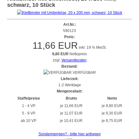
schwarz, 10 Stück
Art.Nr.:
590123
Preis:
11,66 EUR
inkl. 19 % MwSt.
9,80 EUR
Nettopreis
zzgl.
Versandkosten
Bestand:
VERFÜGBAR
Lieferzeit:
1-2 Werktage
Mengenrabatt:
Staffelpreise
Brutto
Netto
1 - 4 VP.
je 11,66 EUR
je 9,80 EUR
5 - 9 VP.
je 11,07 EUR
je 9,30 EUR
ab 10 VP.
je 10,41 EUR
je 8,75 EUR
Sondermengen? - bitte hier anfragen