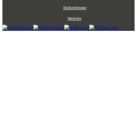
Stoßverbinder
Wellrohr
Kabelbinder Discount - Industriequalität zum Discountpreis © 2026
mod
ified eCommerce Shopsoftware © 2009-2026