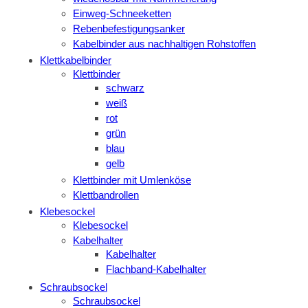
Einweg-Schneeketten
Rebenbefestigungsanker
Kabelbinder aus nachhaltigen Rohstoffen
Klettkabelbinder
Klettbinder
schwarz
weiß
rot
grün
blau
gelb
Klettbinder mit Umlenköse
Klettbandrollen
Klebesockel
Klebesockel
Kabelhalter
Kabelhalter
Flachband-Kabelhalter
Schraubsockel
Schraubsockel