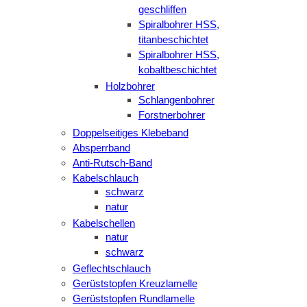
geschliffen
Spiralbohrer HSS,
titanbeschichtet
Spiralbohrer HSS,
kobaltbeschichtet
Holzbohrer
Schlangenbohrer
Forstnerbohrer
Doppelseitiges Klebeband
Absperrband
Anti-Rutsch-Band
Kabelschlauch
schwarz
natur
Kabelschellen
natur
schwarz
Geflechtschlauch
Gerüststopfen Kreuzlamelle
Gerüststopfen Rundlamelle