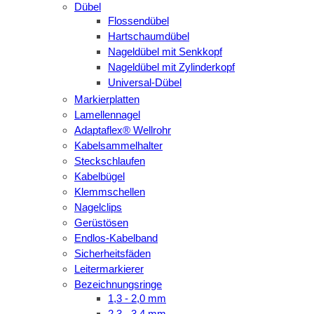
Dübel
Flossendübel
Hartschaumdübel
Nageldübel mit Senkkopf
Nageldübel mit Zylinderkopf
Universal-Dübel
Markierplatten
Lamellennagel
Adaptaflex® Wellrohr
Kabelsammelhalter
Steckschlaufen
Kabelbügel
Klemmschellen
Nagelclips
Gerüstösen
Endlos-Kabelband
Sicherheitsfäden
Leitermarkierer
Bezeichnungsringe
1,3 - 2,0 mm
2,3 - 3,4 mm