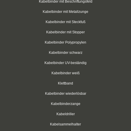
Kabelbinder für Rundkörper
Kabelbinder mit Beschriftungsfeld
Kabelbinder mit Metallzunge
Kabelbinder mit Schraubhalter
Kabelbinder mit Steckfuß
Kabelbinder aus PP-Polypropylen
Kabelbinder mit Stopper
Kabelbinder mit Zurrlasche
Kabelbinder Polypropylen
wiederlösbar mit Nummerierung
Kabelbinder schwarz
Einweg-Schneeketten
Kabelbinder UV-beständig
Kabelbinder weiß
Rebenbefestigungsanker
Klettband
Kabelbinder aus nachhaltigen Rohstoffen
Kabelbinder wiederlösbar
Klettkabelbinder
Kabelbinderzange
Klettbinder
Kabeldriller
schwarz
Kabelsammelhalter