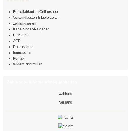
Mehrzweckbinder
Bestellablauf im Onlineshop
Versandkosten & Lieferzeiten
Mehrzweckbinder PA66
Zahlungsarten
Kabelbinder-Ratgeber
Mehrzweckbinder PE
Hilfe (FAQ)
AGB
Kugelbinder / Kabeldriller
Datenschutz
Impressum
schwarz
Kontakt
Widerrufsformular
natur
Zahlungs- & Versandmöglichkeiten
farbig
Zahlung
mit Steckfuß
Versand
PE-Binder
Bindestreifen