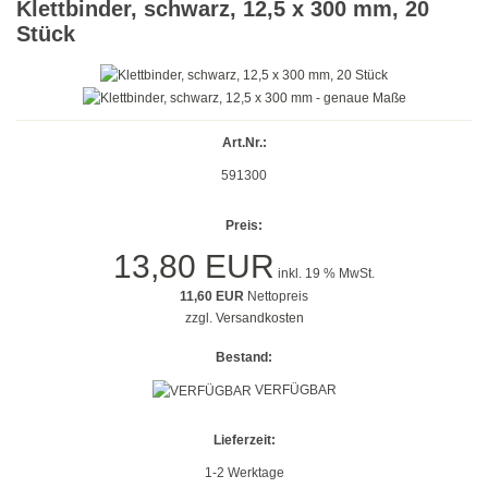
Klettbinder, schwarz, 12,5 x 300 mm, 20
Gold
Stück
Farbig
Rot
Art.Nr.:
Gelb
591300
Grün
Preis:
Blau
13,80 EUR
inkl. 19 % MwSt.
11,60 EUR
Nettopreis
Türkis
zzgl.
Versandkosten
Lila
Bestand:
VERFÜGBAR
Orange
Petrol
Lieferzeit:
1-2 Werktage
Beige