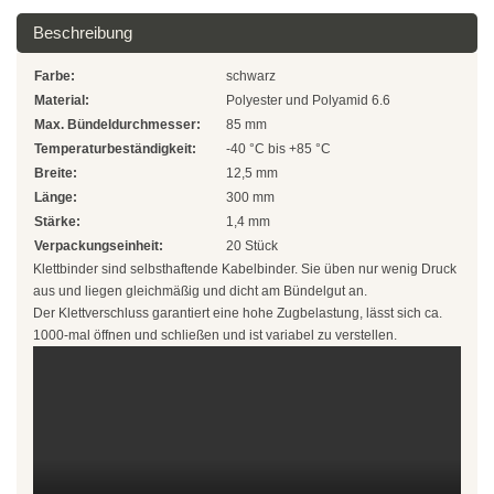
Natur
Beschreibung
Farbig
Farbe:
schwarz
Material:
Polyester und Polyamid 6.6
Rot
Max. Bündeldurchmesser:
85 mm
Gelb
Temperaturbeständigkeit:
-40 °C bis +85 °C
Breite:
12,5 mm
Grün
Länge:
300 mm
Stärke:
1,4 mm
Blau
Verpackungseinheit:
20 Stück
Klettbinder sind selbsthaftende Kabelbinder. Sie üben nur wenig Druck
SONDERANGEBOTE
aus und liegen gleichmäßig und dicht am Bündelgut an.
Der Klettverschluss garantiert eine hohe Zugbelastung, lässt sich ca.
1000-mal öffnen und schließen und ist variabel zu verstellen.
Edelstahlbinder
Edelstahlbinder 304 SS
Edelstahlbinder 316 SS
Edelstahlbinder mit Beschichtung