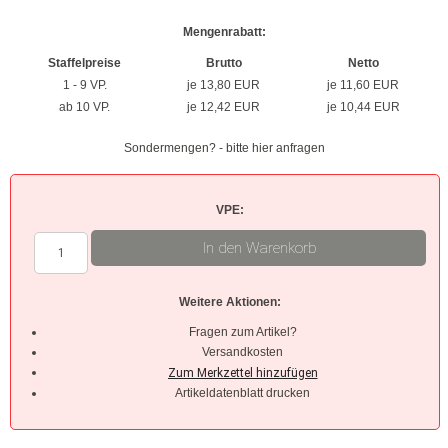
Mengenrabatt:
Braun
Staffelpreise
Brutto
Netto
Hellbraun
1 - 9 VP.
je 13,80 EUR
je 11,60 EUR
ab 10 VP.
je 12,42 EUR
je 10,44 EUR
Rosa
Sondermengen? - bitte hier anfragen
Grau
Oliv
VPE:
In den Warenkorb
Neon
Kleinpackungen
Weitere Aktionen:
Fragen zum Artikel?
Kabelbinder Sets
Versandkosten
Premium-Kabelbinder
Artikeldatenblatt drucken
Schwarz