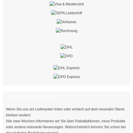
mit Steckfuß
Spezial - Kabelbinder
Kabelbinder UV-beständig
Kabelbinder aus PA 6
Kabelbinder detektierbar
Kabelbinder hitzestabilisiert
Kabelbinder hitzebeständig
Kabelbinder hochhitzebeständig
Newsletter-Anmeldung
Kabelbinder flammenbeständig
Wenn Sie uns als Lieferanten listen oder einfach auf dem neuesten Stand
Kabelbinder aus PA 12
bleiben wollen!
Alle zwei Wochen informieren wir Sie über Rabattaktionen, neue Produkte
Doppelbinder mit Drehgelenk
oder andere relevante Neuerungen. Wahrscheinlich können Sie schon bei
der nächsten Bestellung sparen!