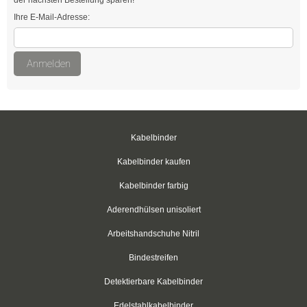
Easy-Cut Kabelbinder
Ihre E-Mail-Adresse:
Kabelbinder mit Stopper
Anmelden
Kabelbinder kälteresistent
Befestigungsbinder für Bolzen
mit verlängertem Kopf
Kabelbinder
Kabelbinder mit Edge-Clip
Kabelbinder kaufen
Kabelbinder mit Befestigungsöse
Kabelbinder farbig
Aderendhülsen unisoliert
Kabelbinder mit Beschriftungsfeld
Arbeitshandschuhe Nitril
Kabelbinder mit Steckfuß
Bindestreifen
Kabelbinder mit Metallzunge
Detektierbare Kabelbinder
Natur
Edelstahlkabelbinder