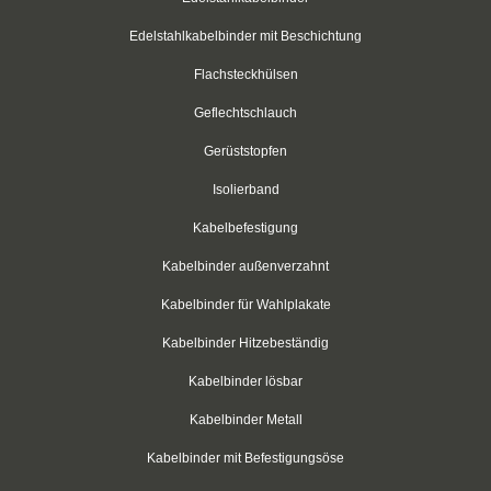
Schwarz
Edelstahlkabelbinder mit Beschichtung
Flachsteckhülsen
Thomas & Betts
Geflechtschlauch
Kabelbinder mit Lamellenfuß
Gerüststopfen
Kabelbinder für den Fahrzeugbau
Isolierband
Kabelbinder für Einlochmontage
Kabelbefestigung
Doppelkopfbinder
Kabelbinder außenverzahnt
Kabelbinder für Wahlplakate
Kabelbinder mit Flachkopf
Kabelbinder Hitzebeständig
Kabelbinder mit Schnellöffner
Kabelbinder lösbar
Kabelbinder mit Haken
Kabelbinder Metall
Kabelbinder außenverzahnt
Kabelbinder mit Befestigungsöse