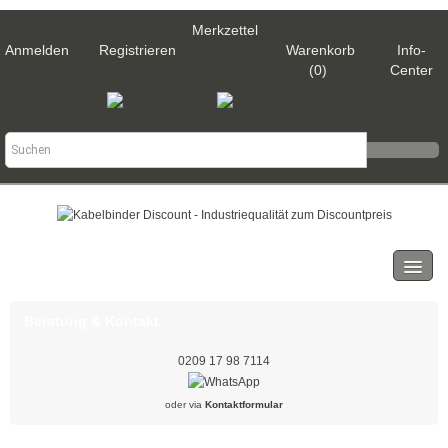
Merkzettel
Anmelden
Registrieren
Warenkorb
Info-
(0)
Center
Kategorien
Kabelbinder
Beratung & Kontakt
Schwarz
0209 17 98 7114
Natur
oder via
Kontaktformular
Weiß