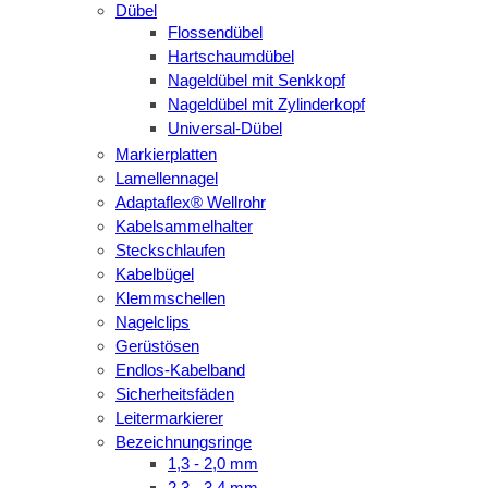
Dübel
Flossendübel
Hartschaumdübel
Nageldübel mit Senkkopf
Nageldübel mit Zylinderkopf
Universal-Dübel
Markierplatten
Lamellennagel
Adaptaflex® Wellrohr
Kabelsammelhalter
Steckschlaufen
Kabelbügel
Klemmschellen
Nagelclips
Gerüstösen
Endlos-Kabelband
Sicherheitsfäden
Leitermarkierer
Bezeichnungsringe
1,3 - 2,0 mm
2,3 - 3,4 mm