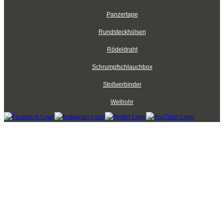
Panzertape
Rundsteckhülsen
Rödeldraht
Schrumpfschlauchbox
Stoßverbinder
Wellrohr
Kabelbinder Discount - Industriequalität zum Discountpreis © 2026
mod
ified eCommerce Shopsoftware © 2009-2026