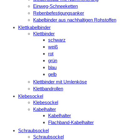
Einweg-Schneeketten
Rebenbefestigungsanker
Kabelbinder aus nachhaltigen Rohstoffen
Klettkabelbinder
Klettbinder
schwarz
weiß
rot
grün
blau
gelb
Klettbinder mit Umlenköse
Klettbandrollen
Klebesockel
Klebesockel
Kabelhalter
Kabelhalter
Flachband-Kabelhalter
Schraubsockel
Schraubsockel