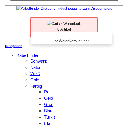
x 0
Warenkorb
0
Artikel
Ihr Warenkorb ist leer.
Kategorien
Kabelbinder
Schwarz
Natur
Weiß
Gold
Farbig
Rot
Gelb
Grün
Blau
Türkis
Lila