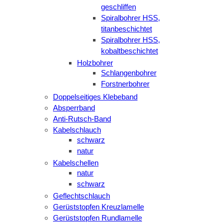
geschliffen
Spiralbohrer HSS,
titanbeschichtet
Spiralbohrer HSS,
kobaltbeschichtet
Holzbohrer
Schlangenbohrer
Forstnerbohrer
Doppelseitiges Klebeband
Absperrband
Anti-Rutsch-Band
Kabelschlauch
schwarz
natur
Kabelschellen
natur
schwarz
Geflechtschlauch
Gerüststopfen Kreuzlamelle
Gerüststopfen Rundlamelle