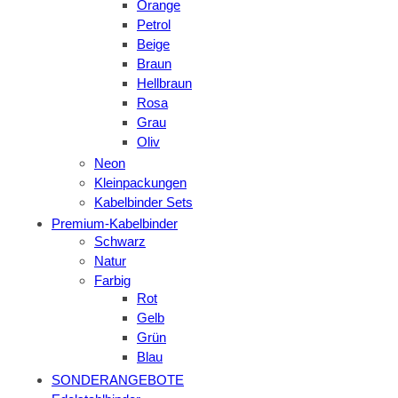
Orange
Petrol
Beige
Braun
Hellbraun
Rosa
Grau
Oliv
Neon
Kleinpackungen
Kabelbinder Sets
Premium-Kabelbinder
Schwarz
Natur
Farbig
Rot
Gelb
Grün
Blau
SONDERANGEBOTE