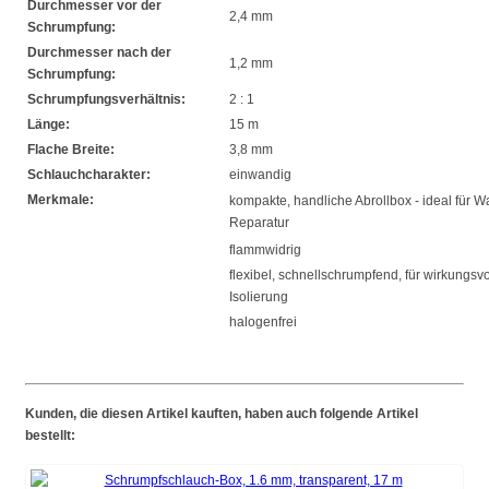
Durchmesser vor der
2,4 mm
Schrumpfung:
Durchmesser nach der
1,2 mm
Schrumpfung:
Schrumpfungsverhältnis:
2 : 1
Länge:
15 m
Flache Breite:
3,8 mm
Schlauchcharakter:
einwandig
Merkmale:
kompakte, handliche Abrollbox - ideal für 
Reparatur
flammwidrig
flexibel, schnellschrumpfend, für wirkungsvo
Isolierung
halogenfrei
Kunden, die diesen Artikel kauften, haben auch folgende Artikel
bestellt: