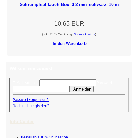
Schrumpfschlauch-Box, 3,2 mm, schwarz, 10 m
10,65 EUR
( inkl. 19 % MwSt. zzgl.
Versandkosten
)
In den Warenkorb
Willkommen zurück!
E-Mail-Adresse:
Passwort:
Anmelden
Passwort vergessen?
Noch nicht registriert?
Info-Center
Bestellablauf im Onlineshop