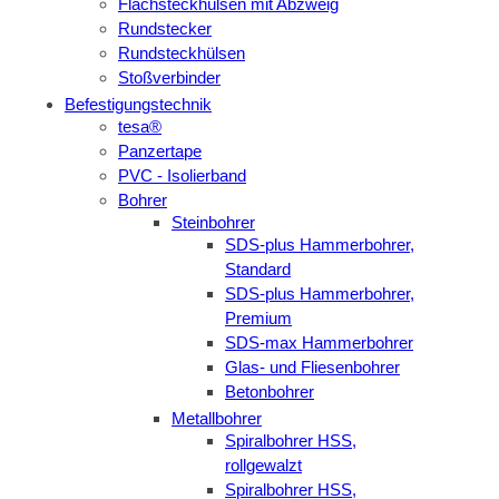
Flachsteckhülsen mit Abzweig
Rundstecker
Rundsteckhülsen
Stoßverbinder
Befestigungstechnik
tesa®
Panzertape
PVC - Isolierband
Bohrer
Steinbohrer
SDS-plus Hammerbohrer,
Standard
SDS-plus Hammerbohrer,
Premium
SDS-max Hammerbohrer
Glas- und Fliesenbohrer
Betonbohrer
Metallbohrer
Spiralbohrer HSS,
rollgewalzt
Spiralbohrer HSS,