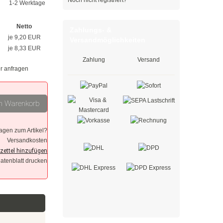
Noch nicht registriert?
1-2 Werktage
Netto
Zahlungs- &
je 9,20 EUR
Versandmöglichkeiten
je 8,33 EUR
Zahlung
Versand
r anfragen
n Warenkorb
agen zum Artikel?
Versandkosten
datenblatt drucken