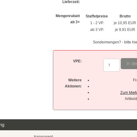
Lieferzeit:
Mengenrabatt
Staffelpreise
Brutto
ab 3+
1 - 2 VP.
je 10,95 EUR
ab 3 VP.
je 9,91 EUR
Sondermengen? - bitte hie
VPE:
In de
Weitere
Fr
Aktionen:
Artikel
ng
transparent