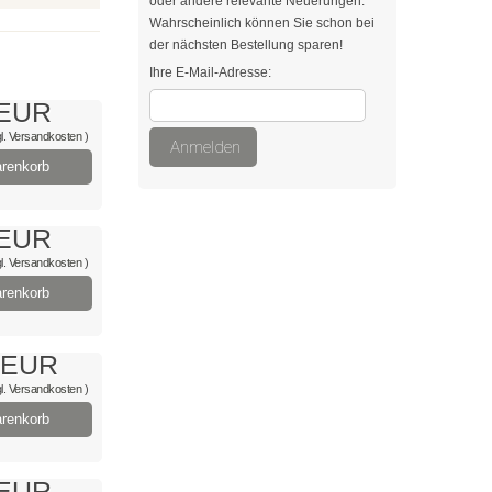
oder andere relevante Neuerungen.
Wahrscheinlich können Sie schon bei
der nächsten Bestellung sparen!
Ihre E-Mail-Adresse:
 EUR
l.
Versandkosten
)
Anmelden
renkorb
 EUR
l.
Versandkosten
)
renkorb
 EUR
l.
Versandkosten
)
renkorb
 EUR