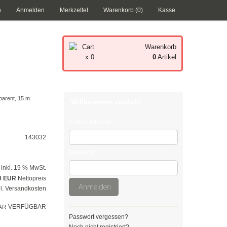
n
Anmelden
Merkzettel
Warenkorb (0)
Kasse
Warenkorb
x 0
0
Artikel
Ihr Warenkorb ist leer.
parent, 15 m
Willkommen zurück!
E-Mail-Adresse:
143032
Passwort:
inkl. 19 % MwSt.
0 EUR
Nettopreis
Anmelden
l.
Versandkosten
VERFÜGBAR
Passwort vergessen?