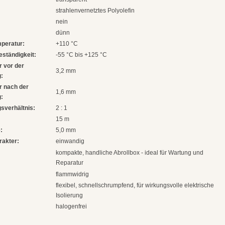
strahlenvernetztes Polyolefin
nein
dünn
peratur:
+110 °C
ständigkeit:
-55 °C bis +125 °C
 vor der
3,2 mm
:
 nach der
1,6 mm
:
sverhältnis:
2 : 1
15 m
:
5,0 mm
rakter:
einwandig
kompakte, handliche Abrollbox - ideal für Wartung und
Reparatur
flammwidrig
flexibel, schnellschrumpfend, für wirkungsvolle elektrische
Isolierung
halogenfrei