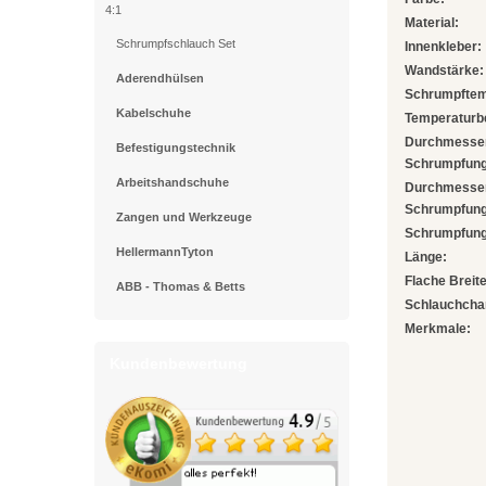
4:1
Material:
Schrumpfschlauch Set
Innenkleber:
Wandstärke:
Aderendhülsen
Schrumpftem
Kabelschuhe
Temperaturbe
Durchmesser
Befestigungstechnik
Schrumpfung
Arbeitshandschuhe
Durchmesser
Schrumpfung
Zangen und Werkzeuge
Schrumpfung
HellermannTyton
Länge:
Flache Breite
ABB - Thomas & Betts
Schlauchcha
Merkmale:
Kundenbewertung