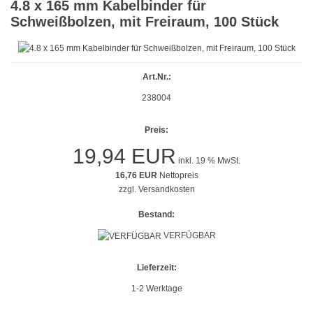
4.8 x 165 mm Kabelbinder für
Gold
Schweißbolzen, mit Freiraum, 100 Stück
Farbig
Rot
Art.Nr.:
238004
Gelb
Preis:
Grün
19,94 EUR
inkl. 19 % MwSt.
Blau
16,76 EUR
Nettopreis
zzgl.
Versandkosten
Türkis
Bestand:
Lila
VERFÜGBAR
Orange
Lieferzeit:
Petrol
1-2 Werktage
Beige