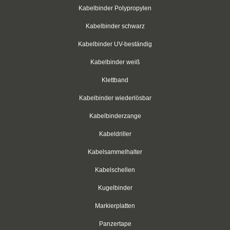
Kabelbinder für Rundkörper
Kabelbinder Polypropylen
Kabelbinder mit Schraubhalter
Kabelbinder schwarz
Kabelbinder UV-beständig
Kabelbinder aus PP-Polypropylen
Kabelbinder weiß
Kabelbinder mit Zurrlasche
Klettband
wiederlösbar mit Nummerierung
Kabelbinder wiederlösbar
Einweg-Schneeketten
Kabelbinderzange
Rebenbefestigungsanker
Kabeldriller
Kabelsammelhalter
Kabelbinder aus nachhaltigen Rohstoffen
Kabelschellen
Klettkabelbinder
Kugelbinder
Klettbinder
Markierplatten
schwarz
Panzertape