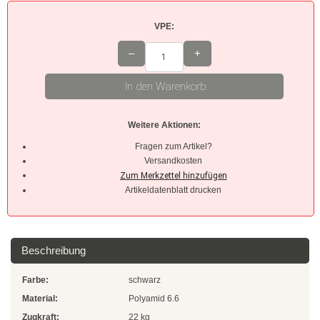
VPE:
Braun
–
+
Hellbraun
In den Warenkorb
Rosa
Grau
Weitere Aktionen:
Fragen zum Artikel?
Oliv
Versandkosten
Neon
Artikeldatenblatt drucken
Kleinpackungen
Kabelbinder Sets
Beschreibung
Premium-Kabelbinder
Farbe:
schwarz
Schwarz
Material:
Polyamid 6.6
Zugkraft:
22 kg