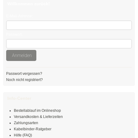
Willkommen zurück!
Edelstahlkabelbinder, wiederlösbar
E-Mail-Adresse:
Edelstahlbinder mit Leiterverschluss
Edelstahlbinder mit Welle
Passwort:
Edelstahlmarkierplatten
Anmelden
Edelstahlschraubsockel
Kabelbinder wiederlösbar
Passwort vergessen?
Noch nicht registriert?
schwarz
natur
Info-Center
farbig
Bestellablauf im Onlineshop
Versandkosten & Lieferzeiten
außenverzahnt
Zahlungsarten
Kabelbinder-Ratgeber
Hilfe (FAQ)
mit Nummerierung