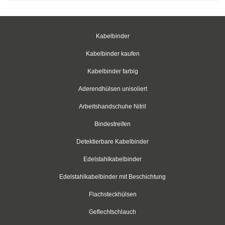
Easy-Cut Kabelbinder
Kabelbinder mit Stopper
Kabelbinder
Kabelbinder kälteresistent
Kabelbinder kaufen
Kabelbinder farbig
Befestigungsbinder für Bolzen
Aderendhülsen unisoliert
mit verlängertem Kopf
Arbeitshandschuhe Nitril
Kabelbinder mit Edge-Clip
Bindestreifen
Kabelbinder mit Befestigungsöse
Detektierbare Kabelbinder
Kabelbinder mit Beschriftungsfeld
Edelstahlkabelbinder
Edelstahlkabelbinder mit Beschichtung
Kabelbinder mit Steckfuß
Flachsteckhülsen
Kabelbinder mit Metallzunge
Geflechtschlauch
Natur