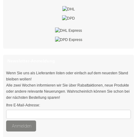
mit Steckfuß
Spezial - Kabelbinder
Kabelbinder UV-beständig
Kabelbinder aus PA 6
Kabelbinder detektierbar
Newsletter-Anmeldung
Kabelbinder hitzestabilisiert
Wenn Sie uns als Lieferanten listen oder einfach auf dem neuesten Stand
Kabelbinder hitzebeständig
bleiben wollen!
Alle zwei Wochen informieren wir Sie über Rabattaktionen, neue Produkte
Kabelbinder hochhitzebeständig
oder andere relevante Neuerungen. Wahrscheinlich können Sie schon bei
der nächsten Bestellung sparen!
Kabelbinder flammenbeständig
Ihre E-Mail-Adresse:
Kabelbinder aus PA 12
Anmelden
Doppelbinder mit Drehgelenk