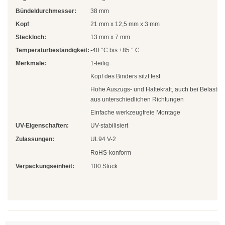
Natur
Bündeldurchmesser:
38 mm
Kopf
:
21 mm x 12,5 mm x 3 mm
Farbig
Steckloch:
13 mm x 7 mm
Rot
Temperaturbeständigkeit:
-40 °C bis +85 ° C
Merkmale:
1-teilig
Gelb
Kopf des Binders sitzt fest
Grün
Hohe Auszugs- und Haltekraft, auch bei Belastu
aus unterschiedlichen Richtungen
Blau
Einfache werkzeugfreie Montage
UV-Eigenschaften:
UV-stabilisiert
SONDERANGEBOTE
Zulassungen:
UL94 V-2
RoHS-konform
Edelstahlbinder
Verpackungseinheit:
100 Stück
Edelstahlbinder 304 SS
Edelstahlbinder 316 SS
Edelstahlbinder mit Beschichtung