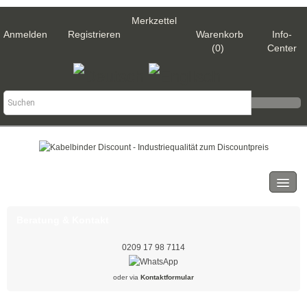
Merkzettel
Anmelden
Registrieren
Warenkorb
Info-
(0)
Center
Kategorien
Kabelbinder
Beratung & Kontakt
Schwarz
0209 17 98 7114
Natur
oder via
Kontaktformular
Weiß