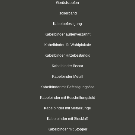
Gerüststopfen
Schwarz
Isolierband
Thomas & Betts
Kabelbefestigung
Kabelbinder außenverzahnt
Kabelbinder mit Lamellenfuß
Kabelbinder für Wahlplakate
Kabelbinder für den Fahrzeugbau
Kabelbinder Hitzebeständig
Kabelbinder für Einlochmontage
Kabelbinder lösbar
Doppelkopfbinder
Kabelbinder Metall
Kabelbinder mit Flachkopf
Kabelbinder mit Befestigungsöse
Kabelbinder mit Beschriftungsfeld
Kabelbinder mit Schnellöffner
Kabelbinder mit Metallzunge
Kabelbinder mit Haken
Kabelbinder mit Steckfuß
Kabelbinder außenverzahnt
Kabelbinder mit Stopper