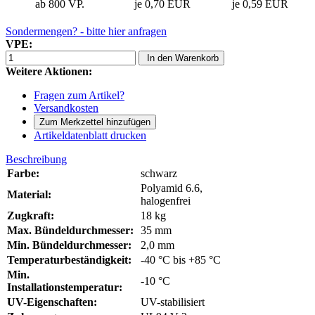
ab 800 VP.
je 0,70 EUR
je 0,59 EUR
Sondermengen? - bitte hier anfragen
VPE:
In den Warenkorb
Weitere Aktionen:
Fragen zum Artikel?
Versandkosten
Artikeldatenblatt drucken
Beschreibung
Farbe:
schwarz
Polyamid 6.6,
Material:
halogenfrei
Zugkraft:
18 kg
Max. Bündeldurchmesser:
35 mm
Min. Bündeldurchmesser:
2,0 mm
Temperaturbeständigkeit:
-40 °C bis +85 °C
Min.
-10 °C
Installationstemperatur:
UV-Eigenschaften:
UV-stabilisiert