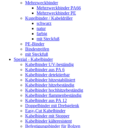
Mehrzweckbinder
Mehrzweckbinder PA66
Mehrzweckbinder PE
Kugelbinder / Kabeldriller
schwarz
natur
farbig
mit Steckfuß
PE-Binder
Bindestreifen
mit Steckfuß
Spezial - Kabelbinder
Kabelbinder UV-beständig
Kabelbinder aus PA 6
Kabelbinder detektierbar
Kabelbinder hitzestabilisiert
Kabelbinder hitzebeständig
Kabelbinder hochhitzebeständig
Kabelbinder flammenbeständig
Kabelbinder aus PA 12
Doppelbinder mit Drehgelenk
Easy-Cut Kabelbinder
Kabelbinder mit Stopper
Kabelbinder kälteresistent
Befestigungsbinder für Bolzen