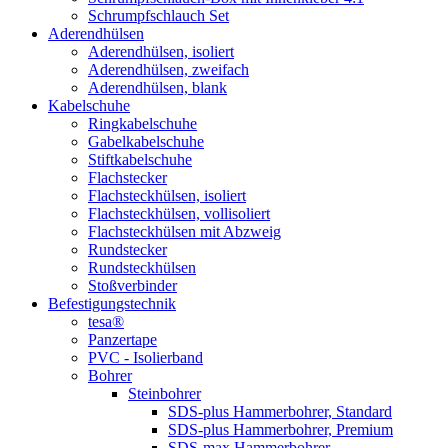
Schrumpfschlauch Set
Aderendhülsen
Aderendhülsen, isoliert
Aderendhülsen, zweifach
Aderendhülsen, blank
Kabelschuhe
Ringkabelschuhe
Gabelkabelschuhe
Stiftkabelschuhe
Flachstecker
Flachsteckhülsen, isoliert
Flachsteckhülsen, vollisoliert
Flachsteckhülsen mit Abzweig
Rundstecker
Rundsteckhülsen
Stoßverbinder
Befestigungstechnik
tesa®
Panzertape
PVC - Isolierband
Bohrer
Steinbohrer
SDS-plus Hammerbohrer, Standard
SDS-plus Hammerbohrer, Premium
SDS-max Hammerbohrer