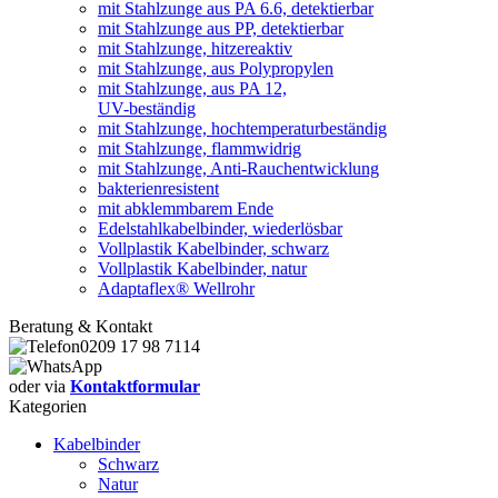
mit Stahlzunge aus PA 6.6, detektierbar
mit Stahlzunge aus PP, detektierbar
mit Stahlzunge, hitzereaktiv
mit Stahlzunge, aus Polypropylen
mit Stahlzunge, aus PA 12,
UV-beständig
mit Stahlzunge, hochtemperaturbeständig
mit Stahlzunge, flammwidrig
mit Stahlzunge, Anti-Rauchentwicklung
bakterienresistent
mit abklemmbarem Ende
Edelstahlkabelbinder, wiederlösbar
Vollplastik Kabelbinder, schwarz
Vollplastik Kabelbinder, natur
Adaptaflex® Wellrohr
Beratung & Kontakt
0209 17 98 7114
oder via
Kontaktformular
Kategorien
Kabelbinder
Schwarz
Natur