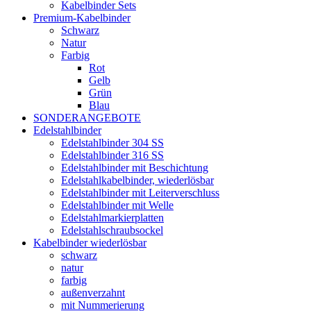
Kabelbinder Sets
Premium-Kabelbinder
Schwarz
Natur
Farbig
Rot
Gelb
Grün
Blau
SONDERANGEBOTE
Edelstahlbinder
Edelstahlbinder 304 SS
Edelstahlbinder 316 SS
Edelstahlbinder mit Beschichtung
Edelstahlkabelbinder, wiederlösbar
Edelstahlbinder mit Leiterverschluss
Edelstahlbinder mit Welle
Edelstahlmarkierplatten
Edelstahlschraubsockel
Kabelbinder wiederlösbar
schwarz
natur
farbig
außenverzahnt
mit Nummerierung