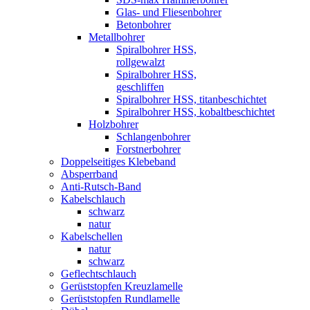
Glas- und Fliesenbohrer
Betonbohrer
Metallbohrer
Spiralbohrer HSS,
rollgewalzt
Spiralbohrer HSS,
geschliffen
Spiralbohrer HSS, titanbeschichtet
Spiralbohrer HSS, kobaltbeschichtet
Holzbohrer
Schlangenbohrer
Forstnerbohrer
Doppelseitiges Klebeband
Absperrband
Anti-Rutsch-Band
Kabelschlauch
schwarz
natur
Kabelschellen
natur
schwarz
Geflechtschlauch
Gerüststopfen Kreuzlamelle
Gerüststopfen Rundlamelle