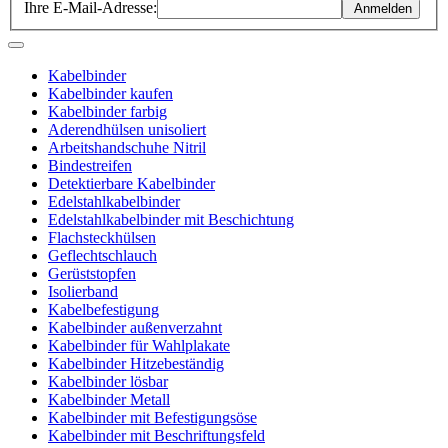
Ihre E-Mail-Adresse:
Anmelden
Kabelbinder
Kabelbinder kaufen
Kabelbinder farbig
Aderendhülsen unisoliert
Arbeitshandschuhe Nitril
Bindestreifen
Detektierbare Kabelbinder
Edelstahlkabelbinder
Edelstahlkabelbinder mit Beschichtung
Flachsteckhülsen
Geflechtschlauch
Gerüststopfen
Isolierband
Kabelbefestigung
Kabelbinder außenverzahnt
Kabelbinder für Wahlplakate
Kabelbinder Hitzebeständig
Kabelbinder lösbar
Kabelbinder Metall
Kabelbinder mit Befestigungsöse
Kabelbinder mit Beschriftungsfeld