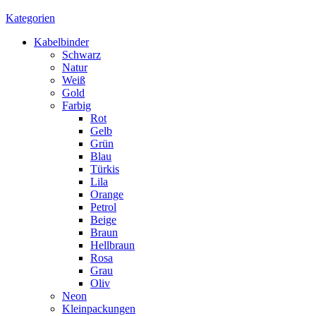
Kategorien
Kabelbinder
Schwarz
Natur
Weiß
Gold
Farbig
Rot
Gelb
Grün
Blau
Türkis
Lila
Orange
Petrol
Beige
Braun
Hellbraun
Rosa
Grau
Oliv
Neon
Kleinpackungen