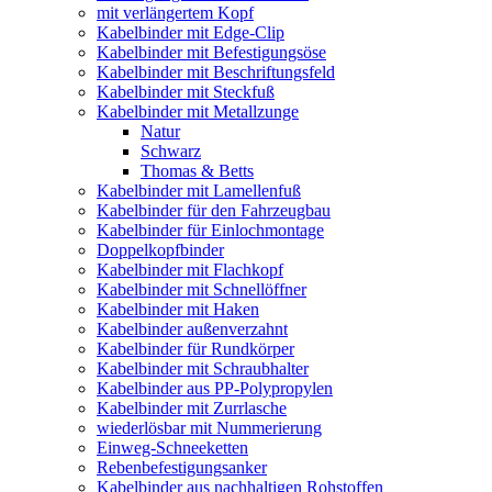
mit verlängertem Kopf
Kabelbinder mit Edge-Clip
Kabelbinder mit Befestigungsöse
Kabelbinder mit Beschriftungsfeld
Kabelbinder mit Steckfuß
Kabelbinder mit Metallzunge
Natur
Schwarz
Thomas & Betts
Kabelbinder mit Lamellenfuß
Kabelbinder für den Fahrzeugbau
Kabelbinder für Einlochmontage
Doppelkopfbinder
Kabelbinder mit Flachkopf
Kabelbinder mit Schnellöffner
Kabelbinder mit Haken
Kabelbinder außenverzahnt
Kabelbinder für Rundkörper
Kabelbinder mit Schraubhalter
Kabelbinder aus PP-Polypropylen
Kabelbinder mit Zurrlasche
wiederlösbar mit Nummerierung
Einweg-Schneeketten
Rebenbefestigungsanker
Kabelbinder aus nachhaltigen Rohstoffen