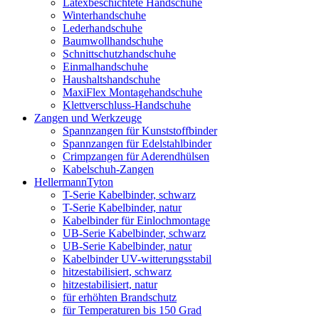
Latexbeschichtete Handschuhe
Winterhandschuhe
Lederhandschuhe
Baumwollhandschuhe
Schnittschutzhandschuhe
Einmalhandschuhe
Haushaltshandschuhe
MaxiFlex Montagehandschuhe
Klettverschluss-Handschuhe
Zangen und Werkzeuge
Spannzangen für Kunststoffbinder
Spannzangen für Edelstahlbinder
Crimpzangen für Aderendhülsen
Kabelschuh-Zangen
HellermannTyton
T-Serie Kabelbinder, schwarz
T-Serie Kabelbinder, natur
Kabelbinder für Einlochmontage
UB-Serie Kabelbinder, schwarz
UB-Serie Kabelbinder, natur
Kabelbinder UV-witterungsstabil
hitzestabilisiert, schwarz
hitzestabilisiert, natur
für erhöhten Brandschutz
für Temperaturen bis 150 Grad