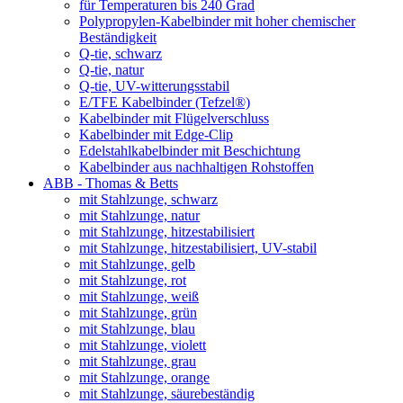
für Temperaturen bis 240 Grad
Polypropylen-Kabelbinder mit hoher chemischer
Beständigkeit
Q-tie, schwarz
Q-tie, natur
Q-tie, UV-witterungsstabil
E/TFE Kabelbinder (Tefzel®)
Kabelbinder mit Flügelverschluss
Kabelbinder mit Edge-Clip
Edelstahlkabelbinder mit Beschichtung
Kabelbinder aus nachhaltigen Rohstoffen
ABB - Thomas & Betts
mit Stahlzunge, schwarz
mit Stahlzunge, natur
mit Stahlzunge, hitzestabilisiert
mit Stahlzunge, hitzestabilisiert, UV-stabil
mit Stahlzunge, gelb
mit Stahlzunge, rot
mit Stahlzunge, weiß
mit Stahlzunge, grün
mit Stahlzunge, blau
mit Stahlzunge, violett
mit Stahlzunge, grau
mit Stahlzunge, orange
mit Stahlzunge, säurebeständig