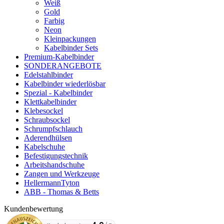
Weiß
Gold
Farbig
Neon
Kleinpackungen
Kabelbinder Sets
Premium-Kabelbinder
SONDERANGEBOTE
Edelstahlbinder
Kabelbinder wiederlösbar
Spezial - Kabelbinder
Klettkabelbinder
Klebesockel
Schraubsockel
Schrumpfschlauch
Aderendhülsen
Kabelschuhe
Befestigungstechnik
Arbeitshandschuhe
Zangen und Werkzeuge
HellermannTyton
ABB - Thomas & Betts
Kundenbewertung