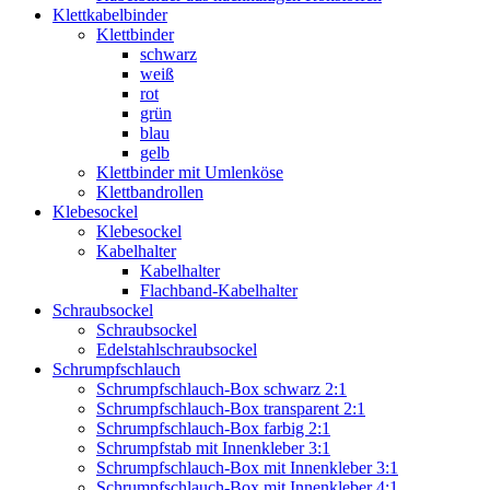
Klettkabelbinder
Klettbinder
schwarz
weiß
rot
grün
blau
gelb
Klettbinder mit Umlenköse
Klettbandrollen
Klebesockel
Klebesockel
Kabelhalter
Kabelhalter
Flachband-Kabelhalter
Schraubsockel
Schraubsockel
Edelstahlschraubsockel
Schrumpfschlauch
Schrumpfschlauch-Box schwarz 2:1
Schrumpfschlauch-Box transparent 2:1
Schrumpfschlauch-Box farbig 2:1
Schrumpfstab mit Innenkleber 3:1
Schrumpfschlauch-Box mit Innenkleber 3:1
Schrumpfschlauch-Box mit Innenkleber 4:1