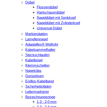
Dübel
Flossendübel
Hartschaumdübel
Nageldübel mit Senkkopf
Nageldübel mit Zylinderkopf
Universal-Dübel
Markierplatten
Lamellennagel
Adaptaflex® Wellrohr
Kabelsammelhalter
Steckschlaufen
Kabelbügel
Klemmschellen
Nagelclips
Gerüstösen
Endlos-Kabelband
Sicherheitsfäden
Leitermarkierer
Bezeichnungsringe
1,3 - 2,0 mm
2,3 - 3,4 mm