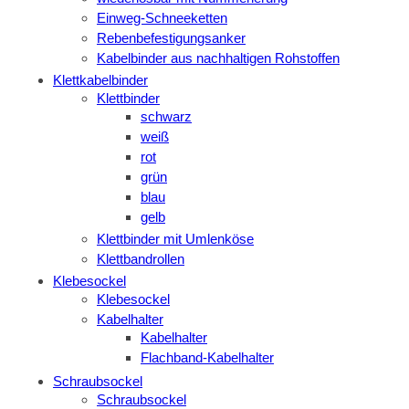
Einweg-Schneeketten
Rebenbefestigungsanker
Kabelbinder aus nachhaltigen Rohstoffen
Klettkabelbinder
Klettbinder
schwarz
weiß
rot
grün
blau
gelb
Klettbinder mit Umlenköse
Klettbandrollen
Klebesockel
Klebesockel
Kabelhalter
Kabelhalter
Flachband-Kabelhalter
Schraubsockel
Schraubsockel