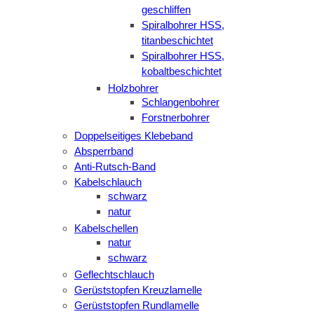
geschliffen
Spiralbohrer HSS,
titanbeschichtet
Spiralbohrer HSS,
kobaltbeschichtet
Holzbohrer
Schlangenbohrer
Forstnerbohrer
Doppelseitiges Klebeband
Absperrband
Anti-Rutsch-Band
Kabelschlauch
schwarz
natur
Kabelschellen
natur
schwarz
Geflechtschlauch
Gerüststopfen Kreuzlamelle
Gerüststopfen Rundlamelle