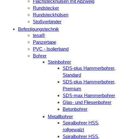
Flachsteckhülsen mit Abzweig
Rundstecker
Rundsteckhülsen
Stoßverbinder
Befestigungstechnik
tesa®
Panzertape
PVC - Isolierband
Bohrer
Steinbohrer
SDS-plus Hammerbohrer,
Standard
SDS-plus Hammerbohrer,
Premium
SDS-max Hammerbohrer
Glas- und Fliesenbohrer
Betonbohrer
Metallbohrer
Spiralbohrer HSS,
rollgewalzt
Spiralbohrer HSS,