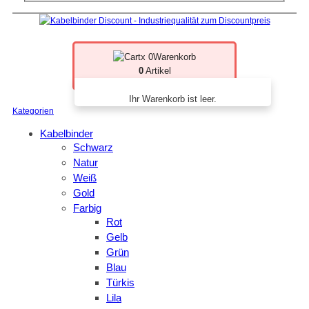
x 0
Warenkorb
0
Artikel
Ihr Warenkorb ist leer.
Kategorien
Kabelbinder
Schwarz
Natur
Weiß
Gold
Farbig
Rot
Gelb
Grün
Blau
Türkis
Lila