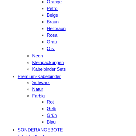
Orange
Petrol
Beige
Braun
Hellbraun
Rosa
Grau
Oliv
Neon
Kleinpackungen
Kabelbinder Sets
Premium-Kabelbinder
Schwarz
Natur
Farbig
Rot
Gelb
Grün
Blau
SONDERANGEBOTE