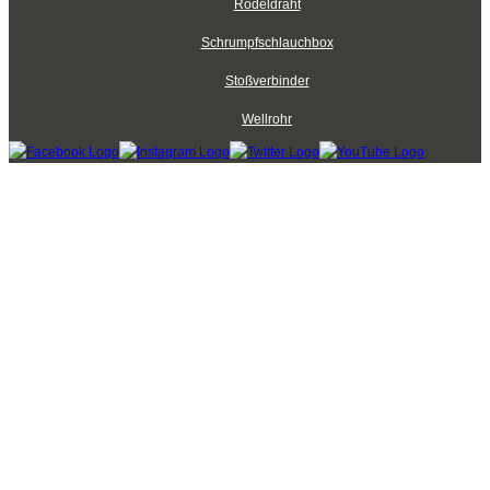
Rödeldraht
Schrumpfschlauchbox
Stoßverbinder
Wellrohr
Kabelbinder Discount - Industriequalität zum Discountpreis © 2026
mod
ified eCommerce Shopsoftware © 2009-2026